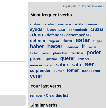
ES
|
FR
|
EN
|
IT
|
PT
|
DE
|
ES-América
Most frequent verbs
-
-
-
-
-
armar
abstraer
adobar
amenazar
arbitrar
ayudar
cruzar
-
beneficiar
-
-
contradecir
decir
-
-
defender
-
desempeñar
-
estar
detener
-
-
durar
-
-
-
digerir
fugar
hacer
ir
haber
-
-
-
-
-
hornear
lamer
poder
-
-
-
-
-
picar
planchar
luchar
planificar
querer
prever
-
-
-
-
quebrar
rehacer
ser
saber
salir
-
-
-
-
-
renacer
rezar
tomar
sorprender
-
-
-
-
sumar
transportar
venir
Your last verbs
renacer
-
Clear this list
Similar verbs