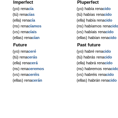
Imperfect
Pluperfect
(yo) rena
cía
(yo) había rena
cido
(tú) rena
cías
(tú) habías rena
cido
(ella) rena
cía
(ella) había rena
cido
(ns) rena
cíamos
(ns) habíamos rena
cid
(vs) rena
cíais
(vs) habíais rena
cido
(ellas) rena
cían
(ellas) habían rena
cido
Future
Past future
(yo) rena
ceré
(yo) habré rena
cido
(tú) rena
cerás
(tú) habrás rena
cido
(ella) rena
cerá
(ella) habrá rena
cido
(ns) rena
ceremos
(ns) habremos rena
cid
(vs) rena
ceréis
(vs) habréis rena
cido
(ellas) rena
cerán
(ellas) habrán rena
cido