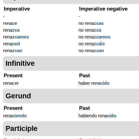
Imperative
Imperative negative
-
-
rena
ce
no rena
zcas
rena
zca
no rena
zca
rena
zcamos
no rena
zcamos
rena
ced
no rena
zcáis
rena
zcan
no rena
zcan
Infinitive
Present
Past
renacer
haber rena
cido
Gerund
Present
Past
rena
ciendo
habiendo rena
cido
Participle