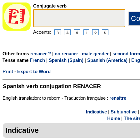
Conjugate verb
Accents:
Other forms
renacer ?
|
no renacer
|
male gender
|
second form
Tense name
French
|
Spanish (Spain)
|
Spanish (America)
|
Eng
Print
-
Export to Word
Spanish verb conjugation
RENACER
English translation: to reborn - Traduction française :
renaître
Indicative
|
Subjunctive
Home
|
The sit
Indicative