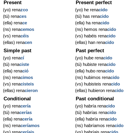
Present
Present perfect
(yo) rena
zco
(yo) he rena
cido
(tú) rena
ces
(tú) has rena
cido
(ella) rena
ce
(ella) ha rena
cido
(ns) rena
cemos
(ns) hemos rena
cido
(vs) rena
céis
(vs) habéis rena
cido
(ellas) rena
cen
(ellas) han rena
cido
Simple past
Past perfect
(yo) rena
cí
(yo) hube rena
cido
(tú) rena
ciste
(tú) hubiste rena
cido
(ella) rena
ció
(ella) hubo rena
cido
(ns) rena
cimos
(ns) hubimos rena
cido
(vs) rena
cisteis
(vs) hubisteis rena
cido
(ellas) rena
cieron
(ellas) hubieron rena
cido
Conditional
Past conditional
(yo) rena
cería
(yo) habría rena
cido
(tú) rena
cerías
(tú) habrías rena
cido
(ella) rena
cería
(ella) habría rena
cido
(ns) rena
ceríamos
(ns) habríamos rena
cido
(vs) rena
ceríais
(vs) habríais rena
cido