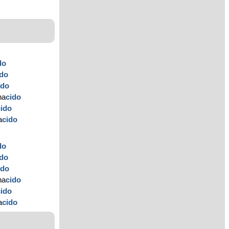
do
ido
ido
na
cido
cido
a
cido
do
ido
ido
na
cido
cido
a
cido