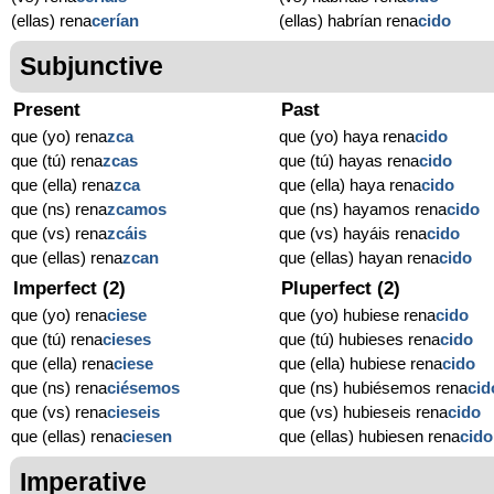
(ellas) rena
cerían
(ellas) habrían rena
cido
Subjunctive
Present
Past
que (yo) rena
zca
que (yo) haya rena
cido
que (tú) rena
zcas
que (tú) hayas rena
cido
que (ella) rena
zca
que (ella) haya rena
cido
que (ns) rena
zcamos
que (ns) hayamos rena
cido
que (vs) rena
zcáis
que (vs) hayáis rena
cido
que (ellas) rena
zcan
que (ellas) hayan rena
cido
Imperfect (2)
Pluperfect (2)
que (yo) rena
ciese
que (yo) hubiese rena
cido
que (tú) rena
cieses
que (tú) hubieses rena
cido
que (ella) rena
ciese
que (ella) hubiese rena
cido
que (ns) rena
ciésemos
que (ns) hubiésemos rena
cid
que (vs) rena
cieseis
que (vs) hubieseis rena
cido
que (ellas) rena
ciesen
que (ellas) hubiesen rena
cido
Imperative