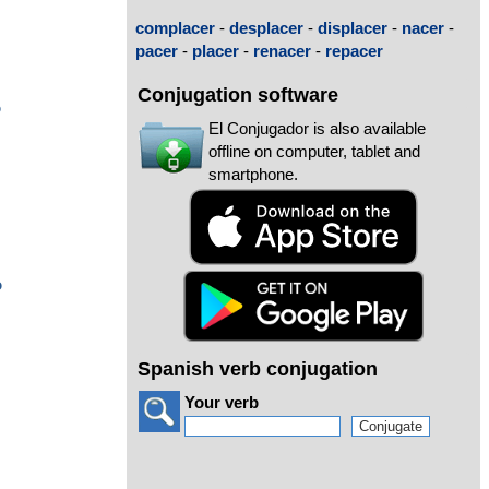
complacer
-
desplacer
-
displacer
-
nacer
-
pacer
-
placer
-
renacer
-
repacer
Conjugation software
o
El Conjugador is also available
offline on computer, tablet and
smartphone.
o
Spanish verb conjugation
Your verb