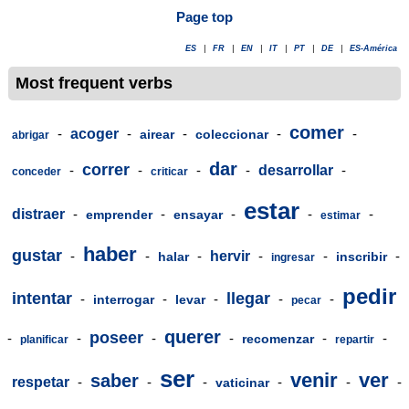
Page top
ES
|
FR
|
EN
|
IT
|
PT
|
DE
|
ES-América
Most frequent verbs
comer
-
acoger
-
-
-
-
airear
coleccionar
abrigar
dar
correr
-
-
-
-
desarrollar
-
conceder
criticar
estar
distraer
-
-
-
-
-
emprender
ensayar
estimar
haber
gustar
-
-
-
hervir
-
-
-
halar
inscribir
ingresar
pedir
intentar
llegar
-
-
-
-
-
interrogar
levar
pecar
querer
poseer
-
-
-
-
-
-
recomenzar
planificar
repartir
ser
venir
ver
saber
respetar
-
-
-
-
-
-
vaticinar