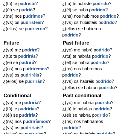
¿(tú) te p
udriste
?
¿(tú) te hubiste p
odrido
?
¿(él) se p
udrió
?
¿(él) se hubo p
odrido
?
¿(ns) nos p
udrimos
?
¿(ns) nos hubimos p
odrido
?
¿(vs) os p
udristeis
?
¿(vs) os hubisteis p
odrido
?
¿(ellos) se p
udrieron
?
¿(ellos) se hubieron
p
odrido
?
Future
Past future
¿(yo) me p
odriré
?
¿(yo) me habré p
odrido
?
¿(tú) te p
udrirás
?
¿(tú) te habrás p
odrido
?
¿(él) se p
udrirá
?
¿(él) se habrá p
odrido
?
¿(ns) nos p
udriremos
?
¿(ns) nos habremos
¿(vs) os p
udriréis
?
p
odrido
?
¿(ellos) se p
udrirán
?
¿(vs) os habréis p
odrido
?
¿(ellos) se habrán p
odrido
?
Conditional
Past conditional
¿(yo) me p
udriría
?
¿(yo) me habría p
odrido
?
¿(tú) te p
udrirías
?
¿(tú) te habrías p
odrido
?
¿(él) se p
udriría
?
¿(él) se habría p
odrido
?
¿(ns) nos p
udriríamos
?
¿(ns) nos habríamos
¿(vs) os p
udriríais
?
p
odrido
?
¿(ellos) se p
udrirían
?
¿(vs) os habríais p
odrido
?