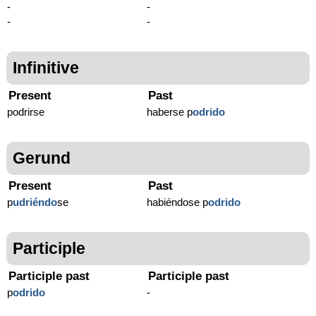
-
-
-
-
Infinitive
Present
Past
podrirse
haberse p
odrido
Gerund
Present
Past
p
udriéndo
se
habiéndose p
odrido
Participle
Participle past
Participle past
p
odrido
-