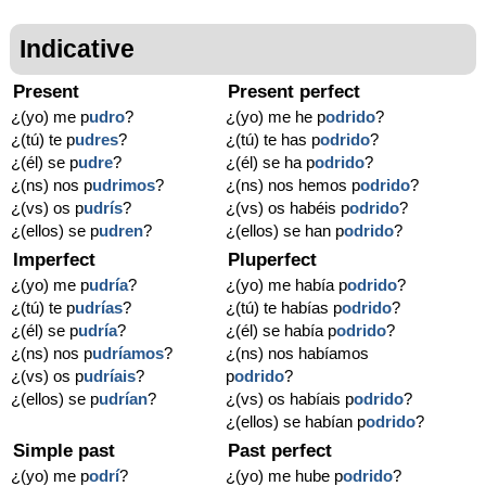
Indicative
Present
Present perfect
¿(yo) me p
udro
?
¿(yo) me he p
odrido
?
¿(tú) te p
udres
?
¿(tú) te has p
odrido
?
¿(él) se p
udre
?
¿(él) se ha p
odrido
?
¿(ns) nos p
udrimos
?
¿(ns) nos hemos p
odrido
?
¿(vs) os p
udrís
?
¿(vs) os habéis p
odrido
?
¿(ellos) se p
udren
?
¿(ellos) se han p
odrido
?
Imperfect
Pluperfect
¿(yo) me p
udría
?
¿(yo) me había p
odrido
?
¿(tú) te p
udrías
?
¿(tú) te habías p
odrido
?
¿(él) se p
udría
?
¿(él) se había p
odrido
?
¿(ns) nos p
udríamos
?
¿(ns) nos habíamos
¿(vs) os p
udríais
?
p
odrido
?
¿(ellos) se p
udrían
?
¿(vs) os habíais p
odrido
?
¿(ellos) se habían p
odrido
?
Simple past
Past perfect
¿(yo) me p
odrí
?
¿(yo) me hube p
odrido
?