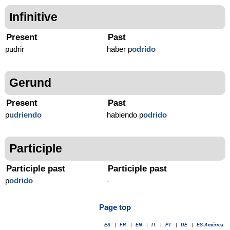
Infinitive
Present
Past
pudrir
haber p
odrido
Gerund
Present
Past
p
udriendo
habiendo p
odrido
Participle
Participle past
Participle past
p
odrido
-
Page top
ES
|
FR
|
EN
|
IT
|
PT
|
DE
|
ES-América