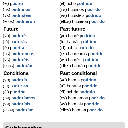
(él) p
udrió
(él) hubo p
odrido
(ns) p
udrimos
(ns) hubimos p
odrido
(vs) p
udristeis
(vs) hubisteis p
odrido
(ellos) p
udrieron
(ellos) hubieron p
odrido
Future
Past future
(yo) p
udriré
(yo) habré p
odrido
(tú) p
udrirás
(tú) habrás p
odrido
(él) p
udrirá
(él) habrá p
odrido
(ns) p
udriremos
(ns) habremos p
odrido
(vs) p
udriréis
(vs) habréis p
odrido
(ellos) p
udrirán
(ellos) habrán p
odrido
Conditional
Past conditional
(yo) p
udriría
(yo) habría p
odrido
(tú) p
udrirías
(tú) habrías p
odrido
(él) p
udriría
(él) habría p
odrido
(ns) p
udriríamos
(ns) habríamos p
odrido
(vs) p
udriríais
(vs) habríais p
odrido
(ellos) p
udrirían
(ellos) habrían p
odrido