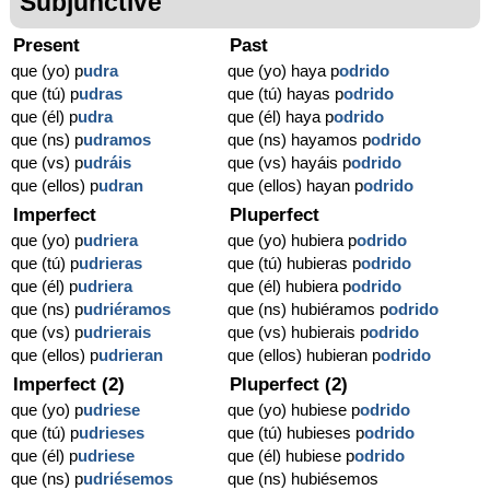
Subjunctive
Present
Past
que (yo) p
udra
que (yo) haya p
odrido
que (tú) p
udras
que (tú) hayas p
odrido
que (él) p
udra
que (él) haya p
odrido
que (ns) p
udramos
que (ns) hayamos p
odrido
que (vs) p
udráis
que (vs) hayáis p
odrido
que (ellos) p
udran
que (ellos) hayan p
odrido
Imperfect
Pluperfect
que (yo) p
udriera
que (yo) hubiera p
odrido
que (tú) p
udrieras
que (tú) hubieras p
odrido
que (él) p
udriera
que (él) hubiera p
odrido
que (ns) p
udriéramos
que (ns) hubiéramos p
odrido
que (vs) p
udrierais
que (vs) hubierais p
odrido
que (ellos) p
udrieran
que (ellos) hubieran p
odrido
Imperfect (2)
Pluperfect (2)
que (yo) p
udriese
que (yo) hubiese p
odrido
que (tú) p
udrieses
que (tú) hubieses p
odrido
que (él) p
udriese
que (él) hubiese p
odrido
que (ns) p
udriésemos
que (ns) hubiésemos