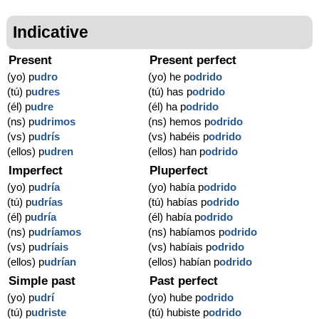
Indicative
Present
Present perfect
(yo) p
udro
(yo) he p
odrido
(tú) p
udres
(tú) has p
odrido
(él) p
udre
(él) ha p
odrido
(ns) p
udrimos
(ns) hemos p
odrido
(vs) p
udrís
(vs) habéis p
odrido
(ellos) p
udren
(ellos) han p
odrido
Imperfect
Pluperfect
(yo) p
udría
(yo) había p
odrido
(tú) p
udrías
(tú) habías p
odrido
(él) p
udría
(él) había p
odrido
(ns) p
udríamos
(ns) habíamos p
odrido
(vs) p
udríais
(vs) habíais p
odrido
(ellos) p
udrían
(ellos) habían p
odrido
Simple past
Past perfect
(yo) p
udrí
(yo) hube p
odrido
(tú) p
udriste
(tú) hubiste p
odrido