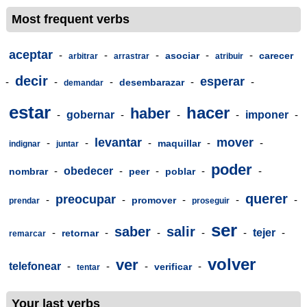
Most frequent verbs
aceptar
-
-
-
-
-
asociar
carecer
arbitrar
arrastrar
atribuir
decir
esperar
-
-
-
-
-
desembarazar
demandar
estar
hacer
haber
-
gobernar
-
-
-
imponer
-
levantar
mover
-
-
-
-
-
maquillar
indignar
juntar
poder
-
obedecer
-
-
-
-
nombrar
peer
poblar
querer
preocupar
-
-
-
-
-
promover
prendar
proseguir
ser
saber
salir
-
-
-
-
-
tejer
-
retornar
remarcar
volver
ver
telefonear
-
-
-
-
verificar
tentar
Your last verbs