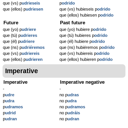
que (vs) p
udrieseis
p
odrido
que (ellos) p
udriesen
que (vs) hubieseis p
odrido
que (ellos) hubiesen p
odrido
Future
Past future
que (yo) p
udriere
que (yo) hubiere p
odrido
que (tú) p
udrieres
que (tú) hubieres p
odrido
que (él) p
udriere
que (él) hubiere p
odrido
que (ns) p
udriéremos
que (ns) hubiéremos p
odrido
que (vs) p
udriereis
que (vs) hubiereis p
odrido
que (ellos) p
udrieren
que (ellos) hubieren p
odrido
Imperative
Imperative
Imperative negative
-
-
p
udre
no p
udras
p
udra
no p
udra
p
udramos
no p
udramos
p
udrid
no p
udráis
p
udran
no p
udran