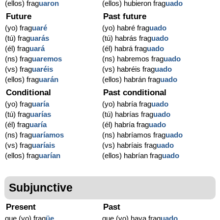
(ellos) frag
uaron
(ellos) hubieron frag
uado
Future
Past future
(yo) frag
uaré
(yo) habré frag
uado
(tú) frag
uarás
(tú) habrás frag
uado
(él) frag
uará
(él) habrá frag
uado
(ns) frag
uaremos
(ns) habremos frag
uado
(vs) frag
uaréis
(vs) habréis frag
uado
(ellos) frag
uarán
(ellos) habrán frag
uado
Conditional
Past conditional
(yo) frag
uaría
(yo) habría frag
uado
(tú) frag
uarías
(tú) habrías frag
uado
(él) frag
uaría
(él) habría frag
uado
(ns) frag
uaríamos
(ns) habríamos frag
uado
(vs) frag
uaríais
(vs) habríais frag
uado
(ellos) frag
uarían
(ellos) habrían frag
uado
Subjunctive
Present
Past
que (yo) frag
üe
que (yo) haya frag
uado