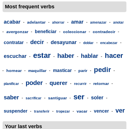
Most frequent verbs
acabar
amar
-
-
-
-
-
adelantar
ahorrar
amenazar
anotar
-
-
beneficiar
-
-
-
avergonzar
coleccionar
contradecir
decir
desayunar
contratar
-
-
-
-
-
doblar
encabezar
estar
hacer
haber
hablar
escuchar
-
-
-
-
pedir
-
-
-
masticar
-
-
-
hornear
maquillar
parir
poder
querer
-
-
-
-
-
retornar
planificar
recurrir
ser
saber
soler
-
-
-
-
-
santiguar
sacrificar
ver
suspender
-
-
-
-
vencer
-
vacar
transferir
tropezar
Your last verbs