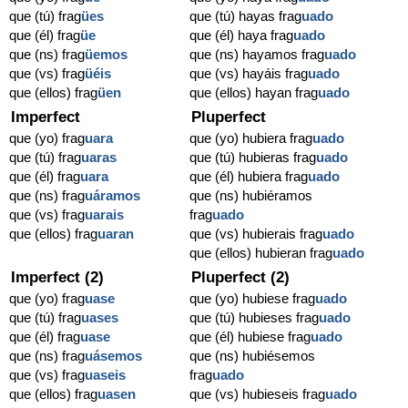
que (tú) frag
ües
que (tú) hayas frag
uado
que (él) frag
üe
que (él) haya frag
uado
que (ns) frag
üemos
que (ns) hayamos frag
uado
que (vs) frag
üéis
que (vs) hayáis frag
uado
que (ellos) frag
üen
que (ellos) hayan frag
uado
Imperfect
Pluperfect
que (yo) frag
uara
que (yo) hubiera frag
uado
que (tú) frag
uaras
que (tú) hubieras frag
uado
que (él) frag
uara
que (él) hubiera frag
uado
que (ns) frag
uáramos
que (ns) hubiéramos
que (vs) frag
uarais
frag
uado
que (ellos) frag
uaran
que (vs) hubierais frag
uado
que (ellos) hubieran frag
uado
Imperfect (2)
Pluperfect (2)
que (yo) frag
uase
que (yo) hubiese frag
uado
que (tú) frag
uases
que (tú) hubieses frag
uado
que (él) frag
uase
que (él) hubiese frag
uado
que (ns) frag
uásemos
que (ns) hubiésemos
que (vs) frag
uaseis
frag
uado
que (ellos) frag
uasen
que (vs) hubieseis frag
uado