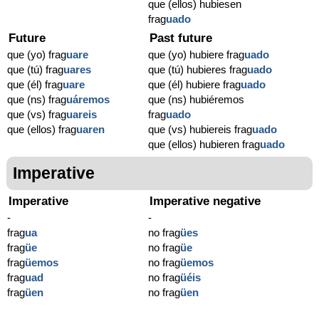
que (ellos) hubiesen
frag
uado
Future
Past future
que (yo) frag
uare
que (yo) hubiere frag
uado
que (tú) frag
uares
que (tú) hubieres frag
uado
que (él) frag
uare
que (él) hubiere frag
uado
que (ns) frag
uáremos
que (ns) hubiéremos
que (vs) frag
uareis
frag
uado
que (ellos) frag
uaren
que (vs) hubiereis frag
uado
que (ellos) hubieren frag
uado
Imperative
Imperative
Imperative negative
-
-
frag
ua
no frag
ües
frag
üe
no frag
üe
frag
üemos
no frag
üemos
frag
uad
no frag
üéis
frag
üen
no frag
üen