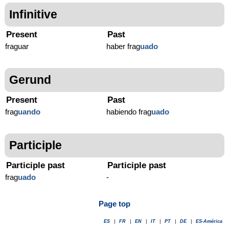
Infinitive
Present
Past
fraguar
haber frag
uado
Gerund
Present
Past
frag
uando
habiendo frag
uado
Participle
Participle past
Participle past
frag
uado
-
Page top
ES
|
FR
|
EN
|
IT
|
PT
|
DE
|
ES-América