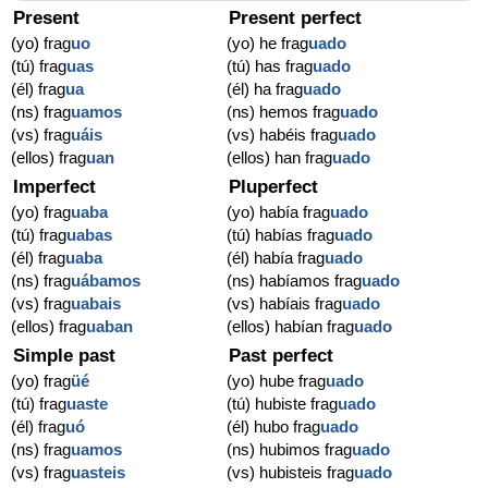
Present
Present perfect
(yo) frag
uo
(yo) he frag
uado
(tú) frag
uas
(tú) has frag
uado
(él) frag
ua
(él) ha frag
uado
(ns) frag
uamos
(ns) hemos frag
uado
(vs) frag
uáis
(vs) habéis frag
uado
(ellos) frag
uan
(ellos) han frag
uado
Imperfect
Pluperfect
(yo) frag
uaba
(yo) había frag
uado
(tú) frag
uabas
(tú) habías frag
uado
(él) frag
uaba
(él) había frag
uado
(ns) frag
uábamos
(ns) habíamos frag
uado
(vs) frag
uabais
(vs) habíais frag
uado
(ellos) frag
uaban
(ellos) habían frag
uado
Simple past
Past perfect
(yo) frag
üé
(yo) hube frag
uado
(tú) frag
uaste
(tú) hubiste frag
uado
(él) frag
uó
(él) hubo frag
uado
(ns) frag
uamos
(ns) hubimos frag
uado
(vs) frag
uasteis
(vs) hubisteis frag
uado