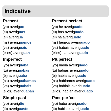
Indicative
Present
Present perfect
(yo) averig
uo
(yo) he averig
uado
(tú) averig
uas
(tú) has averig
uado
(él) averig
ua
(él) ha averig
uado
(ns) averig
uamos
(ns) hemos averig
uado
(vs) averig
uáis
(vs) habéis averig
uado
(ellos) averig
uan
(ellos) han averig
uado
Imperfect
Pluperfect
(yo) averig
uaba
(yo) había averig
uado
(tú) averig
uabas
(tú) habías averig
uado
(él) averig
uaba
(él) había averig
uado
(ns) averig
uábamos
(ns) habíamos averig
uado
(vs) averig
uabais
(vs) habíais averig
uado
(ellos) averig
uaban
(ellos) habían averig
uado
Simple past
Past perfect
(yo) averig
üé
(yo) hube averig
uado
(tú) averig
uaste
(tú) hubiste averig
uado