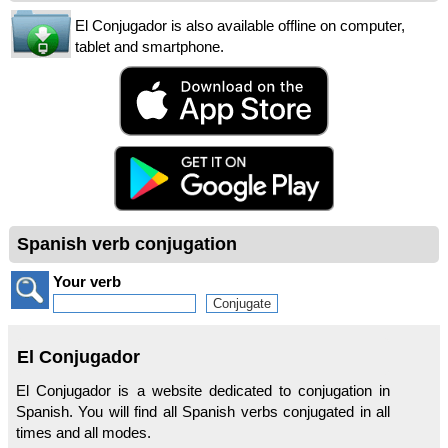
El Conjugador is also available offline on computer,
tablet and smartphone.
Spanish verb conjugation
Your verb
El Conjugador
El Conjugador is a website dedicated to conjugation in
Spanish. You will find all Spanish verbs conjugated in all
times and all modes.