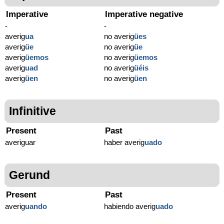
Imperative
Imperative negative
-
-
averig
ua
no averig
ües
averig
üe
no averig
üe
averig
üemos
no averig
üemos
averig
uad
no averig
üéis
averig
üen
no averig
üen
Infinitive
Present
Past
averiguar
haber averig
uado
Gerund
Present
Past
averig
uando
habiendo averig
uado