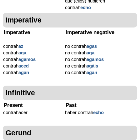
que (ellos) hubieren
contrah
echo
Imperative
Imperative
Imperative negative
-
-
contrah
az
no contrah
agas
contrah
aga
no contrah
aga
contrah
agamos
no contrah
agamos
contrah
aced
no contrah
agáis
contrah
agan
no contrah
agan
Infinitive
Present
Past
contrahacer
haber contrah
echo
Gerund