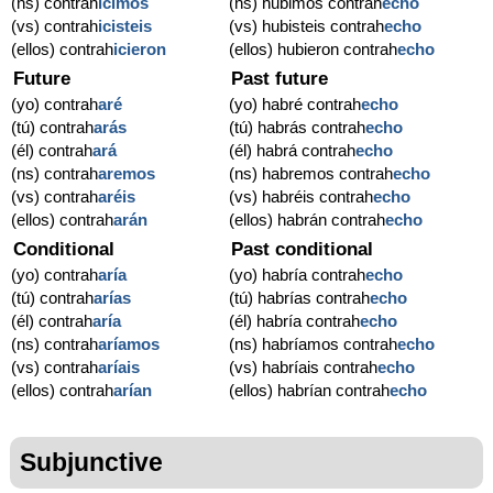
(ns) contrah
icimos
(ns) hubimos contrah
echo
(vs) contrah
icisteis
(vs) hubisteis contrah
echo
(ellos) contrah
icieron
(ellos) hubieron contrah
echo
Future
Past future
(yo) contrah
aré
(yo) habré contrah
echo
(tú) contrah
arás
(tú) habrás contrah
echo
(él) contrah
ará
(él) habrá contrah
echo
(ns) contrah
aremos
(ns) habremos contrah
echo
(vs) contrah
aréis
(vs) habréis contrah
echo
(ellos) contrah
arán
(ellos) habrán contrah
echo
Conditional
Past conditional
(yo) contrah
aría
(yo) habría contrah
echo
(tú) contrah
arías
(tú) habrías contrah
echo
(él) contrah
aría
(él) habría contrah
echo
(ns) contrah
aríamos
(ns) habríamos contrah
echo
(vs) contrah
aríais
(vs) habríais contrah
echo
(ellos) contrah
arían
(ellos) habrían contrah
echo
Subjunctive