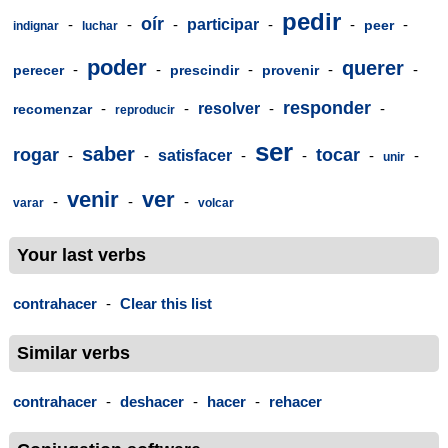
pedir
oír
-
-
-
participar
-
-
-
peer
indignar
luchar
poder
querer
-
-
-
-
-
perecer
prescindir
provenir
responder
-
-
resolver
-
-
recomenzar
reproducir
ser
saber
rogar
tocar
-
-
satisfacer
-
-
-
-
unir
venir
ver
-
-
-
varar
volcar
Your last verbs
contrahacer
-
Clear this list
Similar verbs
contrahacer
-
deshacer
-
hacer
-
rehacer