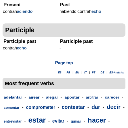
Present
Past
contrah
aciendo
habiendo contrah
echo
Participle
Participle past
Participle past
contrah
echo
-
Page top
ES
|
FR
|
EN
|
IT
|
PT
|
DE
|
ES-América
Most frequent verbs
-
-
-
-
-
-
adelantar
airear
alegar
apostar
carecer
arbitrar
dar
decir
contestar
-
comprometer
-
-
-
-
comentar
estar
hacer
-
-
evitar
-
-
-
entrevistar
guiñar