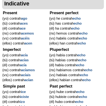
Indicative
Present
Present perfect
(yo) contrah
ago
(yo) he contrah
echo
(tú) contrah
aces
(tú) has contrah
echo
(él) contrah
ace
(él) ha contrah
echo
(ns) contrah
acemos
(ns) hemos contrah
echo
(vs) contrah
acéis
(vs) habéis contrah
echo
(ellos) contrah
acen
(ellos) han contrah
echo
Imperfect
Pluperfect
(yo) contrah
acía
(yo) había contrah
echo
(tú) contrah
acías
(tú) habías contrah
echo
(él) contrah
acía
(él) había contrah
echo
(ns) contrah
acíamos
(ns) habíamos contrah
echo
(vs) contrah
acíais
(vs) habíais contrah
echo
(ellos) contrah
acían
(ellos) habían contrah
echo
Simple past
Past perfect
(yo) contrah
ice
(yo) hube contrah
echo
(tú) contrah
iciste
(tú) hubiste contrah
echo
(él) contrah
izo
(él) hubo contrah
echo