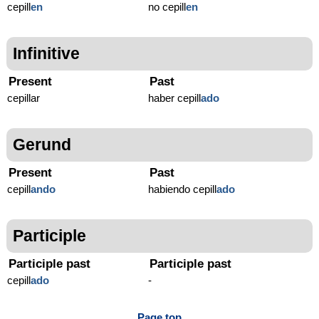
cepill
en
no cepill
en
Infinitive
Present
Past
cepillar
haber cepill
ado
Gerund
Present
Past
cepill
ando
habiendo cepill
ado
Participle
Participle past
Participle past
cepill
ado
-
Page top