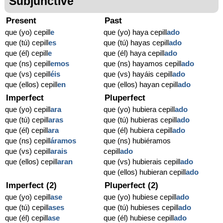
Subjunctive
Present
Past
que (yo) cepill
e
que (yo) haya cepill
ado
que (tú) cepill
es
que (tú) hayas cepill
ado
que (él) cepill
e
que (él) haya cepill
ado
que (ns) cepill
emos
que (ns) hayamos cepill
ado
que (vs) cepill
éis
que (vs) hayáis cepill
ado
que (ellos) cepill
en
que (ellos) hayan cepill
ado
Imperfect
Pluperfect
que (yo) cepill
ara
que (yo) hubiera cepill
ado
que (tú) cepill
aras
que (tú) hubieras cepill
ado
que (él) cepill
ara
que (él) hubiera cepill
ado
que (ns) cepill
áramos
que (ns) hubiéramos
que (vs) cepill
arais
cepill
ado
que (ellos) cepill
aran
que (vs) hubierais cepill
ado
que (ellos) hubieran cepill
ado
Imperfect (2)
Pluperfect (2)
que (yo) cepill
ase
que (yo) hubiese cepill
ado
que (tú) cepill
ases
que (tú) hubieses cepill
ado
que (él) cepill
ase
que (él) hubiese cepill
ado