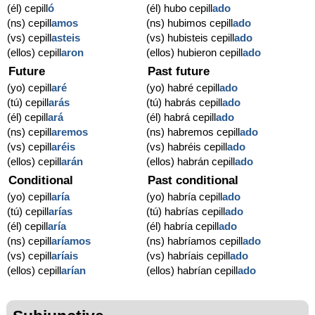
(él) cepill
ó
(él) hubo cepill
ado
(ns) cepill
amos
(ns) hubimos cepill
ado
(vs) cepill
asteis
(vs) hubisteis cepill
ado
(ellos) cepill
aron
(ellos) hubieron cepill
ado
Future
Past future
(yo) cepill
aré
(yo) habré cepill
ado
(tú) cepill
arás
(tú) habrás cepill
ado
(él) cepill
ará
(él) habrá cepill
ado
(ns) cepill
aremos
(ns) habremos cepill
ado
(vs) cepill
aréis
(vs) habréis cepill
ado
(ellos) cepill
arán
(ellos) habrán cepill
ado
Conditional
Past conditional
(yo) cepill
aría
(yo) habría cepill
ado
(tú) cepill
arías
(tú) habrías cepill
ado
(él) cepill
aría
(él) habría cepill
ado
(ns) cepill
aríamos
(ns) habríamos cepill
ado
(vs) cepill
aríais
(vs) habríais cepill
ado
(ellos) cepill
arían
(ellos) habrían cepill
ado