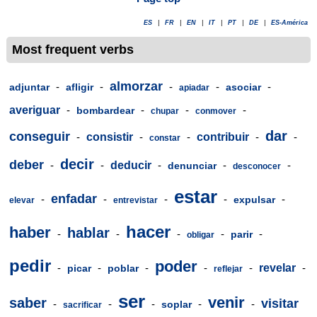
ES
|
FR
|
EN
|
IT
|
PT
|
DE
|
ES-América
Most frequent verbs
almorzar
-
-
-
-
-
adjuntar
afligir
asociar
apiadar
averiguar
-
-
-
-
bombardear
chupar
conmover
dar
conseguir
-
consistir
-
-
contribuir
-
-
constar
decir
deber
-
-
deducir
-
-
-
denunciar
desconocer
estar
enfadar
-
-
-
-
-
expulsar
elevar
entrevistar
hacer
haber
hablar
-
-
-
-
-
parir
obligar
pedir
poder
-
-
-
-
-
revelar
-
picar
poblar
reflejar
ser
venir
saber
visitar
-
-
-
-
-
soplar
sacrificar