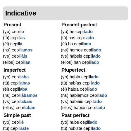
Indicative
Present
Present perfect
(yo) cepill
o
(yo) he cepill
ado
(tú) cepill
as
(tú) has cepill
ado
(él) cepill
a
(él) ha cepill
ado
(ns) cepill
amos
(ns) hemos cepill
ado
(vs) cepill
áis
(vs) habéis cepill
ado
(ellos) cepill
an
(ellos) han cepill
ado
Imperfect
Pluperfect
(yo) cepill
aba
(yo) había cepill
ado
(tú) cepill
abas
(tú) habías cepill
ado
(él) cepill
aba
(él) había cepill
ado
(ns) cepill
ábamos
(ns) habíamos cepill
ado
(vs) cepill
abais
(vs) habíais cepill
ado
(ellos) cepill
aban
(ellos) habían cepill
ado
Simple past
Past perfect
(yo) cepill
é
(yo) hube cepill
ado
(tú) cepill
aste
(tú) hubiste cepill
ado