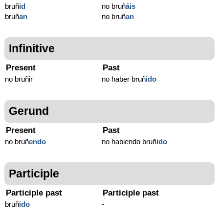
bruñ
id
no bruñ
áis
bruñ
an
no bruñ
an
Infinitive
Present
Past
no bruñir
no haber bruñ
ido
Gerund
Present
Past
no bruñ
endo
no habiendo bruñ
ido
Participle
Participle past
Participle past
bruñ
ido
-