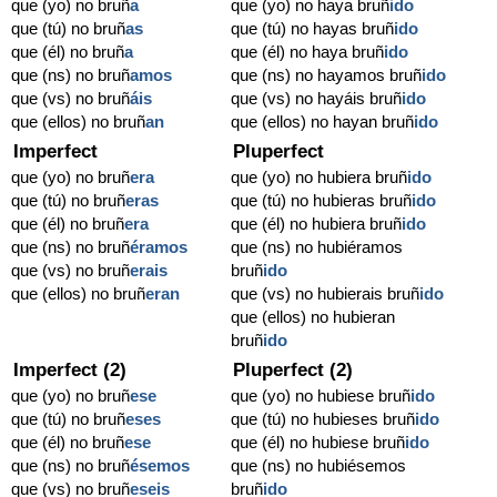
que (yo) no bruñ
a
que (yo) no haya bruñ
ido
que (tú) no bruñ
as
que (tú) no hayas bruñ
ido
que (él) no bruñ
a
que (él) no haya bruñ
ido
que (ns) no bruñ
amos
que (ns) no hayamos bruñ
ido
que (vs) no bruñ
áis
que (vs) no hayáis bruñ
ido
que (ellos) no bruñ
an
que (ellos) no hayan bruñ
ido
Imperfect
Pluperfect
que (yo) no bruñ
era
que (yo) no hubiera bruñ
ido
que (tú) no bruñ
eras
que (tú) no hubieras bruñ
ido
que (él) no bruñ
era
que (él) no hubiera bruñ
ido
que (ns) no bruñ
éramos
que (ns) no hubiéramos
que (vs) no bruñ
erais
bruñ
ido
que (ellos) no bruñ
eran
que (vs) no hubierais bruñ
ido
que (ellos) no hubieran
bruñ
ido
Imperfect (2)
Pluperfect (2)
que (yo) no bruñ
ese
que (yo) no hubiese bruñ
ido
que (tú) no bruñ
eses
que (tú) no hubieses bruñ
ido
que (él) no bruñ
ese
que (él) no hubiese bruñ
ido
que (ns) no bruñ
ésemos
que (ns) no hubiésemos
que (vs) no bruñ
eseis
bruñ
ido