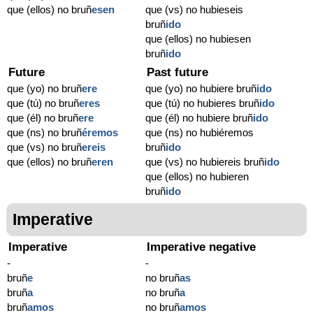
que (ellos) no bruñ
esen
que (vs) no hubieseis
bruñ
ido
que (ellos) no hubiesen
bruñ
ido
Future
Past future
que (yo) no bruñ
ere
que (yo) no hubiere bruñ
ido
que (tú) no bruñ
eres
que (tú) no hubieres bruñ
ido
que (él) no bruñ
ere
que (él) no hubiere bruñ
ido
que (ns) no bruñ
éremos
que (ns) no hubiéremos
que (vs) no bruñ
ereis
bruñ
ido
que (ellos) no bruñ
eren
que (vs) no hubiereis bruñ
ido
que (ellos) no hubieren
bruñ
ido
Imperative
Imperative
Imperative negative
-
-
bruñ
e
no bruñ
as
bruñ
a
no bruñ
a
bruñ
amos
no bruñ
amos