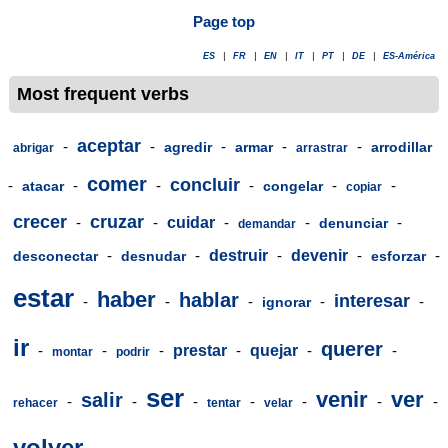
Page top
ES
|
FR
|
EN
|
IT
|
PT
|
DE
|
ES-América
Most frequent verbs
aceptar
-
-
-
-
-
agredir
armar
arrodillar
abrigar
arrastrar
comer
concluir
-
-
-
-
-
-
atacar
congelar
copiar
crecer
cruzar
-
-
cuidar
-
-
-
denunciar
demandar
-
-
destruir
-
devenir
-
-
desconectar
desnudar
esforzar
estar
haber
hablar
interesar
-
-
-
-
-
ignorar
ir
querer
-
-
-
prestar
-
quejar
-
-
montar
podrir
ser
venir
ver
salir
-
-
-
-
-
-
-
rehacer
tentar
velar
volver