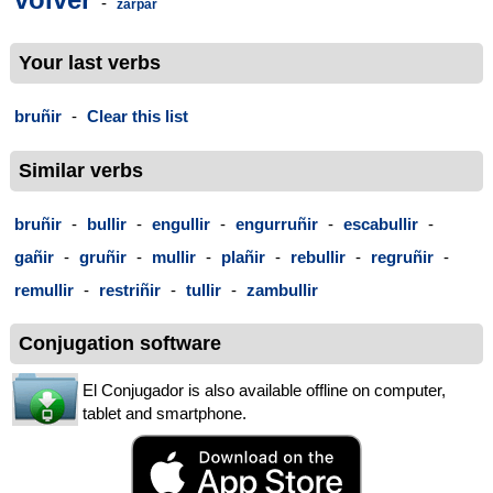
-
zarpar
Your last verbs
bruñir
-
Clear this list
Similar verbs
bruñir
-
bullir
-
engullir
-
engurruñir
-
escabullir
-
gañir
-
gruñir
-
mullir
-
plañir
-
rebullir
-
regruñir
-
remullir
-
restriñir
-
tullir
-
zambullir
Conjugation software
El Conjugador is also available offline on computer,
tablet and smartphone.