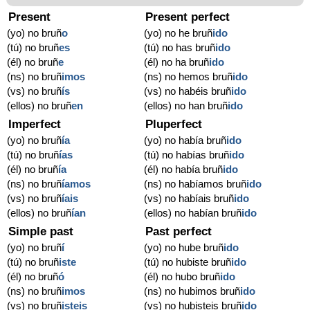
Present
Present perfect
(yo) no bruñ
o
(yo) no he bruñ
ido
(tú) no bruñ
es
(tú) no has bruñ
ido
(él) no bruñ
e
(él) no ha bruñ
ido
(ns) no bruñ
imos
(ns) no hemos bruñ
ido
(vs) no bruñ
ís
(vs) no habéis bruñ
ido
(ellos) no bruñ
en
(ellos) no han bruñ
ido
Imperfect
Pluperfect
(yo) no bruñ
ía
(yo) no había bruñ
ido
(tú) no bruñ
ías
(tú) no habías bruñ
ido
(él) no bruñ
ía
(él) no había bruñ
ido
(ns) no bruñ
íamos
(ns) no habíamos bruñ
ido
(vs) no bruñ
íais
(vs) no habíais bruñ
ido
(ellos) no bruñ
ían
(ellos) no habían bruñ
ido
Simple past
Past perfect
(yo) no bruñ
í
(yo) no hube bruñ
ido
(tú) no bruñ
iste
(tú) no hubiste bruñ
ido
(él) no bruñ
ó
(él) no hubo bruñ
ido
(ns) no bruñ
imos
(ns) no hubimos bruñ
ido
(vs) no bruñ
isteis
(vs) no hubisteis bruñ
ido