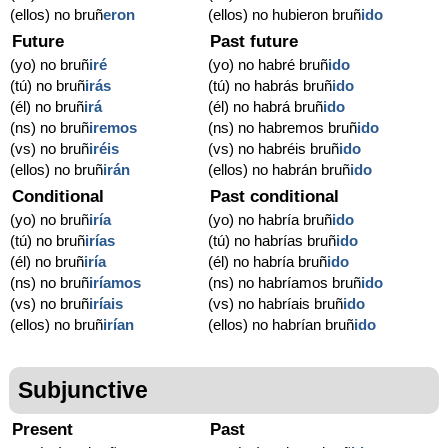
(ellos) no bruñ
eron
(ellos) no hubieron bruñ
ido
Future
Past future
(yo) no bruñ
iré
(yo) no habré bruñ
ido
(tú) no bruñ
irás
(tú) no habrás bruñ
ido
(él) no bruñ
irá
(él) no habrá bruñ
ido
(ns) no bruñ
iremos
(ns) no habremos bruñ
ido
(vs) no bruñ
iréis
(vs) no habréis bruñ
ido
(ellos) no bruñ
irán
(ellos) no habrán bruñ
ido
Conditional
Past conditional
(yo) no bruñ
iría
(yo) no habría bruñ
ido
(tú) no bruñ
irías
(tú) no habrías bruñ
ido
(él) no bruñ
iría
(él) no habría bruñ
ido
(ns) no bruñ
iríamos
(ns) no habríamos bruñ
ido
(vs) no bruñ
iríais
(vs) no habríais bruñ
ido
(ellos) no bruñ
irían
(ellos) no habrían bruñ
ido
Subjunctive
Present
Past