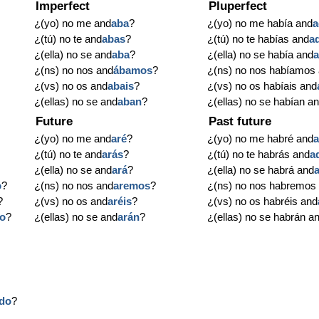
Imperfect
Pluperfect
¿(yo) no me and
aba
?
¿(yo) no me había and
a
¿(tú) no te and
abas
?
¿(tú) no te habías and
a
¿(ella) no se and
aba
?
¿(ella) no se había and
¿(ns) no nos and
ábamos
?
¿(ns) no nos habíamos
¿(vs) no os and
abais
?
¿(vs) no os habíais and
¿(ellas) no se and
aban
?
¿(ellas) no se habían a
Future
Past future
¿(yo) no me and
aré
?
¿(yo) no me habré and
¿(tú) no te and
arás
?
¿(tú) no te habrás and
a
¿(ella) no se and
ará
?
¿(ella) no se habrá and
o
?
¿(ns) no nos and
aremos
?
¿(ns) no nos habremos
?
¿(vs) no os and
aréis
?
¿(vs) no os habréis and
o
?
¿(ellas) no se and
arán
?
¿(ellas) no se habrán a
do
?