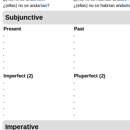
¿(ellas) no se and
arían
?
¿(ellas) no se habrían and
ad
Subjunctive
Present
Past
-
-
-
-
-
-
-
-
-
-
-
-
Imperfect (2)
Pluperfect (2)
-
-
-
-
-
-
-
-
-
-
-
-
Imperative