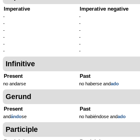
Imperative
Imperative negative
-
-
-
-
-
-
-
-
-
-
-
-
Infinitive
Present
Past
no andarse
no haberse and
ado
Gerund
Present
Past
and
ándo
se
no habiéndose and
ado
Participle