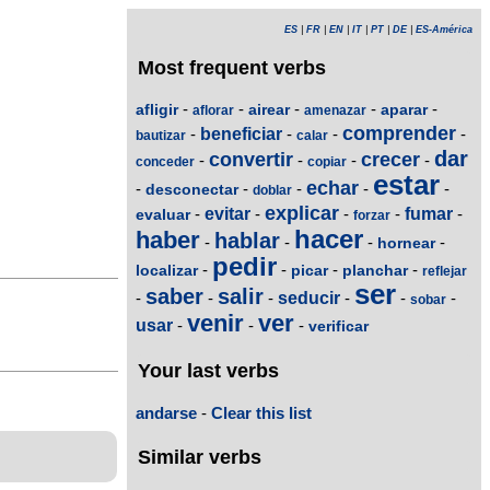
ES
|
FR
|
EN
|
IT
|
PT
|
DE
|
ES-América
Most frequent verbs
-
-
-
-
-
afligir
airear
aparar
aflorar
amenazar
comprender
-
beneficiar
-
-
-
bautizar
calar
dar
convertir
crecer
-
-
-
-
conceder
copiar
estar
echar
-
-
-
-
-
desconectar
doblar
explicar
-
evitar
-
-
-
fumar
-
evaluar
forzar
hacer
haber
hablar
-
-
-
-
hornear
pedir
-
-
-
-
localizar
picar
planchar
reflejar
ser
saber
salir
-
-
-
seducir
-
-
-
sobar
venir
ver
usar
-
-
-
verificar
Your last verbs
andarse
-
Clear this list
Similar verbs