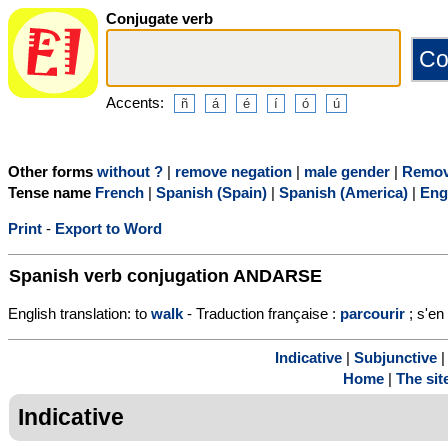
Conjugate verb
Accents:
Other forms
without ?
|
remove negation
|
male gender
|
Remov
Tense name
French
|
Spanish (Spain)
|
Spanish (America)
|
Eng
Print
-
Export to Word
Spanish verb conjugation
ANDARSE
English translation: to
walk
- Traduction française :
parcourir
; s'en
Indicative
|
Subjunctive
Home
|
The sit
Indicative