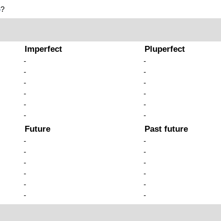
o
?
Imperfect
Pluperfect
-
-
-
-
-
-
-
-
-
-
-
-
Future
Past future
-
-
-
-
-
-
-
-
-
-
-
-