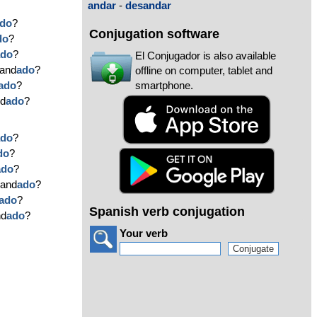
andar
-
desandar
do
?
Conjugation software
do
?
ado
?
El Conjugador is also available
 and
ado
?
offline on computer, tablet and
smartphone.
ado
?
nd
ado
?
ado
?
do
?
ado
?
 and
ado
?
ado
?
Spanish verb conjugation
nd
ado
?
Your verb