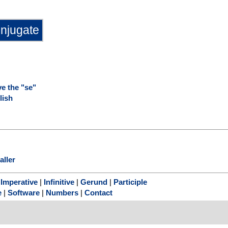
e the "se"
lish
aller
|
Imperative
|
Infinitive
|
Gerund
|
Participle
e
|
Software
|
Numbers
|
Contact