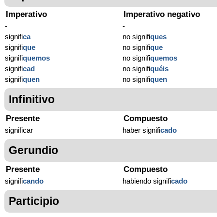
Imperativo
Imperativo negativo
-
-
signifi
ca
no signifi
ques
signifi
que
no signifi
que
signifi
quemos
no signifi
quemos
signifi
cad
no signifi
quéis
signifi
quen
no signifi
quen
Infinitivo
Presente
Compuesto
significar
haber signifi
cado
Gerundio
Presente
Compuesto
signifi
cando
habiendo signifi
cado
Participio