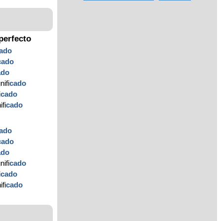
perfecto
ado
cado
ado
ifi
cado
i
cado
ifi
cado
ado
cado
ado
ifi
cado
i
cado
ifi
cado