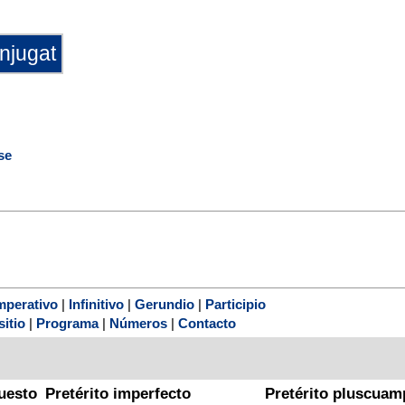
se
mperativo
|
Infinitivo
|
Gerundio
|
Participio
sitio
|
Programa
|
Números
|
Contacto
uesto
Pretérito imperfecto
Pretérito pluscuam