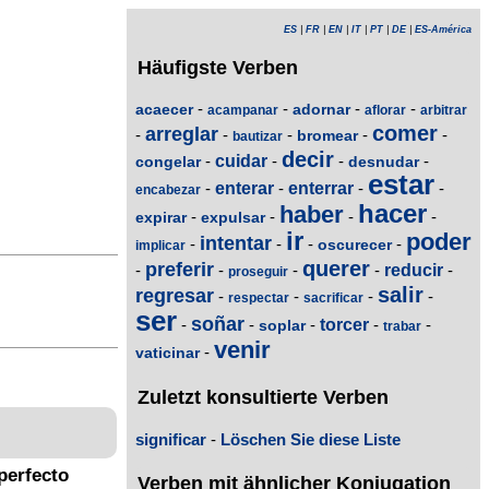
ES
|
FR
|
EN
|
IT
|
PT
|
DE
|
ES-América
Häufigste Verben
-
-
-
-
acaecer
adornar
acampanar
aflorar
arbitrar
comer
arreglar
-
-
-
-
-
bromear
bautizar
decir
-
cuidar
-
-
-
congelar
desnudar
estar
-
enterar
-
enterrar
-
-
encabezar
hacer
haber
-
-
-
-
expirar
expulsar
ir
poder
intentar
-
-
-
-
oscurecer
implicar
querer
preferir
-
-
-
-
reducir
-
proseguir
salir
regresar
-
-
-
-
respectar
sacrificar
ser
soñar
-
-
-
torcer
-
-
soplar
trabar
venir
-
vaticinar
Zuletzt konsultierte Verben
significar
-
Löschen Sie diese Liste
perfecto
Verben mit ähnlicher Konjugation