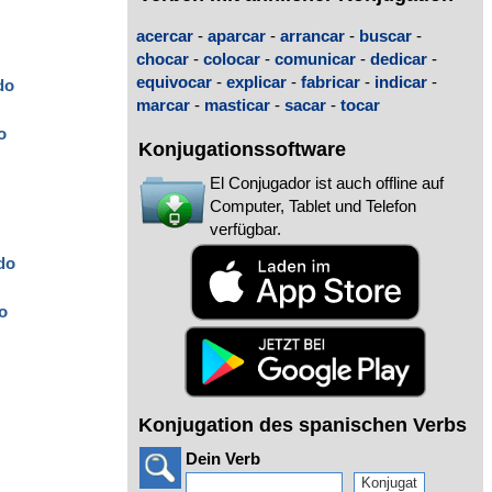
acercar
-
aparcar
-
arrancar
-
buscar
-
chocar
-
colocar
-
comunicar
-
dedicar
-
equivocar
-
explicar
-
fabricar
-
indicar
-
do
marcar
-
masticar
-
sacar
-
tocar
o
Konjugationssoftware
El Conjugador ist auch offline auf
Computer, Tablet und Telefon
verfügbar.
do
o
Konjugation des spanischen Verbs
Dein Verb