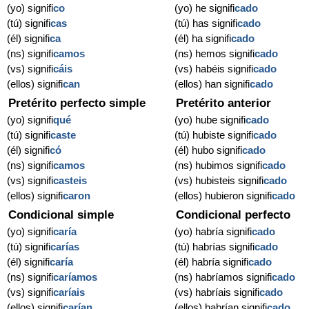
(yo) signifi
co
(yo) he signifi
cado
(tú) signifi
cas
(tú) has signifi
cado
(él) signifi
ca
(él) ha signifi
cado
(ns) signifi
camos
(ns) hemos signifi
cado
(vs) signifi
cáis
(vs) habéis signifi
cado
(ellos) signifi
can
(ellos) han signifi
cado
Pretérito perfecto simple
Pretérito anterior
(yo) signifi
qué
(yo) hube signifi
cado
(tú) signifi
caste
(tú) hubiste signifi
cado
(él) signifi
có
(él) hubo signifi
cado
(ns) signifi
camos
(ns) hubimos signifi
cado
(vs) signifi
casteis
(vs) hubisteis signifi
cado
(ellos) signifi
caron
(ellos) hubieron signifi
cado
Condicional simple
Condicional perfecto
(yo) signifi
caría
(yo) habría signifi
cado
(tú) signifi
carías
(tú) habrías signifi
cado
(él) signifi
caría
(él) habría signifi
cado
(ns) signifi
caríamos
(ns) habríamos signifi
cado
(vs) signifi
caríais
(vs) habríais signifi
cado
(ellos) signifi
carían
(ellos) habrían signifi
cado