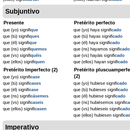
Subjuntivo
Presente
Pretérito perfecto
que (yo) signifi
que
que (yo) haya signifi
cado
que (tú) signifi
ques
que (tú) hayas signifi
cado
que (él) signifi
que
que (él) haya signifi
cado
que (ns) signifi
quemos
que (ns) hayamos signifi
cado
que (vs) signifi
quéis
que (vs) hayáis signifi
cado
que (ellos) signifi
quen
que (ellos) hayan signifi
cado
Pretérito Imperfecto (2)
Pretérito pluscuamperfe
(2)
que (yo) signifi
case
que (tú) signifi
cases
que (yo) hubiese signifi
cado
que (él) signifi
case
que (tú) hubieses signifi
cado
que (ns) signifi
cásemos
que (él) hubiese signifi
cado
que (vs) signifi
caseis
que (ns) hubiésemos signifi
c
que (ellos) signifi
casen
que (vs) hubieseis signifi
cad
que (ellos) hubiesen signifi
ca
Imperativo