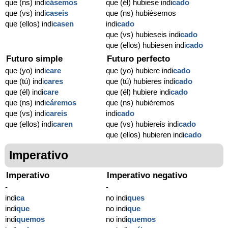
que (ns) indi
cásemos
que (él) hubiese indi
cado
que (vs) indi
caseis
que (ns) hubiésemos
que (ellos) indi
casen
indi
cado
que (vs) hubieseis indi
cado
que (ellos) hubiesen indi
cado
Futuro simple
Futuro perfecto
que (yo) indi
care
que (yo) hubiere indi
cado
que (tú) indi
cares
que (tú) hubieres indi
cado
que (él) indi
care
que (él) hubiere indi
cado
que (ns) indi
cáremos
que (ns) hubiéremos
que (vs) indi
careis
indi
cado
que (ellos) indi
caren
que (vs) hubiereis indi
cado
que (ellos) hubieren indi
cado
Imperativo
Imperativo
Imperativo negativo
-
-
indi
ca
no indi
ques
indi
que
no indi
que
indi
quemos
no indi
quemos