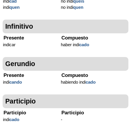
indi
cad
no indi
quéis
indi
quen
no indi
quen
Infinitivo
Presente
Compuesto
indicar
haber indi
cado
Gerundio
Presente
Compuesto
indi
cando
habiendo indi
cado
Participio
Participio
Participio
indi
cado
-