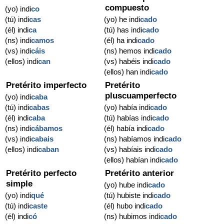
compuesto
(yo) indi
co
(tú) indi
cas
(yo) he indi
cado
(él) indi
ca
(tú) has indi
cado
(ns) indi
camos
(él) ha indi
cado
(vs) indi
cáis
(ns) hemos indi
cado
(ellos) indi
can
(vs) habéis indi
cado
(ellos) han indi
cado
Pretérito imperfecto
Pretérito
pluscuamperfecto
(yo) indi
caba
(tú) indi
cabas
(yo) había indi
cado
(él) indi
caba
(tú) habías indi
cado
(ns) indi
cábamos
(él) había indi
cado
(vs) indi
cabais
(ns) habíamos indi
cado
(ellos) indi
caban
(vs) habíais indi
cado
(ellos) habían indi
cado
Pretérito perfecto
Pretérito anterior
simple
(yo) hube indi
cado
(yo) indi
qué
(tú) hubiste indi
cado
(tú) indi
caste
(él) hubo indi
cado
(él) indi
có
(ns) hubimos indi
cado