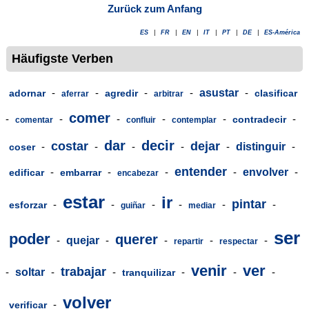
Zurück zum Anfang
ES
|
FR
|
EN
|
IT
|
PT
|
DE
|
ES-América
Häufigste Verben
-
-
-
-
asustar
-
adornar
agredir
clasificar
aferrar
arbitrar
comer
-
-
-
-
-
-
contradecir
comentar
confluir
contemplar
dar
decir
costar
dejar
-
-
-
-
-
distinguir
-
coser
entender
-
-
-
-
envolver
-
edificar
embarrar
encabezar
estar
ir
pintar
-
-
-
-
-
-
esforzar
guiñar
mediar
ser
poder
querer
-
quejar
-
-
-
-
repartir
respectar
venir
ver
trabajar
-
soltar
-
-
-
-
-
tranquilizar
volver
-
verificar