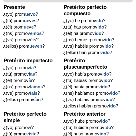
Presente
Pretérito perfecto
compuesto
¿(yo) prom
ue
v
o
?
¿(tú) prom
ue
v
es
?
¿(yo) he promov
ido
?
¿(él) prom
ue
v
e
?
¿(tú) has promov
ido
?
¿(ns) promov
emos
?
¿(él) ha promov
ido
?
¿(vs) promov
éis
?
¿(ns) hemos promov
ido
?
¿(ellos) prom
ue
v
en
?
¿(vs) habéis promov
ido
?
¿(ellos) han promov
ido
?
Pretérito imperfecto
Pretérito
pluscuamperfecto
¿(yo) promov
ía
?
¿(tú) promov
ías
?
¿(yo) había promov
ido
?
¿(él) promov
ía
?
¿(tú) habías promov
ido
?
¿(ns) promov
íamos
?
¿(él) había promov
ido
?
¿(vs) promov
íais
?
¿(ns) habíamos promov
ido
?
¿(ellos) promov
ían
?
¿(vs) habíais promov
ido
?
¿(ellos) habían promov
ido
?
Pretérito perfecto
Pretérito anterior
simple
¿(yo) hube promov
ido
?
¿(yo) promov
í
?
¿(tú) hubiste promov
ido
?
¿(tú) promov
iste
?
¿(él) hubo promov
ido
?