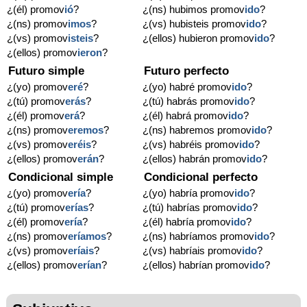
¿(él) promov
ió
?
¿(ns) hubimos promov
ido
?
¿(ns) promov
imos
?
¿(vs) hubisteis promov
ido
?
¿(vs) promov
isteis
?
¿(ellos) hubieron promov
ido
?
¿(ellos) promov
ieron
?
Futuro simple
Futuro perfecto
¿(yo) promov
eré
?
¿(yo) habré promov
ido
?
¿(tú) promov
erás
?
¿(tú) habrás promov
ido
?
¿(él) promov
erá
?
¿(él) habrá promov
ido
?
¿(ns) promov
eremos
?
¿(ns) habremos promov
ido
?
¿(vs) promov
eréis
?
¿(vs) habréis promov
ido
?
¿(ellos) promov
erán
?
¿(ellos) habrán promov
ido
?
Condicional simple
Condicional perfecto
¿(yo) promov
ería
?
¿(yo) habría promov
ido
?
¿(tú) promov
erías
?
¿(tú) habrías promov
ido
?
¿(él) promov
ería
?
¿(él) habría promov
ido
?
¿(ns) promov
eríamos
?
¿(ns) habríamos promov
ido
?
¿(vs) promov
eríais
?
¿(vs) habríais promov
ido
?
¿(ellos) promov
erían
?
¿(ellos) habrían promov
ido
?