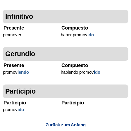
Infinitivo
Presente
Compuesto
promover
haber promov
ido
Gerundio
Presente
Compuesto
promov
iendo
habiendo promov
ido
Participio
Participio
Participio
promov
ido
-
Zurück zum Anfang