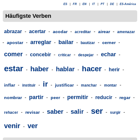
ES
|
FR
|
EN
|
IT
|
PT
|
DE
|
ES-América
Häufigste Verben
abrazar
-
acertar
-
-
-
-
acodar
airear
acreditar
amenazar
arreglar
bailar
-
-
-
-
-
-
apostar
cerner
bautizar
comer
echar
-
concebir
-
-
-
-
criticar
despejar
estar
hacer
haber
hablar
-
-
-
-
herir
-
ir
-
-
-
-
-
-
inflar
justificar
instituir
manchar
montar
partir
permitir
-
-
-
-
reducir
-
-
nombrar
peer
regar
ser
saber
salir
-
-
-
-
-
-
revisar
rehacer
surgir
venir
ver
-