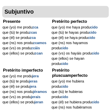
Subjuntivo
Presente
Pretérito perfecto
que (yo) me produ
zca
que (yo) me haya produ
cido
que (tú) te produ
zcas
que (tú) te hayas produ
cido
que (él) se produ
zca
que (él) se haya produ
cido
que (ns) nos produ
zcamos
que (ns) nos hayamos
que (vs) os produ
zcáis
produ
cido
que (ellos) se produ
zcan
que (vs) os hayáis produ
cido
que (ellos) se hayan
produ
cido
Pretérito imperfecto
Pretérito
pluscuamperfecto
que (yo) me produ
jera
que (tú) te produ
jeras
que (yo) me hubiera
que (él) se produ
jera
produ
cido
que (ns) nos produ
jéramos
que (tú) te hubieras
que (vs) os produ
jerais
produ
cido
que (ellos) se produ
jeran
que (él) se hubiera produ
cido
que (ns) nos hubiéramos