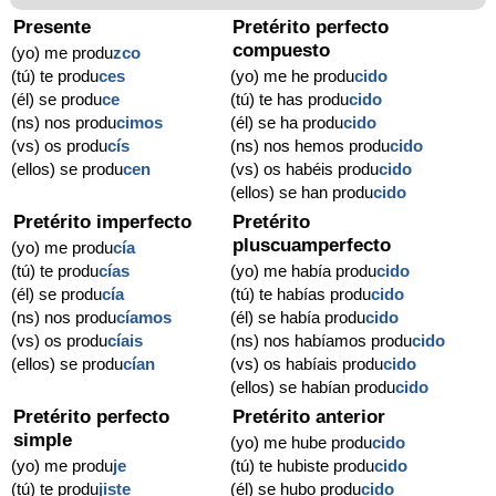
Presente
Pretérito perfecto
compuesto
(yo) me produ
zco
(tú) te produ
ces
(yo) me he produ
cido
(él) se produ
ce
(tú) te has produ
cido
(ns) nos produ
cimos
(él) se ha produ
cido
(vs) os produ
cís
(ns) nos hemos produ
cido
(ellos) se produ
cen
(vs) os habéis produ
cido
(ellos) se han produ
cido
Pretérito imperfecto
Pretérito
pluscuamperfecto
(yo) me produ
cía
(tú) te produ
cías
(yo) me había produ
cido
(él) se produ
cía
(tú) te habías produ
cido
(ns) nos produ
cíamos
(él) se había produ
cido
(vs) os produ
cíais
(ns) nos habíamos produ
cido
(ellos) se produ
cían
(vs) os habíais produ
cido
(ellos) se habían produ
cido
Pretérito perfecto
Pretérito anterior
simple
(yo) me hube produ
cido
(yo) me produ
je
(tú) te hubiste produ
cido
(tú) te produ
jiste
(él) se hubo produ
cido