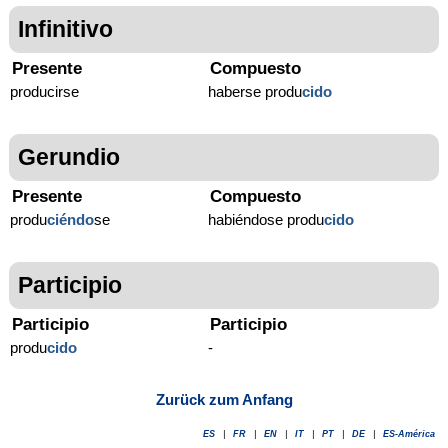
Infinitivo
Presente
Compuesto
producirse
haberse produ
cido
Gerundio
Presente
Compuesto
produ
ciéndo
se
habiéndose produ
cido
Participio
Participio
Participio
produ
cido
-
Zurück zum Anfang
ES
|
FR
|
EN
|
IT
|
PT
|
DE
|
ES-América