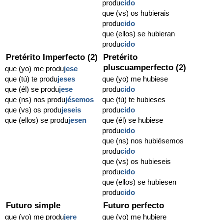
produ
cido
que (vs) os hubierais
produ
cido
que (ellos) se hubieran
produ
cido
Pretérito Imperfecto (2)
Pretérito
pluscuamperfecto (2)
que (yo) me produ
jese
que (tú) te produ
jeses
que (yo) me hubiese
que (él) se produ
jese
produ
cido
que (ns) nos produ
jésemos
que (tú) te hubieses
que (vs) os produ
jeseis
produ
cido
que (ellos) se produ
jesen
que (él) se hubiese
produ
cido
que (ns) nos hubiésemos
produ
cido
que (vs) os hubieseis
produ
cido
que (ellos) se hubiesen
produ
cido
Futuro simple
Futuro perfecto
que (yo) me produ
jere
que (yo) me hubiere