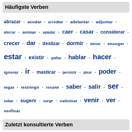
Häufigste Verben
abrazar
-
-
-
-
-
acodar
adelantar
adjuntar
acreditar
caer
casar
-
-
-
-
-
considerar
-
animar
aferrar
apiadar
dar
crecer
dormir
-
-
deslizar
-
-
-
-
encoger
elevar
estar
hacer
hablar
existir
-
-
-
-
-
guiñar
ir
poder
-
-
masticar
-
-
-
-
ignorar
persistir
pisar
ser
saber
salir
-
-
-
-
-
-
regar
restringir
resumir
venir
ver
-
sugerir
-
-
-
-
-
vaticinar
sobar
surgir
verificar
Zuletzt konsultierte Verben