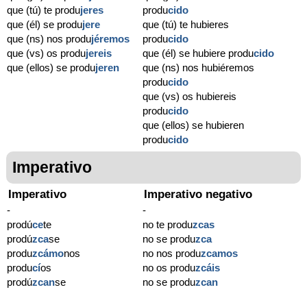
que (tú) te produ
jeres
produ
cido
que (él) se produ
jere
que (tú) te hubieres
que (ns) nos produ
jéremos
produ
cido
que (vs) os produ
jereis
que (él) se hubiere produ
cido
que (ellos) se produ
jeren
que (ns) nos hubiéremos
produ
cido
que (vs) os hubiereis
produ
cido
que (ellos) se hubieren
produ
cido
Imperativo
Imperativo
Imperativo negativo
-
-
prodú
ce
te
no te produ
zcas
prodú
zca
se
no se produ
zca
produ
zcámo
nos
no nos produ
zcamos
produ
cí
os
no os produ
zcáis
prodú
zcan
se
no se produ
zcan