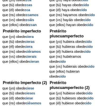
que (tú) obede
zcas
que (tú) hayas obede
cido
que (él) obede
zca
que (él) haya obede
cido
que (ns) obede
zcamos
que (ns) hayamos obede
cido
que (vs) obede
zcáis
que (vs) hayáis obede
cido
que (ellos) obede
zcan
que (ellos) hayan obede
cido
Pretérito imperfecto
Pretérito
pluscuamperfecto
que (yo) obede
ciera
que (tú) obede
cieras
que (yo) hubiera obede
cido
que (él) obede
ciera
que (tú) hubieras obede
cido
que (ns) obede
ciéramos
que (él) hubiera obede
cido
que (vs) obede
cierais
que (ns) hubiéramos
que (ellos) obede
cieran
obede
cido
que (vs) hubierais obede
cido
que (ellos) hubieran
obede
cido
Pretérito Imperfecto (2)
Pretérito
pluscuamperfecto (2)
que (yo) obede
ciese
que (tú) obede
cieses
que (yo) hubiese obede
cido
que (él) obede
ciese
que (tú) hubieses obede
cido
que (ns) obede
ciésemos
que (él) hubiese obede
cido