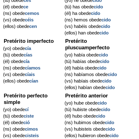
(tú) obede
ces
(yo) he obede
cido
(él) obede
ce
(tú) has obede
cido
(ns) obede
cemos
(él) ha obede
cido
(vs) obede
céis
(ns) hemos obede
cido
(ellos) obede
cen
(vs) habéis obede
cido
(ellos) han obede
cido
Pretérito imperfecto
Pretérito
pluscuamperfecto
(yo) obede
cía
(tú) obede
cías
(yo) había obede
cido
(él) obede
cía
(tú) habías obede
cido
(ns) obede
cíamos
(él) había obede
cido
(vs) obede
cíais
(ns) habíamos obede
cido
(ellos) obede
cían
(vs) habíais obede
cido
(ellos) habían obede
cido
Pretérito perfecto
Pretérito anterior
simple
(yo) hube obede
cido
(yo) obede
cí
(tú) hubiste obede
cido
(tú) obede
ciste
(él) hubo obede
cido
(él) obede
ció
(ns) hubimos obede
cido
(ns) obede
cimos
(vs) hubisteis obede
cido
(vs) obede
cisteis
(ellos) hubieron obede
cido