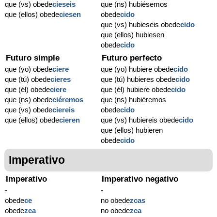
que (vs) obede
cieseis
que (ns) hubiésemos
que (ellos) obede
ciesen
obede
cido
que (vs) hubieseis obede
cido
que (ellos) hubiesen
obede
cido
Futuro simple
Futuro perfecto
que (yo) obede
ciere
que (yo) hubiere obede
cido
que (tú) obede
cieres
que (tú) hubieres obede
cido
que (él) obede
ciere
que (él) hubiere obede
cido
que (ns) obede
ciéremos
que (ns) hubiéremos
que (vs) obede
ciereis
obede
cido
que (ellos) obede
cieren
que (vs) hubiereis obede
cido
que (ellos) hubieren
obede
cido
Imperativo
Imperativo
Imperativo negativo
-
-
obede
ce
no obede
zcas
obede
zca
no obede
zca