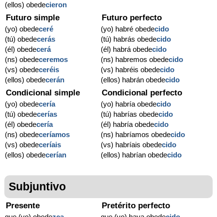
(ellos) obede
cieron
Futuro simple
Futuro perfecto
(yo) obede
ceré
(yo) habré obede
cido
(tú) obede
cerás
(tú) habrás obede
cido
(él) obede
cerá
(él) habrá obede
cido
(ns) obede
ceremos
(ns) habremos obede
cido
(vs) obede
ceréis
(vs) habréis obede
cido
(ellos) obede
cerán
(ellos) habrán obede
cido
Condicional simple
Condicional perfecto
(yo) obede
cería
(yo) habría obede
cido
(tú) obede
cerías
(tú) habrías obede
cido
(él) obede
cería
(él) habría obede
cido
(ns) obede
ceríamos
(ns) habríamos obede
cido
(vs) obede
ceríais
(vs) habríais obede
cido
(ellos) obede
cerían
(ellos) habrían obede
cido
Subjuntivo
Presente
Pretérito perfecto
que (yo) obede
zca
que (yo) haya obede
cido