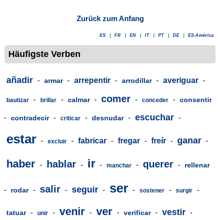
Zurück zum Anfang
ES
|
FR
|
EN
|
IT
|
PT
|
DE
|
ES-América
Häufigste Verben
añadir
-
-
arrepentir
-
-
averiguar
-
armar
arrodillar
comer
-
-
-
-
-
calmar
consentir
bautizar
brillar
conceder
escuchar
-
-
-
-
-
contradecir
desnudar
criticar
estar
ganar
-
-
fabricar
-
fregar
-
freír
-
-
excluir
ir
haber
hablar
querer
-
-
-
-
-
rellenar
manchar
ser
salir
seguir
-
-
-
-
-
-
-
rodar
sostener
surgir
venir
ver
vestir
-
-
-
-
-
-
tatuar
verificar
unir