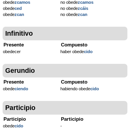
obede
zcamos
no obede
zcamos
obede
ced
no obede
zcáis
obede
zcan
no obede
zcan
Infinitivo
Presente
Compuesto
obedecer
haber obede
cido
Gerundio
Presente
Compuesto
obede
ciendo
habiendo obede
cido
Participio
Participio
Participio
obede
cido
-