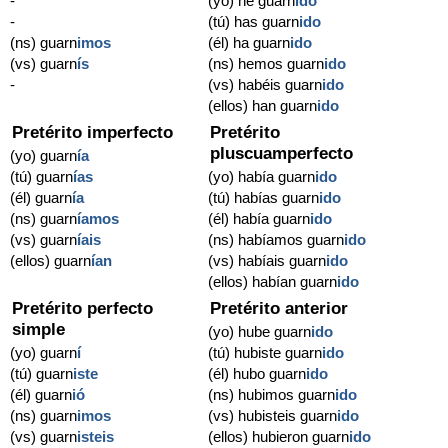
-
(yo) he guarn
ido
-
(tú) has guarn
ido
(ns) guarn
imos
(él) ha guarn
ido
(vs) guarn
ís
(ns) hemos guarn
ido
-
(vs) habéis guarn
ido
(ellos) han guarn
ido
Pretérito imperfecto
Pretérito
pluscuamperfecto
(yo) guarn
ía
(tú) guarn
ías
(yo) había guarn
ido
(él) guarn
ía
(tú) habías guarn
ido
(ns) guarn
íamos
(él) había guarn
ido
(vs) guarn
íais
(ns) habíamos guarn
ido
(ellos) guarn
ían
(vs) habíais guarn
ido
(ellos) habían guarn
ido
Pretérito perfecto
Pretérito anterior
simple
(yo) hube guarn
ido
(yo) guarn
í
(tú) hubiste guarn
ido
(tú) guarn
iste
(él) hubo guarn
ido
(él) guarn
ió
(ns) hubimos guarn
ido
(ns) guarn
imos
(vs) hubisteis guarn
ido
(vs) guarn
isteis
(ellos) hubieron guarn
ido