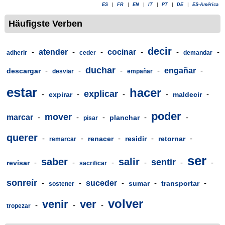
ES
|
FR
|
EN
|
IT
|
PT
|
DE
|
ES-América
Häufigste Verben
decir
-
atender
-
-
cocinar
-
-
-
adherir
ceder
demandar
duchar
-
-
-
-
engañar
-
descargar
desviar
empañar
estar
hacer
explicar
-
-
-
-
-
expirar
maldecir
poder
mover
marcar
-
-
-
-
-
planchar
pisar
querer
-
-
-
-
-
renacer
residir
retornar
remarcar
ser
saber
salir
sentir
-
-
-
-
-
-
revisar
sacrificar
sonreír
-
-
suceder
-
-
-
sumar
transportar
sostener
volver
venir
ver
-
-
-
tropezar