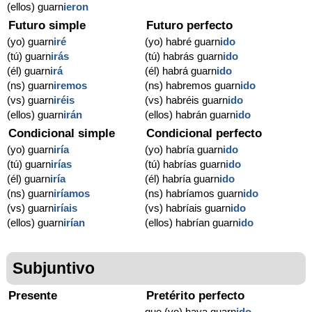
(ellos) guarn
ieron
Futuro simple
Futuro perfecto
(yo) guarn
iré
(yo) habré guarn
ido
(tú) guarn
irás
(tú) habrás guarn
ido
(él) guarn
irá
(él) habrá guarn
ido
(ns) guarn
iremos
(ns) habremos guarn
ido
(vs) guarn
iréis
(vs) habréis guarn
ido
(ellos) guarn
irán
(ellos) habrán guarn
ido
Condicional simple
Condicional perfecto
(yo) guarn
iría
(yo) habría guarn
ido
(tú) guarn
irías
(tú) habrías guarn
ido
(él) guarn
iría
(él) habría guarn
ido
(ns) guarn
iríamos
(ns) habríamos guarn
ido
(vs) guarn
iríais
(vs) habríais guarn
ido
(ellos) guarn
irían
(ellos) habrían guarn
ido
Subjuntivo
Presente
Pretérito perfecto
-
que (yo) haya guarn
ido