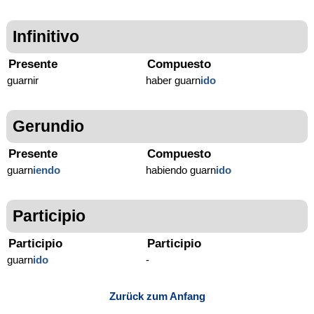
Infinitivo
Presente
Compuesto
guarnir
haber guarn
ido
Gerundio
Presente
Compuesto
guarn
iendo
habiendo guarn
ido
Participio
Participio
Participio
guarn
ido
-
Zurück zum Anfang