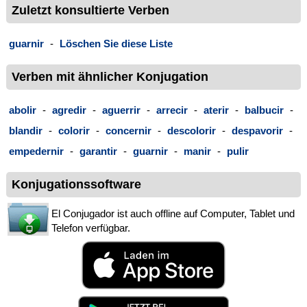
Zuletzt konsultierte Verben
guarnir
-
Löschen Sie diese Liste
Verben mit ähnlicher Konjugation
abolir
-
agredir
-
aguerrir
-
arrecir
-
aterir
-
balbucir
-
blandir
-
colorir
-
concernir
-
descolorir
-
despavorir
-
empedernir
-
garantir
-
guarnir
-
manir
-
pulir
Konjugationssoftware
El Conjugador ist auch offline auf Computer, Tablet und
Telefon verfügbar.