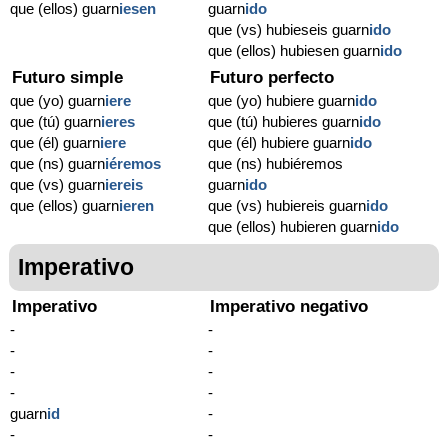
que (ellos) guarn
iesen
guarn
ido
que (vs) hubieseis guarn
ido
que (ellos) hubiesen guarn
ido
Futuro simple
Futuro perfecto
que (yo) guarn
iere
que (yo) hubiere guarn
ido
que (tú) guarn
ieres
que (tú) hubieres guarn
ido
que (él) guarn
iere
que (él) hubiere guarn
ido
que (ns) guarn
iéremos
que (ns) hubiéremos
que (vs) guarn
iereis
guarn
ido
que (ellos) guarn
ieren
que (vs) hubiereis guarn
ido
que (ellos) hubieren guarn
ido
Imperativo
Imperativo
Imperativo negativo
-
-
-
-
-
-
-
-
guarn
id
-
-
-