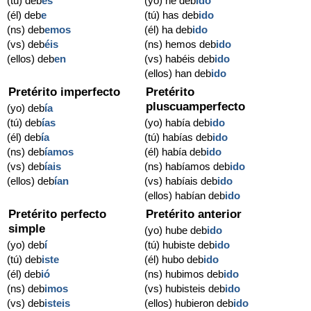
(tú) deb
es
(yo) he deb
ido
(él) deb
e
(tú) has deb
ido
(ns) deb
emos
(él) ha deb
ido
(vs) deb
éis
(ns) hemos deb
ido
(ellos) deb
en
(vs) habéis deb
ido
(ellos) han deb
ido
Pretérito imperfecto
Pretérito
pluscuamperfecto
(yo) deb
ía
(tú) deb
ías
(yo) había deb
ido
(él) deb
ía
(tú) habías deb
ido
(ns) deb
íamos
(él) había deb
ido
(vs) deb
íais
(ns) habíamos deb
ido
(ellos) deb
ían
(vs) habíais deb
ido
(ellos) habían deb
ido
Pretérito perfecto
Pretérito anterior
simple
(yo) hube deb
ido
(yo) deb
í
(tú) hubiste deb
ido
(tú) deb
iste
(él) hubo deb
ido
(él) deb
ió
(ns) hubimos deb
ido
(ns) deb
imos
(vs) hubisteis deb
ido
(vs) deb
isteis
(ellos) hubieron deb
ido