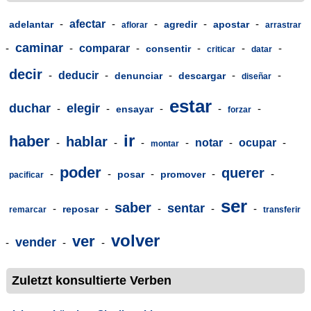
-
afectar
-
-
-
-
adelantar
agredir
apostar
aflorar
arrastrar
caminar
-
-
comparar
-
-
-
-
consentir
criticar
datar
decir
-
deducir
-
-
-
-
denunciar
descargar
diseñar
estar
duchar
elegir
-
-
-
-
-
ensayar
forzar
ir
haber
hablar
-
-
-
-
notar
-
ocupar
-
montar
poder
querer
-
-
-
-
-
posar
promover
pacificar
ser
saber
sentar
-
-
-
-
-
reposar
remarcar
transferir
volver
ver
vender
-
-
-
Zuletzt konsultierte Verben