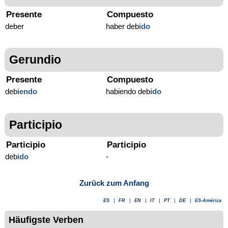
Presente
Compuesto
deber
haber deb
ido
Gerundio
Presente
Compuesto
deb
iendo
habiendo deb
ido
Participio
Participio
Participio
deb
ido
-
Zurück zum Anfang
ES
|
FR
|
EN
|
IT
|
PT
|
DE
|
ES-América
Häufigste Verben