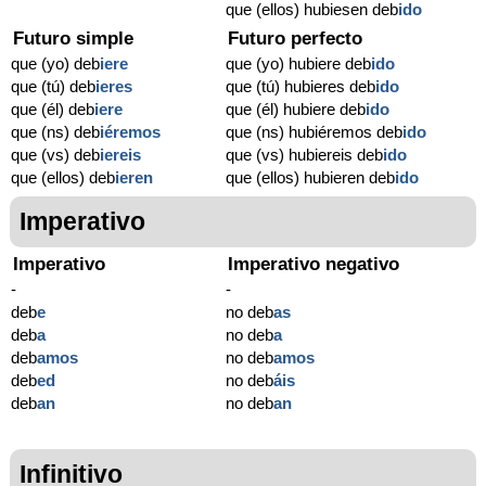
que (ellos) hubiesen deb
ido
Futuro simple
Futuro perfecto
que (yo) deb
iere
que (yo) hubiere deb
ido
que (tú) deb
ieres
que (tú) hubieres deb
ido
que (él) deb
iere
que (él) hubiere deb
ido
que (ns) deb
iéremos
que (ns) hubiéremos deb
ido
que (vs) deb
iereis
que (vs) hubiereis deb
ido
que (ellos) deb
ieren
que (ellos) hubieren deb
ido
Imperativo
Imperativo
Imperativo negativo
-
-
deb
e
no deb
as
deb
a
no deb
a
deb
amos
no deb
amos
deb
ed
no deb
áis
deb
an
no deb
an
Infinitivo