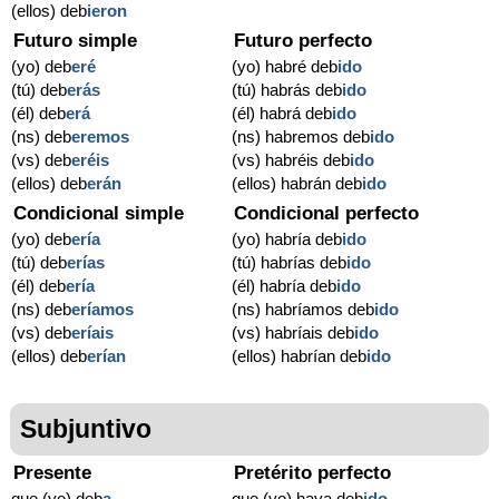
(ellos) deb
ieron
Futuro simple
Futuro perfecto
(yo) deb
eré
(yo) habré deb
ido
(tú) deb
erás
(tú) habrás deb
ido
(él) deb
erá
(él) habrá deb
ido
(ns) deb
eremos
(ns) habremos deb
ido
(vs) deb
eréis
(vs) habréis deb
ido
(ellos) deb
erán
(ellos) habrán deb
ido
Condicional simple
Condicional perfecto
(yo) deb
ería
(yo) habría deb
ido
(tú) deb
erías
(tú) habrías deb
ido
(él) deb
ería
(él) habría deb
ido
(ns) deb
eríamos
(ns) habríamos deb
ido
(vs) deb
eríais
(vs) habríais deb
ido
(ellos) deb
erían
(ellos) habrían deb
ido
Subjuntivo
Presente
Pretérito perfecto
que (yo) deb
a
que (yo) haya deb
ido