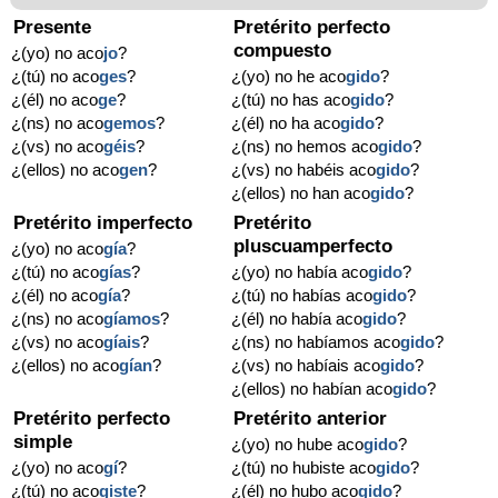
Presente
Pretérito perfecto
compuesto
¿(yo) no aco
jo
?
¿(tú) no aco
ges
?
¿(yo) no he aco
gido
?
¿(él) no aco
ge
?
¿(tú) no has aco
gido
?
¿(ns) no aco
gemos
?
¿(él) no ha aco
gido
?
¿(vs) no aco
géis
?
¿(ns) no hemos aco
gido
?
¿(ellos) no aco
gen
?
¿(vs) no habéis aco
gido
?
¿(ellos) no han aco
gido
?
Pretérito imperfecto
Pretérito
pluscuamperfecto
¿(yo) no aco
gía
?
¿(tú) no aco
gías
?
¿(yo) no había aco
gido
?
¿(él) no aco
gía
?
¿(tú) no habías aco
gido
?
¿(ns) no aco
gíamos
?
¿(él) no había aco
gido
?
¿(vs) no aco
gíais
?
¿(ns) no habíamos aco
gido
?
¿(ellos) no aco
gían
?
¿(vs) no habíais aco
gido
?
¿(ellos) no habían aco
gido
?
Pretérito perfecto
Pretérito anterior
simple
¿(yo) no hube aco
gido
?
¿(yo) no aco
gí
?
¿(tú) no hubiste aco
gido
?
¿(tú) no aco
giste
?
¿(él) no hubo aco
gido
?