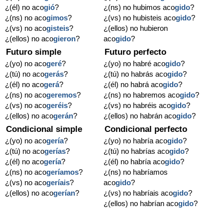
¿(él) no aco
gió
?
¿(ns) no hubimos aco
gido
?
¿(ns) no aco
gimos
?
¿(vs) no hubisteis aco
gido
?
¿(vs) no aco
gisteis
?
¿(ellos) no hubieron
¿(ellos) no aco
gieron
?
aco
gido
?
Futuro simple
Futuro perfecto
¿(yo) no aco
geré
?
¿(yo) no habré aco
gido
?
¿(tú) no aco
gerás
?
¿(tú) no habrás aco
gido
?
¿(él) no aco
gerá
?
¿(él) no habrá aco
gido
?
¿(ns) no aco
geremos
?
¿(ns) no habremos aco
gido
?
¿(vs) no aco
geréis
?
¿(vs) no habréis aco
gido
?
¿(ellos) no aco
gerán
?
¿(ellos) no habrán aco
gido
?
Condicional simple
Condicional perfecto
¿(yo) no aco
gería
?
¿(yo) no habría aco
gido
?
¿(tú) no aco
gerías
?
¿(tú) no habrías aco
gido
?
¿(él) no aco
gería
?
¿(él) no habría aco
gido
?
¿(ns) no aco
geríamos
?
¿(ns) no habríamos
¿(vs) no aco
geríais
?
aco
gido
?
¿(ellos) no aco
gerían
?
¿(vs) no habríais aco
gido
?
¿(ellos) no habrían aco
gido
?