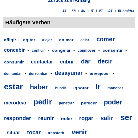
Zurück zum Anfang
ES
|
FR
|
EN
|
IT
|
PT
|
DE
|
ES-América
Häufigste Verben
comer
-
-
-
-
-
-
afligir
agitar
animar
alojar
calar
concebir
-
-
-
-
-
congelar
consentir
confluir
conmover
dar
decir
-
contactar
-
cubrir
-
-
-
consumir
desayunar
-
-
-
-
envejecer
demandar
derrumbar
estar
ir
haber
-
-
-
-
-
-
ignorar
hundir
manchar
pedir
poder
merodear
-
-
-
-
-
perecer
penetrar
ser
salir
responder
reunir
rogar
-
-
-
-
-
rodar
venir
tocar
-
situar
-
-
-
transferir