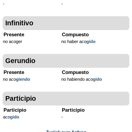
-
-
Infinitivo
Presente
Compuesto
no acoger
no haber aco
gido
Gerundio
Presente
Compuesto
no aco
giendo
no habiendo aco
gido
Participio
Participio
Participio
aco
gido
-