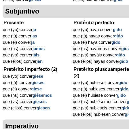
Subjuntivo
Presente
Pretérito perfecto
que (yo) conver
ja
que (yo) haya conver
gido
que (tú) conver
jas
que (tú) hayas conver
gido
que (él) conver
ja
que (él) haya conver
gido
que (ns) conver
jamos
que (ns) hayamos conver
gid
que (vs) conver
jáis
que (vs) hayáis conver
gido
que (ellos) conver
jan
que (ellos) hayan conver
gido
Pretérito Imperfecto (2)
Pretérito pluscuamperfe
(2)
que (yo) conver
giese
que (tú) conver
gieses
que (yo) hubiese conver
gido
que (él) conver
giese
que (tú) hubieses conver
gido
que (ns) conver
giésemos
que (él) hubiese conver
gido
que (vs) conver
gieseis
que (ns) hubiésemos conver
g
que (ellos) conver
giesen
que (vs) hubieseis conver
gid
que (ellos) hubiesen conver
g
Imperativo