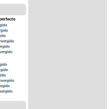
perfecto
gido
r
gido
gido
nver
gido
er
gido
nver
gido
gido
r
gido
gido
nver
gido
er
gido
nver
gido