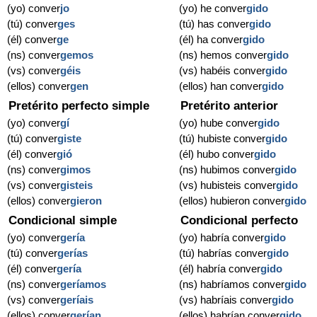
(yo) conver
jo
(yo) he conver
gido
(tú) conver
ges
(tú) has conver
gido
(él) conver
ge
(él) ha conver
gido
(ns) conver
gemos
(ns) hemos conver
gido
(vs) conver
géis
(vs) habéis conver
gido
(ellos) conver
gen
(ellos) han conver
gido
Pretérito perfecto simple
Pretérito anterior
(yo) conver
gí
(yo) hube conver
gido
(tú) conver
giste
(tú) hubiste conver
gido
(él) conver
gió
(él) hubo conver
gido
(ns) conver
gimos
(ns) hubimos conver
gido
(vs) conver
gisteis
(vs) hubisteis conver
gido
(ellos) conver
gieron
(ellos) hubieron conver
gido
Condicional simple
Condicional perfecto
(yo) conver
gería
(yo) habría conver
gido
(tú) conver
gerías
(tú) habrías conver
gido
(él) conver
gería
(él) habría conver
gido
(ns) conver
geríamos
(ns) habríamos conver
gido
(vs) conver
geríais
(vs) habríais conver
gido
(ellos) conver
gerían
(ellos) habrían conver
gido