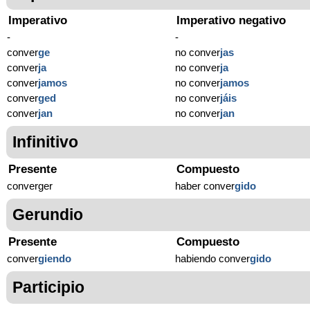
Imperativo
Imperativo negativo
-
-
conver
ge
no conver
jas
conver
ja
no conver
ja
conver
jamos
no conver
jamos
conver
ged
no conver
jáis
conver
jan
no conver
jan
Infinitivo
Presente
Compuesto
converger
haber conver
gido
Gerundio
Presente
Compuesto
conver
giendo
habiendo conver
gido
Participio