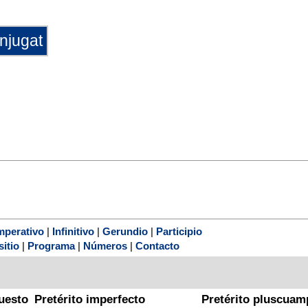
mperativo
|
Infinitivo
|
Gerundio
|
Participio
sitio
|
Programa
|
Números
|
Contacto
uesto
Pretérito imperfecto
Pretérito pluscuam