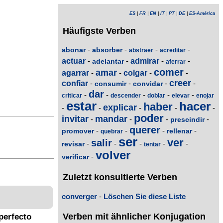
ES
|
FR
|
EN
|
IT
|
PT
|
DE
|
ES-América
Häufigste Verben
-
-
-
-
abonar
absorber
abstraer
acreditar
actuar
-
-
admirar
-
-
adelantar
aferrar
comer
amar
agarrar
-
-
colgar
-
-
creer
confiar
-
-
-
-
consumir
convidar
dar
-
-
-
-
-
criticar
descender
doblar
elevar
enojar
estar
hacer
haber
explicar
-
-
-
-
-
poder
invitar
mandar
-
-
-
-
prescindir
querer
-
-
-
-
promover
rellenar
quebrar
ser
ver
salir
-
-
-
-
-
revisar
tentar
volver
-
verificar
Zuletzt konsultierte Verben
converger
-
Löschen Sie diese Liste
Verben mit ähnlicher Konjugation
perfecto