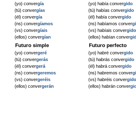
(yo) conver
gía
(yo) había conver
gido
(tú) conver
gías
(tú) habías conver
gido
(él) conver
gía
(él) había conver
gido
(ns) conver
gíamos
(ns) habíamos conver
g
(vs) conver
gíais
(vs) habíais conver
gid
(ellos) conver
gían
(ellos) habían conver
gi
Futuro simple
Futuro perfecto
(yo) conver
geré
(yo) habré conver
gido
(tú) conver
gerás
(tú) habrás conver
gido
(él) conver
gerá
(él) habrá conver
gido
(ns) conver
geremos
(ns) habremos conver
g
(vs) conver
geréis
(vs) habréis conver
gid
(ellos) conver
gerán
(ellos) habrán conver
gi