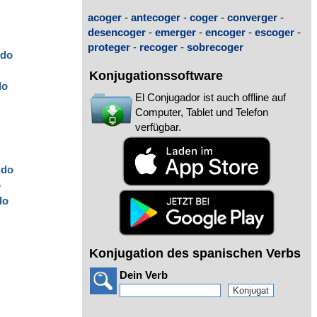
acoger
-
antecoger
-
coger
-
converger
-
desencoger
-
emerger
-
encoger
-
escoger
-
proteger
-
recoger
-
sobrecoger
ido
o
Konjugationssoftware
do
El Conjugador ist auch offline auf
Computer, Tablet und Telefon
verfügbar.
ido
o
do
Konjugation des spanischen Verbs
Dein Verb