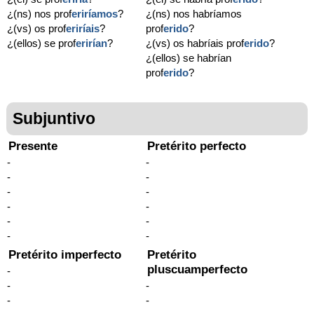
¿(ns) nos prof
eriríamos
?
¿(ns) nos habríamos
¿(vs) os prof
eriríais
?
prof
erido
?
¿(ellos) se prof
erirían
?
¿(vs) os habríais prof
erido
?
¿(ellos) se habrían
prof
erido
?
Subjuntivo
Presente
Pretérito perfecto
-
-
-
-
-
-
-
-
-
-
-
-
Pretérito imperfecto
Pretérito
pluscuamperfecto
-
-
-
-
-