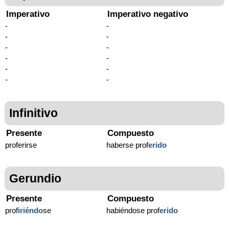
Imperativo
Imperativo negativo
-
-
-
-
-
-
-
-
-
-
-
-
Infinitivo
Presente
Compuesto
proferirse
haberse prof
erido
Gerundio
Presente
Compuesto
prof
iriéndo
se
habiéndose prof
erido