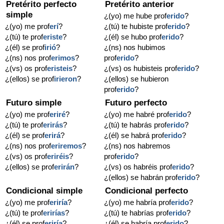
Pretérito perfecto
Pretérito anterior
simple
¿(yo) me hube prof
erido
?
¿(yo) me prof
erí
?
¿(tú) te hubiste prof
erido
?
¿(tú) te prof
eriste
?
¿(él) se hubo prof
erido
?
¿(él) se prof
irió
?
¿(ns) nos hubimos
¿(ns) nos prof
erimos
?
prof
erido
?
¿(vs) os prof
eristeis
?
¿(vs) os hubisteis prof
erido
?
¿(ellos) se prof
irieron
?
¿(ellos) se hubieron
prof
erido
?
Futuro simple
Futuro perfecto
¿(yo) me prof
eriré
?
¿(yo) me habré prof
erido
?
¿(tú) te prof
erirás
?
¿(tú) te habrás prof
erido
?
¿(él) se prof
erirá
?
¿(él) se habrá prof
erido
?
¿(ns) nos prof
eriremos
?
¿(ns) nos habremos
¿(vs) os prof
eriréis
?
prof
erido
?
¿(ellos) se prof
erirán
?
¿(vs) os habréis prof
erido
?
¿(ellos) se habrán prof
erido
?
Condicional simple
Condicional perfecto
¿(yo) me prof
eriría
?
¿(yo) me habría prof
erido
?
¿(tú) te prof
erirías
?
¿(tú) te habrías prof
erido
?
¿(él) se prof
eriría
?
¿(él) se habría prof
erido
?