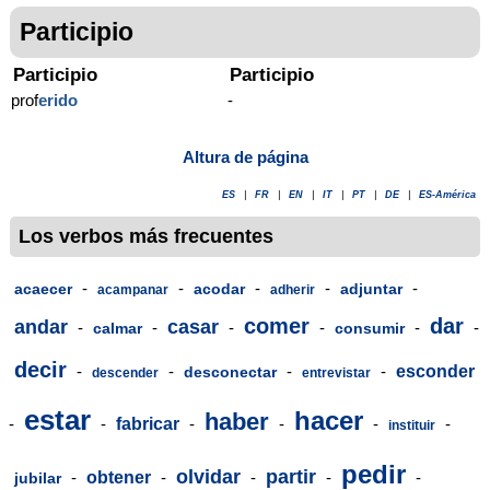
Participio
Participio
Participio
prof
erido
-
Altura de página
ES
|
FR
|
EN
|
IT
|
PT
|
DE
|
ES-América
Los verbos más frecuentes
-
-
-
-
-
acaecer
acodar
adjuntar
acampanar
adherir
comer
dar
andar
casar
-
-
-
-
-
-
calmar
consumir
decir
-
-
-
-
esconder
desconectar
descender
entrevistar
estar
hacer
haber
-
-
fabricar
-
-
-
-
instituir
pedir
olvidar
partir
-
obtener
-
-
-
-
jubilar