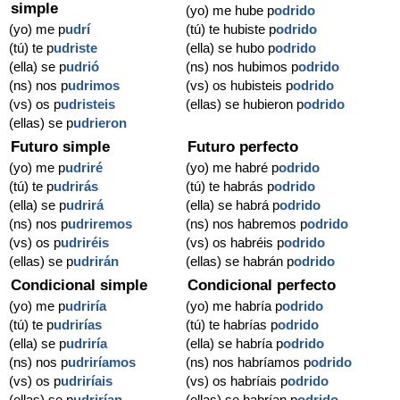
simple
(yo) me hube p
odrido
(yo) me p
udrí
(tú) te hubiste p
odrido
(tú) te p
udriste
(ella) se hubo p
odrido
(ella) se p
udrió
(ns) nos hubimos p
odrido
(ns) nos p
udrimos
(vs) os hubisteis p
odrido
(vs) os p
udristeis
(ellas) se hubieron p
odrido
(ellas) se p
udrieron
Futuro simple
Futuro perfecto
(yo) me p
udriré
(yo) me habré p
odrido
(tú) te p
udrirás
(tú) te habrás p
odrido
(ella) se p
udrirá
(ella) se habrá p
odrido
(ns) nos p
udriremos
(ns) nos habremos p
odrido
(vs) os p
udriréis
(vs) os habréis p
odrido
(ellas) se p
udrirán
(ellas) se habrán p
odrido
Condicional simple
Condicional perfecto
(yo) me p
udriría
(yo) me habría p
odrido
(tú) te p
udrirías
(tú) te habrías p
odrido
(ella) se p
udriría
(ella) se habría p
odrido
(ns) nos p
udriríamos
(ns) nos habríamos p
odrido
(vs) os p
udriríais
(vs) os habríais p
odrido
(ellas) se p
udrirían
(ellas) se habrían p
odrido