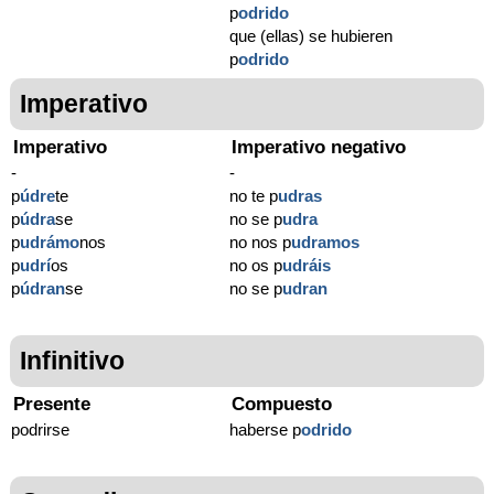
p
odrido
que (ellas) se hubieren
p
odrido
Imperativo
Imperativo
Imperativo negativo
-
-
p
údre
te
no te p
udras
p
údra
se
no se p
udra
p
udrámo
nos
no nos p
udramos
p
udrí
os
no os p
udráis
p
údran
se
no se p
udran
Infinitivo
Presente
Compuesto
podrirse
haberse p
odrido