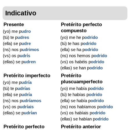
Indicativo
Presente
Pretérito perfecto
compuesto
(yo) me p
udro
(tú) te p
udres
(yo) me he p
odrido
(ella) se p
udre
(tú) te has p
odrido
(ns) nos p
udrimos
(ella) se ha p
odrido
(vs) os p
udrís
(ns) nos hemos p
odrido
(ellas) se p
udren
(vs) os habéis p
odrido
(ellas) se han p
odrido
Pretérito imperfecto
Pretérito
pluscuamperfecto
(yo) me p
udría
(tú) te p
udrías
(yo) me había p
odrido
(ella) se p
udría
(tú) te habías p
odrido
(ns) nos p
udríamos
(ella) se había p
odrido
(vs) os p
udríais
(ns) nos habíamos p
odrido
(ellas) se p
udrían
(vs) os habíais p
odrido
(ellas) se habían p
odrido
Pretérito perfecto
Pretérito anterior