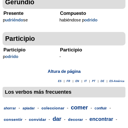
Gerundio
Presente
Compuesto
p
udriéndo
se
habiéndose p
odrido
Participio
Participio
Participio
p
odrido
-
Altura de página
ES
|
FR
|
EN
|
IT
|
PT
|
DE
|
ES-América
Los verbos más frecuentes
comer
-
-
-
-
-
coleccionar
ahorrar
apiadar
confluir
dar
encontrar
-
-
-
-
-
consentir
convidar
decorar