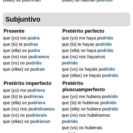
Subjuntivo
Presente
Pretérito perfecto
que (yo) me p
udra
que (yo) me haya p
odrido
que (tú) te p
udras
que (tú) te hayas p
odrido
que (ella) se p
udra
que (ella) se haya p
odrido
que (ns) nos p
udramos
que (ns) nos hayamos
que (vs) os p
udráis
p
odrido
que (ellas) se p
udran
que (vs) os hayáis p
odrido
que (ellas) se hayan p
odrido
Pretérito imperfecto
Pretérito
pluscuamperfecto
que (yo) me p
udriera
que (tú) te p
udrieras
que (yo) me hubiera p
odrido
que (ella) se p
udriera
que (tú) te hubieras p
odrido
que (ns) nos p
udriéramos
que (ella) se hubiera p
odrido
que (vs) os p
udrierais
que (ns) nos hubiéramos
que (ellas) se p
udrieran
p
odrido
que (vs) os hubierais