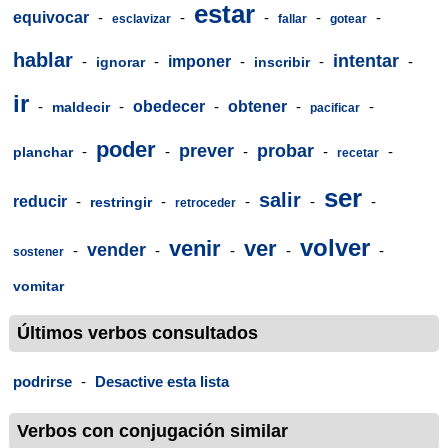
estar
equivocar
-
-
-
-
-
esclavizar
fallar
gotear
hablar
intentar
-
-
imponer
-
-
-
ignorar
inscribir
ir
-
-
obedecer
-
obtener
-
-
maldecir
pacificar
poder
prever
probar
-
-
-
-
-
planchar
recetar
ser
salir
reducir
-
-
-
-
-
restringir
retroceder
volver
venir
ver
vender
-
-
-
-
-
sostener
vomitar
Últimos verbos consultados
podrirse
-
Desactive esta lista
Verbos con conjugación similar