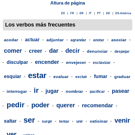
Altura de página
ES
|
FR
|
EN
|
IT
|
PT
|
DE
|
ES-América
Los verbos más frecuentes
-
actuar
-
-
-
-
-
acodar
adjuntar
asociar
agrandar
anotar
comer
dar
decir
creer
-
-
-
-
-
denunciar
despejar
encender
-
disculpar
-
-
-
-
envejecer
esclavizar
estar
esquiar
-
-
-
-
fumar
-
evaluar
graduar
excluir
ir
jugar
pasear
-
-
-
-
-
-
interrogar
nombrar
pacificar
pedir
poder
querer
recomendar
-
-
-
-
-
ser
venir
saltar
-
-
-
-
-
-
vaticinar
surgir
tentar
unir
ver
-
-