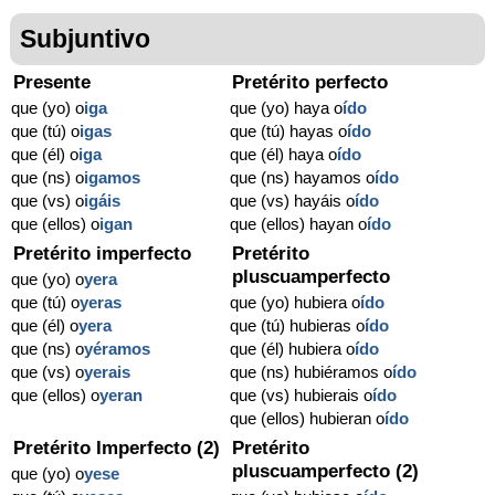
Subjuntivo
Presente
Pretérito perfecto
que (yo) o
iga
que (yo) haya o
ído
que (tú) o
igas
que (tú) hayas o
ído
que (él) o
iga
que (él) haya o
ído
que (ns) o
igamos
que (ns) hayamos o
ído
que (vs) o
igáis
que (vs) hayáis o
ído
que (ellos) o
igan
que (ellos) hayan o
ído
Pretérito imperfecto
Pretérito
pluscuamperfecto
que (yo) o
yera
que (tú) o
yeras
que (yo) hubiera o
ído
que (él) o
yera
que (tú) hubieras o
ído
que (ns) o
yéramos
que (él) hubiera o
ído
que (vs) o
yerais
que (ns) hubiéramos o
ído
que (ellos) o
yeran
que (vs) hubierais o
ído
que (ellos) hubieran o
ído
Pretérito Imperfecto (2)
Pretérito
pluscuamperfecto (2)
que (yo) o
yese