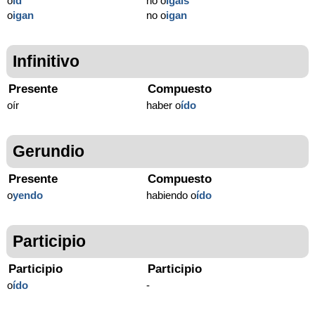
o
íd
no o
igáis
o
igan
no o
igan
Infinitivo
Presente
Compuesto
oír
haber o
ído
Gerundio
Presente
Compuesto
o
yendo
habiendo o
ído
Participio
Participio
Participio
o
ído
-