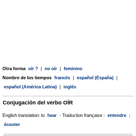
Otra forma
oír ?
|
no oír
|
feminino
Nombre de los tiempos
francés
|
español (España)
|
español (América Latina)
|
inglés
Conjugación del verbo
OÍR
English translation: to
hear
- Traduction française :
entendre
;
écouter