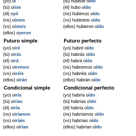
(yo) o
í
(tú) hubiste o
ído
(tú) o
íste
(él) hubo o
ído
(él) o
yó
(ns) hubimos o
ído
(ns) o
ímos
(vs) hubisteis o
ído
(vs) o
ísteis
(ellos) hubieron o
ído
(ellos) o
yeron
Futuro simple
Futuro perfecto
(yo) o
iré
(yo) habré o
ído
(tú) o
irás
(tú) habrás o
ído
(él) o
irá
(él) habrá o
ído
(ns) o
iremos
(ns) habremos o
ído
(vs) o
iréis
(vs) habréis o
ído
(ellos) o
irán
(ellos) habrán o
ído
Condicional simple
Condicional perfecto
(yo) o
iría
(yo) habría o
ído
(tú) o
irías
(tú) habrías o
ído
(él) o
iría
(él) habría o
ído
(ns) o
iríamos
(ns) habríamos o
ído
(vs) o
iríais
(vs) habríais o
ído
(ellos) o
irían
(ellos) habrían o
ído