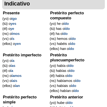
Indicativo
Presente
Pretérito perfecto
compuesto
(yo) o
igo
(tú) o
yes
(yo) he o
ído
(él) o
ye
(tú) has o
ído
(ns) o
ímos
(él) ha o
ído
(vs) o
ís
(ns) hemos o
ído
(ellos) o
yen
(vs) habéis o
ído
(ellos) han o
ído
Pretérito imperfecto
Pretérito
pluscuamperfecto
(yo) o
ía
(tú) o
ías
(yo) había o
ído
(él) o
ía
(tú) habías o
ído
(ns) o
íamos
(él) había o
ído
(vs) o
íais
(ns) habíamos o
ído
(ellos) o
ían
(vs) habíais o
ído
(ellos) habían o
ído
Pretérito perfecto
Pretérito anterior
simple
(yo) hube o
ído