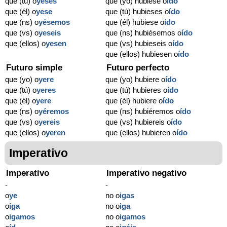
que (tú) o
yeses
que (yo) hubiese o
ído
que (él) o
yese
que (tú) hubieses o
ído
que (ns) o
yésemos
que (él) hubiese o
ído
que (vs) o
yeseis
que (ns) hubiésemos o
ído
que (ellos) o
yesen
que (vs) hubieseis o
ído
que (ellos) hubiesen o
ído
Futuro simple
Futuro perfecto
que (yo) o
yere
que (yo) hubiere o
ído
que (tú) o
yeres
que (tú) hubieres o
ído
que (él) o
yere
que (él) hubiere o
ído
que (ns) o
yéremos
que (ns) hubiéremos o
ído
que (vs) o
yereis
que (vs) hubiereis o
ído
que (ellos) o
yeren
que (ellos) hubieren o
ído
Imperativo
Imperativo
Imperativo negativo
-
-
o
ye
no o
igas
o
iga
no o
iga
o
igamos
no o
igamos