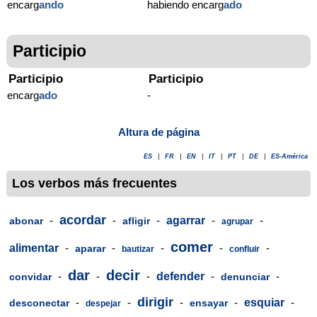
encarg
ando
habiendo encarg
ado
Participio
Participio
Participio
encarg
ado
-
Altura de página
ES
|
FR
|
EN
|
IT
|
PT
|
DE
|
ES-América
Los verbos más frecuentes
acordar
-
-
-
agarrar
-
-
abonar
afligir
agrupar
comer
alimentar
-
-
-
-
-
aparar
bautizar
confluir
dar
decir
-
-
-
defender
-
-
convidar
denunciar
dirigir
-
-
-
-
esquiar
-
desconectar
ensayar
despejar