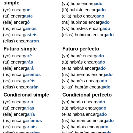
simple
(yo) hube encarg
ado
(yo) encarg
ué
(tú) hubiste encarg
ado
(tú) encarg
aste
(ella) hubo encarg
ado
(ella) encarg
ó
(ns) hubimos encarg
ado
(ns) encarg
amos
(vs) hubisteis encarg
ado
(vs) encarg
asteis
(ellas) hubieron encarg
ado
(ellas) encarg
aron
Futuro simple
Futuro perfecto
(yo) encarg
aré
(yo) habré encarg
ado
(tú) encarg
arás
(tú) habrás encarg
ado
(ella) encarg
ará
(ella) habrá encarg
ado
(ns) encarg
aremos
(ns) habremos encarg
ado
(vs) encarg
aréis
(vs) habréis encarg
ado
(ellas) encarg
arán
(ellas) habrán encarg
ado
Condicional simple
Condicional perfecto
(yo) encarg
aría
(yo) habría encarg
ado
(tú) encarg
arías
(tú) habrías encarg
ado
(ella) encarg
aría
(ella) habría encarg
ado
(ns) encarg
aríamos
(ns) habríamos encarg
ado
(vs) encarg
aríais
(vs) habríais encarg
ado
(ellas) encarg
arían
(ellas) habrían encarg
ado