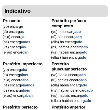
Indicativo
Presente
Pretérito perfecto
compuesto
(yo) encarg
o
(tú) encarg
as
(yo) he encarg
ado
(ella) encarg
a
(tú) has encarg
ado
(ns) encarg
amos
(ella) ha encarg
ado
(vs) encarg
áis
(ns) hemos encarg
ado
(ellas) encarg
an
(vs) habéis encarg
ado
(ellas) han encarg
ado
Pretérito imperfecto
Pretérito
pluscuamperfecto
(yo) encarg
aba
(tú) encarg
abas
(yo) había encarg
ado
(ella) encarg
aba
(tú) habías encarg
ado
(ns) encarg
ábamos
(ella) había encarg
ado
(vs) encarg
abais
(ns) habíamos encarg
ado
(ellas) encarg
aban
(vs) habíais encarg
ado
(ellas) habían encarg
ado
Pretérito perfecto
Pretérito anterior