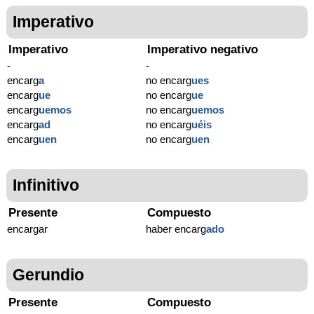
Imperativo
Imperativo
Imperativo negativo
-
-
encarg
a
no encarg
ues
encarg
ue
no encarg
ue
encarg
uemos
no encarg
uemos
encarg
ad
no encarg
uéis
encarg
uen
no encarg
uen
Infinitivo
Presente
Compuesto
encargar
haber encarg
ado
Gerundio
Presente
Compuesto