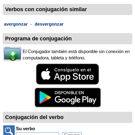
Verbos con conjugación similar
avergonzar
-
desvergonzar
Programa de conjugación
El Conjugador también está disponible sin conexión en
computadora, tableta y teléfono.
Conjugación del verbo
Su verbo