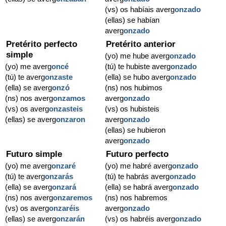
(vs) os habíais averg
onzado
(ellas) se habían
averg
onzado
Pretérito perfecto
Pretérito anterior
simple
(yo) me hube averg
onzado
(yo) me averg
oncé
(tú) te hubiste averg
onzado
(tú) te averg
onzaste
(ella) se hubo averg
onzado
(ella) se averg
onzó
(ns) nos hubimos
(ns) nos averg
onzamos
averg
onzado
(vs) os averg
onzasteis
(vs) os hubisteis
(ellas) se averg
onzaron
averg
onzado
(ellas) se hubieron
averg
onzado
Futuro simple
Futuro perfecto
(yo) me averg
onzaré
(yo) me habré averg
onzado
(tú) te averg
onzarás
(tú) te habrás averg
onzado
(ella) se averg
onzará
(ella) se habrá averg
onzado
(ns) nos averg
onzaremos
(ns) nos habremos
(vs) os averg
onzaréis
averg
onzado
(ellas) se averg
onzarán
(vs) os habréis averg
onzado