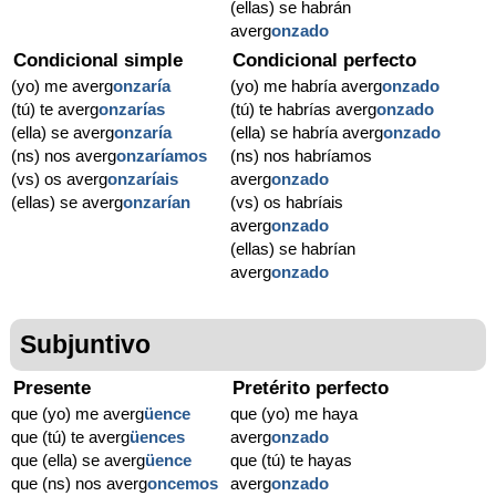
(ellas) se habrán
averg
onzado
Condicional simple
Condicional perfecto
(yo) me averg
onzaría
(yo) me habría averg
onzado
(tú) te averg
onzarías
(tú) te habrías averg
onzado
(ella) se averg
onzaría
(ella) se habría averg
onzado
(ns) nos averg
onzaríamos
(ns) nos habríamos
(vs) os averg
onzaríais
averg
onzado
(ellas) se averg
onzarían
(vs) os habríais
averg
onzado
(ellas) se habrían
averg
onzado
Subjuntivo
Presente
Pretérito perfecto
que (yo) me averg
üence
que (yo) me haya
que (tú) te averg
üences
averg
onzado
que (ella) se averg
üence
que (tú) te hayas
que (ns) nos averg
oncemos
averg
onzado