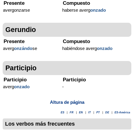
Presente
Compuesto
avergonzarse
haberse averg
onzado
Gerundio
Presente
Compuesto
averg
onzándo
se
habiéndose averg
onzado
Participio
Participio
Participio
averg
onzado
-
Altura de página
ES
|
FR
|
EN
|
IT
|
PT
|
DE
|
ES-América
Los verbos más frecuentes