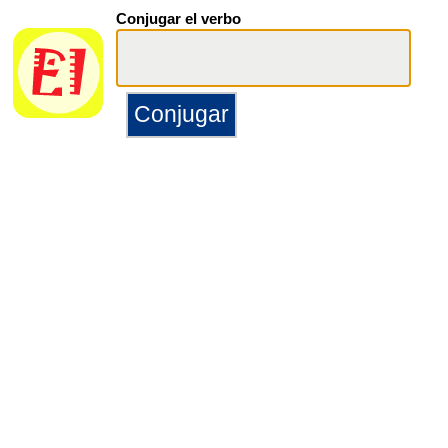
Conjugar el verbo