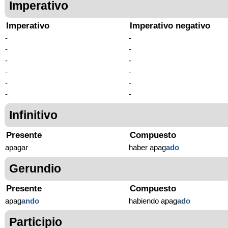
Imperativo
Imperativo
Imperativo negativo
-
-
-
-
-
-
-
-
-
-
-
-
Infinitivo
Presente
Compuesto
apagar
haber apag
ado
Gerundio
Presente
Compuesto
apag
ando
habiendo apag
ado
Participio