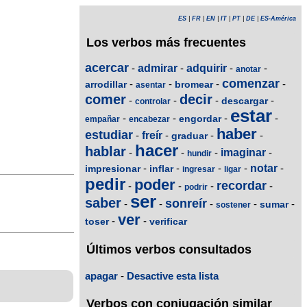
ES
|
FR
|
EN
|
IT
|
PT
|
DE
|
ES-América
Los verbos más frecuentes
acercar
-
admirar
-
adquirir
-
-
anotar
comenzar
-
-
-
-
arrodillar
bromear
asentar
comer
decir
-
-
-
-
descargar
controlar
estar
-
-
-
-
engordar
empañar
encabezar
haber
estudiar
-
freír
-
-
-
graduar
hacer
hablar
-
-
-
imaginar
-
hundir
-
-
-
-
notar
-
impresionar
inflar
ingresar
ligar
pedir
poder
recordar
-
-
-
-
podrir
ser
saber
sonreír
-
-
-
-
-
sumar
sostener
ver
-
-
toser
verificar
Últimos verbos consultados
apagar
-
Desactive esta lista
Verbos con conjugación similar