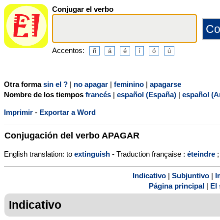
Conjugar el verbo
Accentos:
Otra forma
sin el ?
|
no apagar
|
feminino
|
apagarse
Nombre de los tiempos
francés
|
español (España)
|
español (A
Imprimir
-
Exportar a Word
Conjugación del verbo
APAGAR
English translation: to
extinguish
- Traduction française :
éteindre
Indicativo
|
Subjuntivo
|
I
Página principal
|
El 
Indicativo