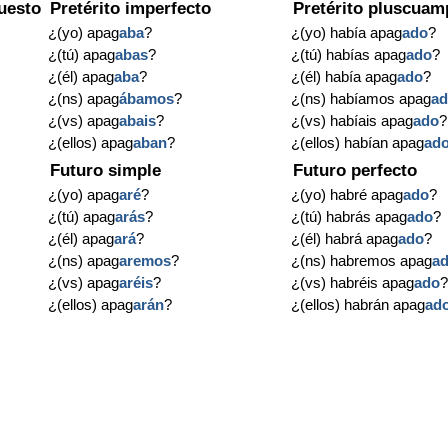
uesto
Pretérito imperfecto
Pretérito pluscuam
¿(yo) apag
aba
?
¿(yo) había apag
ado
?
¿(tú) apag
abas
?
¿(tú) habías apag
ado
?
¿(él) apag
aba
?
¿(él) había apag
ado
?
¿(ns) apag
ábamos
?
¿(ns) habíamos apag
a
¿(vs) apag
abais
?
¿(vs) habíais apag
ado
?
¿(ellos) apag
aban
?
¿(ellos) habían apag
ad
Futuro simple
Futuro perfecto
¿(yo) apag
aré
?
¿(yo) habré apag
ado
?
¿(tú) apag
arás
?
¿(tú) habrás apag
ado
?
¿(él) apag
ará
?
¿(él) habrá apag
ado
?
¿(ns) apag
aremos
?
¿(ns) habremos apag
a
¿(vs) apag
aréis
?
¿(vs) habréis apag
ado
¿(ellos) apag
arán
?
¿(ellos) habrán apag
ad