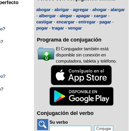
perfecto
abogar
-
abrigar
-
agregar
-
ahogar
-
alargar
-
albergar
-
alegar
-
apagar
-
cargar
-
castigar
-
encargar
-
entregar
-
pagar
-
pegar
-
tragar
-
vengar
do
?
Programa de conjugación
o
?
El Conjugador también está
disponible sin conexión en
computadora, tableta y teléfono.
do
?
?
o
?
Conjugación del verbo
Su verbo