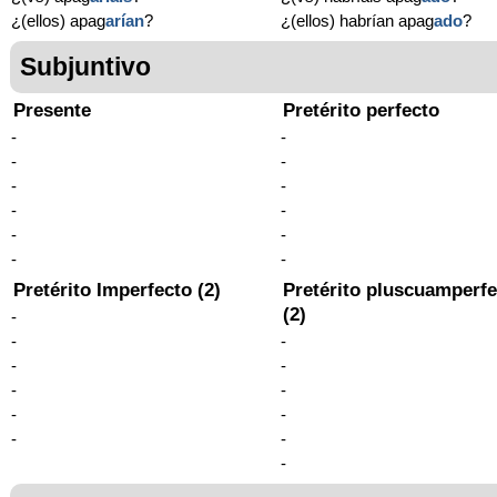
¿(ellos) apag
arían
?
¿(ellos) habrían apag
ado
?
Subjuntivo
Presente
Pretérito perfecto
-
-
-
-
-
-
-
-
-
-
-
-
Pretérito Imperfecto (2)
Pretérito pluscuamperfe
(2)
-
-
-
-
-
-
-
-
-
-
-
-