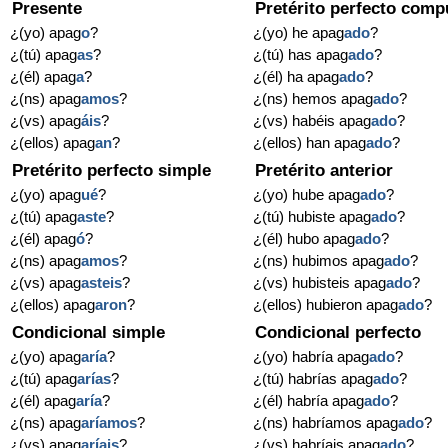
Presente
Pretérito perfecto comp
¿(yo) apag
o
?
¿(yo) he apag
ado
?
¿(tú) apag
as
?
¿(tú) has apag
ado
?
¿(él) apag
a
?
¿(él) ha apag
ado
?
¿(ns) apag
amos
?
¿(ns) hemos apag
ado
?
¿(vs) apag
áis
?
¿(vs) habéis apag
ado
?
¿(ellos) apag
an
?
¿(ellos) han apag
ado
?
Pretérito perfecto simple
Pretérito anterior
¿(yo) apag
ué
?
¿(yo) hube apag
ado
?
¿(tú) apag
aste
?
¿(tú) hubiste apag
ado
?
¿(él) apag
ó
?
¿(él) hubo apag
ado
?
¿(ns) apag
amos
?
¿(ns) hubimos apag
ado
?
¿(vs) apag
asteis
?
¿(vs) hubisteis apag
ado
?
¿(ellos) apag
aron
?
¿(ellos) hubieron apag
ado
?
Condicional simple
Condicional perfecto
¿(yo) apag
aría
?
¿(yo) habría apag
ado
?
¿(tú) apag
arías
?
¿(tú) habrías apag
ado
?
¿(él) apag
aría
?
¿(él) habría apag
ado
?
¿(ns) apag
aríamos
?
¿(ns) habríamos apag
ado
?
¿(vs) apag
aríais
?
¿(vs) habríais apag
ado
?