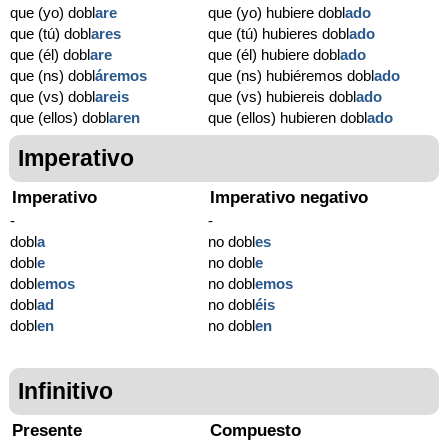
que (yo) dobl
are
que (yo) hubiere dobl
ado
que (tú) dobl
ares
que (tú) hubieres dobl
ado
que (él) dobl
are
que (él) hubiere dobl
ado
que (ns) dobl
áremos
que (ns) hubiéremos dobl
ado
que (vs) dobl
areis
que (vs) hubiereis dobl
ado
que (ellos) dobl
aren
que (ellos) hubieren dobl
ado
Imperativo
Imperativo
Imperativo negativo
-
-
dobl
a
no dobl
es
dobl
e
no dobl
e
dobl
emos
no dobl
emos
dobl
ad
no dobl
éis
dobl
en
no dobl
en
Infinitivo
Presente
Compuesto