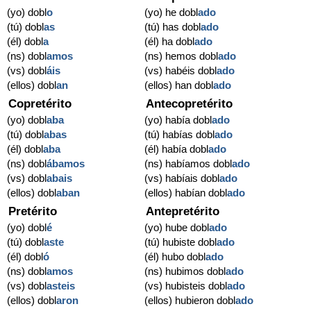
(yo) dobl
o
(yo) he dobl
ado
(tú) dobl
as
(tú) has dobl
ado
(él) dobl
a
(él) ha dobl
ado
(ns) dobl
amos
(ns) hemos dobl
ado
(vs) dobl
áis
(vs) habéis dobl
ado
(ellos) dobl
an
(ellos) han dobl
ado
Copretérito
Antecopretérito
(yo) dobl
aba
(yo) había dobl
ado
(tú) dobl
abas
(tú) habías dobl
ado
(él) dobl
aba
(él) había dobl
ado
(ns) dobl
ábamos
(ns) habíamos dobl
ado
(vs) dobl
abais
(vs) habíais dobl
ado
(ellos) dobl
aban
(ellos) habían dobl
ado
Pretérito
Antepretérito
(yo) dobl
é
(yo) hube dobl
ado
(tú) dobl
aste
(tú) hubiste dobl
ado
(él) dobl
ó
(él) hubo dobl
ado
(ns) dobl
amos
(ns) hubimos dobl
ado
(vs) dobl
asteis
(vs) hubisteis dobl
ado
(ellos) dobl
aron
(ellos) hubieron dobl
ado