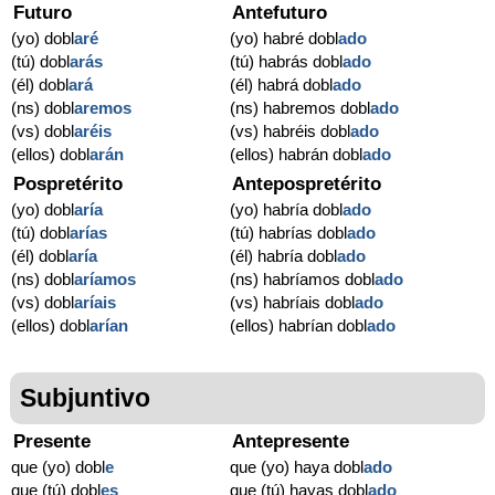
Futuro
Antefuturo
(yo) dobl
aré
(yo) habré dobl
ado
(tú) dobl
arás
(tú) habrás dobl
ado
(él) dobl
ará
(él) habrá dobl
ado
(ns) dobl
aremos
(ns) habremos dobl
ado
(vs) dobl
aréis
(vs) habréis dobl
ado
(ellos) dobl
arán
(ellos) habrán dobl
ado
Pospretérito
Antepospretérito
(yo) dobl
aría
(yo) habría dobl
ado
(tú) dobl
arías
(tú) habrías dobl
ado
(él) dobl
aría
(él) habría dobl
ado
(ns) dobl
aríamos
(ns) habríamos dobl
ado
(vs) dobl
aríais
(vs) habríais dobl
ado
(ellos) dobl
arían
(ellos) habrían dobl
ado
Subjuntivo
Presente
Antepresente
que (yo) dobl
e
que (yo) haya dobl
ado
que (tú) dobl
es
que (tú) hayas dobl
ado