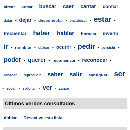
buscar
caer
cantar
-
-
-
-
-
confiar
-
airear
armar
estar
dejar
-
-
-
-
-
desconectar
datar
encabezar
haber
hablar
frecuentar
-
-
-
-
invertir
-
hornear
ir
pedir
-
-
-
ocurrir
-
-
-
nombrar
obligar
persistir
poder
querer
reconocer
-
-
-
-
recomenzar
ser
saber
salir
-
-
-
-
-
santiguar
rehacer
reproducir
ver
-
-
-
-
sobar
solicitar
zarpar
Últimos verbos consultados
doblar
-
Desactive esta lista