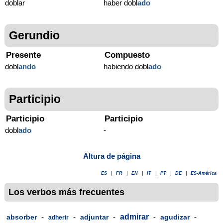
doblar
haber dobl
ado
Gerundio
Presente
Compuesto
dobl
ando
habiendo dobl
ado
Participio
Participio
Participio
dobl
ado
-
Altura de página
ES
|
FR
|
EN
|
IT
|
PT
|
DE
|
ES-América
Los verbos más frecuentes
-
-
-
admirar
-
-
absorber
adjuntar
agudizar
adherir