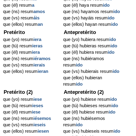
que (él) resum
a
que (él) haya resum
ido
que (ns) resum
amos
que (ns) hayamos resum
ido
que (vs) resum
áis
que (vs) hayáis resum
ido
que (ellos) resum
an
que (ellos) hayan resum
ido
Pretérito
Antepretérito
que (yo) resum
iera
que (yo) hubiera resum
ido
que (tú) resum
ieras
que (tú) hubieras resum
ido
que (él) resum
iera
que (él) hubiera resum
ido
que (ns) resum
iéramos
que (ns) hubiéramos
que (vs) resum
ierais
resum
ido
que (ellos) resum
ieran
que (vs) hubierais resum
ido
que (ellos) hubieran
resum
ido
Pretérito (2)
Antepretérito (2)
que (yo) resum
iese
que (yo) hubiese resum
ido
que (tú) resum
ieses
que (tú) hubieses resum
ido
que (él) resum
iese
que (él) hubiese resum
ido
que (ns) resum
iésemos
que (ns) hubiésemos
que (vs) resum
ieseis
resum
ido
que (ellos) resum
iesen
que (vs) hubieseis resum
ido