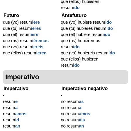
que (ellos) hubiesen
resum
ido
Futuro
Antefuturo
que (yo) resum
iere
que (yo) hubiere resum
ido
que (tú) resum
ieres
que (tú) hubieres resum
ido
que (él) resum
iere
que (él) hubiere resum
ido
que (ns) resum
iéremos
que (ns) hubiéremos
que (vs) resum
iereis
resum
ido
que (ellos) resum
ieren
que (vs) hubiereis resum
ido
que (ellos) hubieren
resum
ido
Imperativo
Imperativo
Imperativo negativo
-
-
resum
e
no resum
as
resum
a
no resum
a
resum
amos
no resum
amos
resum
id
no resum
áis
resum
an
no resum
an