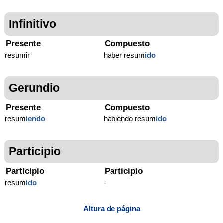
Infinitivo
Presente
Compuesto
resumir
haber resum
ido
Gerundio
Presente
Compuesto
resum
iendo
habiendo resum
ido
Participio
Participio
Participio
resum
ido
-
Altura de página