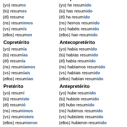
(yo) resum
o
(yo) he resum
ido
(tú) resum
es
(tú) has resum
ido
(él) resum
e
(él) ha resum
ido
(ns) resum
imos
(ns) hemos resum
ido
(vs) resum
ís
(vs) habéis resum
ido
(ellos) resum
en
(ellos) han resum
ido
Copretérito
Antecopretérito
(yo) resum
ía
(yo) había resum
ido
(tú) resum
ías
(tú) habías resum
ido
(él) resum
ía
(él) había resum
ido
(ns) resum
íamos
(ns) habíamos resum
ido
(vs) resum
íais
(vs) habíais resum
ido
(ellos) resum
ían
(ellos) habían resum
ido
Pretérito
Antepretérito
(yo) resum
í
(yo) hube resum
ido
(tú) resum
iste
(tú) hubiste resum
ido
(él) resum
ió
(él) hubo resum
ido
(ns) resum
imos
(ns) hubimos resum
ido
(vs) resum
isteis
(vs) hubisteis resum
ido
(ellos) resum
ieron
(ellos) hubieron resum
ido