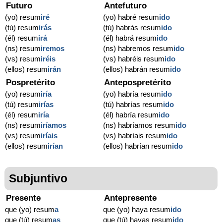
Futuro
Antefuturo
(yo) resum
iré
(yo) habré resum
ido
(tú) resum
irás
(tú) habrás resum
ido
(él) resum
irá
(él) habrá resum
ido
(ns) resum
iremos
(ns) habremos resum
ido
(vs) resum
iréis
(vs) habréis resum
ido
(ellos) resum
irán
(ellos) habrán resum
ido
Pospretérito
Antepospretérito
(yo) resum
iría
(yo) habría resum
ido
(tú) resum
irías
(tú) habrías resum
ido
(él) resum
iría
(él) habría resum
ido
(ns) resum
iríamos
(ns) habríamos resum
ido
(vs) resum
iríais
(vs) habríais resum
ido
(ellos) resum
irían
(ellos) habrían resum
ido
Subjuntivo
Presente
Antepresente
que (yo) resum
a
que (yo) haya resum
ido
que (tú) resum
as
que (tú) hayas resum
ido