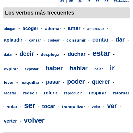
ES
|
FR
|
EN
|
IT
|
PT
|
DE
|
ES-América
Los verbos más frecuentes
amar
-
acoger
-
-
-
-
adornar
abogar
amenazar
dar
contar
aplaudir
-
-
-
-
-
-
consumir
cansar
codear
estar
decir
duchar
-
-
-
-
-
desplegar
datar
ir
haber
hablar
-
-
-
-
-
-
expirar
explotar
helar
poder
querer
pasar
-
-
-
-
-
levar
maquillar
-
-
referir
-
-
respirar
-
redecir
retornar
recetar
reproducir
ser
ver
tocar
-
-
-
-
-
-
-
rodar
tranquilizar
velar
volver
verter
-