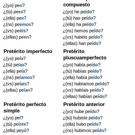
compuesto
¿(yo) pe
o
?
¿(tú) pe
es
?
¿(yo) he pe
ído
?
¿(ella) pe
e
?
¿(tú) has pe
ído
?
¿(ns) pe
emos
?
¿(ella) ha pe
ído
?
¿(vs) pe
éis
?
¿(ns) hemos pe
ído
?
¿(ellas) pe
en
?
¿(vs) habéis pe
ído
?
¿(ellas) han pe
ído
?
Pretérito imperfecto
Pretérito
pluscuamperfecto
¿(yo) pe
ía
?
¿(tú) pe
ías
?
¿(yo) había pe
ído
?
¿(ella) pe
ía
?
¿(tú) habías pe
ído
?
¿(ns) pe
íamos
?
¿(ella) había pe
ído
?
¿(vs) pe
íais
?
¿(ns) habíamos pe
ído
?
¿(ellas) pe
ían
?
¿(vs) habíais pe
ído
?
¿(ellas) habían pe
ído
?
Pretérito perfecto
Pretérito anterior
simple
¿(yo) hube pe
ído
?
¿(yo) pe
í
?
¿(tú) hubiste pe
ído
?
¿(tú) pe
íste
?
¿(ella) hubo pe
ído
?
¿(ella) pe
yó
?
¿(ns) hubimos pe
ído
?