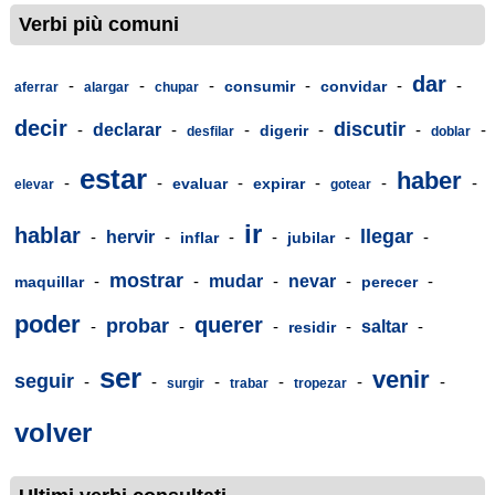
Verbi più comuni
dar
-
-
-
-
-
-
consumir
convidar
aferrar
alargar
chupar
decir
discutir
-
declarar
-
-
-
-
-
digerir
desfilar
doblar
estar
haber
-
-
-
-
-
-
evaluar
expirar
elevar
gotear
ir
hablar
llegar
-
hervir
-
-
-
-
-
inflar
jubilar
mostrar
-
-
mudar
-
nevar
-
-
maquillar
perecer
poder
querer
probar
-
-
-
-
saltar
-
residir
ser
venir
seguir
-
-
-
-
-
-
surgir
trabar
tropezar
volver