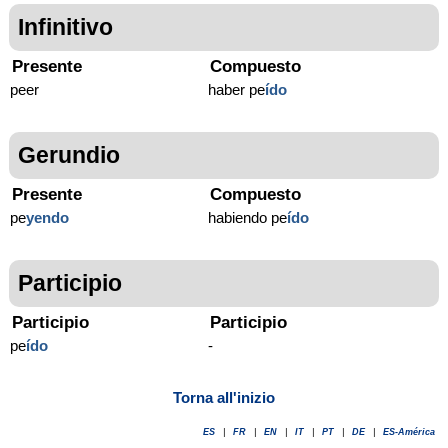
Infinitivo
Presente
Compuesto
peer
haber pe
ído
Gerundio
Presente
Compuesto
pe
yendo
habiendo pe
ído
Participio
Participio
Participio
pe
ído
-
Torna all'inizio
ES
|
FR
|
EN
|
IT
|
PT
|
DE
|
ES-América