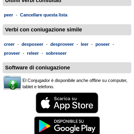
Ultimi verbi consultati
peer
-
Cancellare questa lista
Verbi con coniugazione simile
creer
-
desposeer
-
desproveer
-
leer
-
poseer
-
proveer
-
releer
-
sobreseer
Software di coniugazione
El Conjugador è disponibile anche offline su computer,
tablet e telefono.