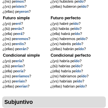
¿(ns) pe
ímos
?
¿(vs) hubisteis pe
ído
?
¿(vs) pe
ísteis
?
¿(ellas) hubieron pe
ído
?
¿(ellas) pe
yeron
?
Futuro simple
Futuro perfecto
¿(yo) pe
eré
?
¿(yo) habré pe
ído
?
¿(tú) pe
erás
?
¿(tú) habrás pe
ído
?
¿(ella) pe
erá
?
¿(ella) habrá pe
ído
?
¿(ns) pe
eremos
?
¿(ns) habremos pe
ído
?
¿(vs) pe
eréis
?
¿(vs) habréis pe
ído
?
¿(ellas) pe
erán
?
¿(ellas) habrán pe
ído
?
Condicional simple
Condicional perfecto
¿(yo) pe
ería
?
¿(yo) habría pe
ído
?
¿(tú) pe
erías
?
¿(tú) habrías pe
ído
?
¿(ella) pe
ería
?
¿(ella) habría pe
ído
?
¿(ns) pe
eríamos
?
¿(ns) habríamos pe
ído
?
¿(vs) pe
eríais
?
¿(vs) habríais pe
ído
?
¿(ellas) pe
erían
?
¿(ellas) habrían pe
ído
?
Subjuntivo