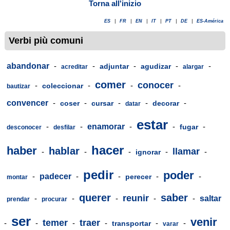
Torna all'inizio
ES
|
FR
|
EN
|
IT
|
PT
|
DE
|
ES-América
Verbi più comuni
abandonar
-
-
-
-
-
adjuntar
agudizar
acreditar
alargar
comer
conocer
-
-
-
-
coleccionar
bautizar
convencer
-
-
-
-
-
coser
cursar
decorar
datar
estar
-
-
enamorar
-
-
-
fugar
desconocer
desfilar
hacer
haber
hablar
llamar
-
-
-
-
-
ignorar
pedir
poder
-
padecer
-
-
-
-
perecer
montar
querer
saber
reunir
-
-
-
-
-
saltar
prendar
procurar
ser
venir
temer
traer
-
-
-
-
-
-
transportar
varar