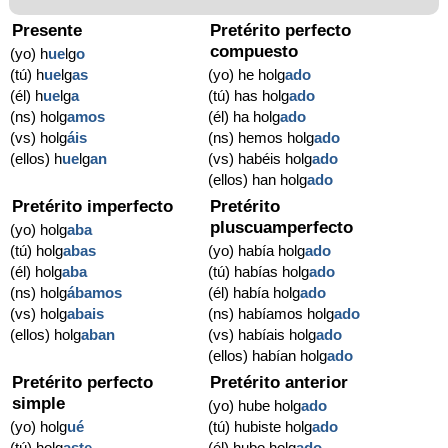
Presente
Pretérito perfecto
compuesto
(yo) h
ue
lg
o
(tú) h
ue
lg
as
(yo) he holg
ado
(él) h
ue
lg
a
(tú) has holg
ado
(ns) holg
amos
(él) ha holg
ado
(vs) holg
áis
(ns) hemos holg
ado
(ellos) h
ue
lg
an
(vs) habéis holg
ado
(ellos) han holg
ado
Pretérito imperfecto
Pretérito
pluscuamperfecto
(yo) holg
aba
(tú) holg
abas
(yo) había holg
ado
(él) holg
aba
(tú) habías holg
ado
(ns) holg
ábamos
(él) había holg
ado
(vs) holg
abais
(ns) habíamos holg
ado
(ellos) holg
aban
(vs) habíais holg
ado
(ellos) habían holg
ado
Pretérito perfecto
Pretérito anterior
simple
(yo) hube holg
ado
(yo) holg
ué
(tú) hubiste holg
ado
(tú) holg
aste
(él) hubo holg
ado