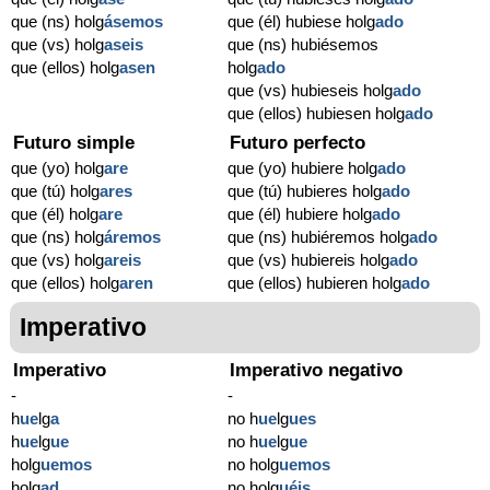
que (ns) holg
ásemos
que (él) hubiese holg
ado
que (vs) holg
aseis
que (ns) hubiésemos
que (ellos) holg
asen
holg
ado
que (vs) hubieseis holg
ado
que (ellos) hubiesen holg
ado
Futuro simple
Futuro perfecto
que (yo) holg
are
que (yo) hubiere holg
ado
que (tú) holg
ares
que (tú) hubieres holg
ado
que (él) holg
are
que (él) hubiere holg
ado
que (ns) holg
áremos
que (ns) hubiéremos holg
ado
que (vs) holg
areis
que (vs) hubiereis holg
ado
que (ellos) holg
aren
que (ellos) hubieren holg
ado
Imperativo
Imperativo
Imperativo negativo
-
-
h
ue
lg
a
no h
ue
lg
ues
h
ue
lg
ue
no h
ue
lg
ue
holg
uemos
no holg
uemos
holg
ad
no holg
uéis