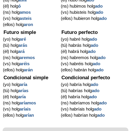
(él) holg
ó
(ns) hubimos holg
ado
(ns) holg
amos
(vs) hubisteis holg
ado
(vs) holg
asteis
(ellos) hubieron holg
ado
(ellos) holg
aron
Futuro simple
Futuro perfecto
(yo) holg
aré
(yo) habré holg
ado
(tú) holg
arás
(tú) habrás holg
ado
(él) holg
ará
(él) habrá holg
ado
(ns) holg
aremos
(ns) habremos holg
ado
(vs) holg
aréis
(vs) habréis holg
ado
(ellos) holg
arán
(ellos) habrán holg
ado
Condicional simple
Condicional perfecto
(yo) holg
aría
(yo) habría holg
ado
(tú) holg
arías
(tú) habrías holg
ado
(él) holg
aría
(él) habría holg
ado
(ns) holg
aríamos
(ns) habríamos holg
ado
(vs) holg
aríais
(vs) habríais holg
ado
(ellos) holg
arían
(ellos) habrían holg
ado