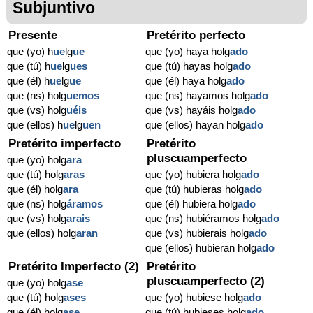
Subjuntivo
Presente
Pretérito perfecto
que (yo) h
ue
lg
ue
que (yo) haya holg
ado
que (tú) h
ue
lg
ues
que (tú) hayas holg
ado
que (él) h
ue
lg
ue
que (él) haya holg
ado
que (ns) holg
uemos
que (ns) hayamos holg
ado
que (vs) holg
uéis
que (vs) hayáis holg
ado
que (ellos) h
ue
lg
uen
que (ellos) hayan holg
ado
Pretérito imperfecto
Pretérito
pluscuamperfecto
que (yo) holg
ara
que (tú) holg
aras
que (yo) hubiera holg
ado
que (él) holg
ara
que (tú) hubieras holg
ado
que (ns) holg
áramos
que (él) hubiera holg
ado
que (vs) holg
arais
que (ns) hubiéramos holg
ado
que (ellos) holg
aran
que (vs) hubierais holg
ado
que (ellos) hubieran holg
ado
Pretérito Imperfecto (2)
Pretérito
pluscuamperfecto (2)
que (yo) holg
ase
que (tú) holg
ases
que (yo) hubiese holg
ado
que (él) holg
ase
que (tú) hubieses holg
ado