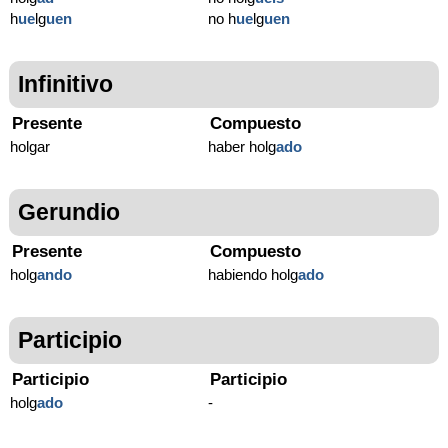
h
ue
lg
uen
no h
ue
lg
uen
Infinitivo
Presente
Compuesto
holgar
haber holg
ado
Gerundio
Presente
Compuesto
holg
ando
habiendo holg
ado
Participio
Participio
Participio
holg
ado
-