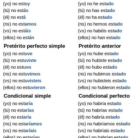
(yo) no est
oy
(yo) no he est
ado
(tú) no est
ás
(tú) no has est
ado
(él) no est
á
(él) no ha est
ado
(ns) no est
amos
(ns) no hemos est
ado
(vs) no est
áis
(vs) no habéis est
ado
(ellos) no est
án
(ellos) no han est
ado
Pretérito perfecto simple
Pretérito anterior
(yo) no est
uve
(yo) no hube est
ado
(tú) no est
uviste
(tú) no hubiste est
ado
(él) no est
uvo
(él) no hubo est
ado
(ns) no est
uvimos
(ns) no hubimos est
ado
(vs) no est
uvisteis
(vs) no hubisteis est
ado
(ellos) no est
uvieron
(ellos) no hubieron est
ado
Condicional simple
Condicional perfecto
(yo) no est
aría
(yo) no habría est
ado
(tú) no est
arías
(tú) no habrías est
ado
(él) no est
aría
(él) no habría est
ado
(ns) no est
aríamos
(ns) no habríamos est
ado
(vs) no est
aríais
(vs) no habríais est
ado
(ellos) no est
arían
(ellos) no habrían est
ado