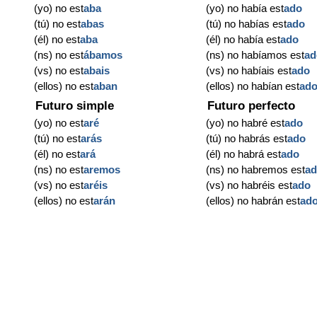
(yo) no est
aba
(yo) no había est
ado
(tú) no est
abas
(tú) no habías est
ado
(él) no est
aba
(él) no había est
ado
(ns) no est
ábamos
(ns) no habíamos est
ad
(vs) no est
abais
(vs) no habíais est
ado
(ellos) no est
aban
(ellos) no habían est
ad
Futuro simple
Futuro perfecto
(yo) no est
aré
(yo) no habré est
ado
(tú) no est
arás
(tú) no habrás est
ado
(él) no est
ará
(él) no habrá est
ado
(ns) no est
aremos
(ns) no habremos est
a
(vs) no est
aréis
(vs) no habréis est
ado
(ellos) no est
arán
(ellos) no habrán est
ad