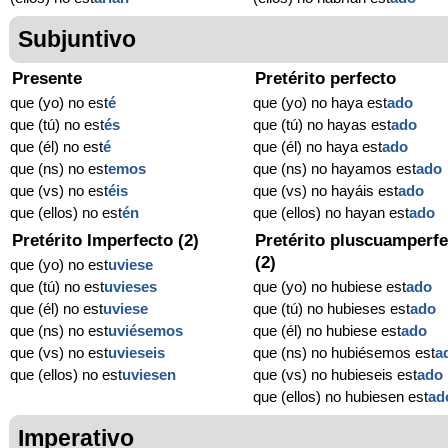
Subjuntivo
Presente
Pretérito perfecto
que (yo) no est
é
que (yo) no haya est
ado
que (tú) no est
és
que (tú) no hayas est
ado
que (él) no est
é
que (él) no haya est
ado
que (ns) no est
emos
que (ns) no hayamos est
ado
que (vs) no est
éis
que (vs) no hayáis est
ado
que (ellos) no est
én
que (ellos) no hayan est
ado
Pretérito Imperfecto (2)
Pretérito pluscuamperfe
(2)
que (yo) no est
uviese
que (tú) no est
uvieses
que (yo) no hubiese est
ado
que (él) no est
uviese
que (tú) no hubieses est
ado
que (ns) no est
uviésemos
que (él) no hubiese est
ado
que (vs) no est
uvieseis
que (ns) no hubiésemos est
a
que (ellos) no est
uviesen
que (vs) no hubieseis est
ado
que (ellos) no hubiesen est
ad
Imperativo