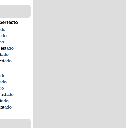
perfecto
ado
ado
do
 est
ado
t
ado
est
ado
ado
ado
do
 est
ado
t
ado
est
ado