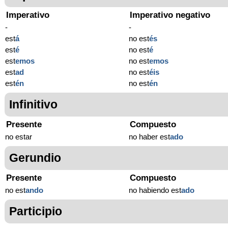
Imperativo
Imperativo negativo
-
-
est
á
no est
és
est
é
no est
é
est
emos
no est
emos
est
ad
no est
éis
est
én
no est
én
Infinitivo
Presente
Compuesto
no estar
no haber est
ado
Gerundio
Presente
Compuesto
no est
ando
no habiendo est
ado
Participio