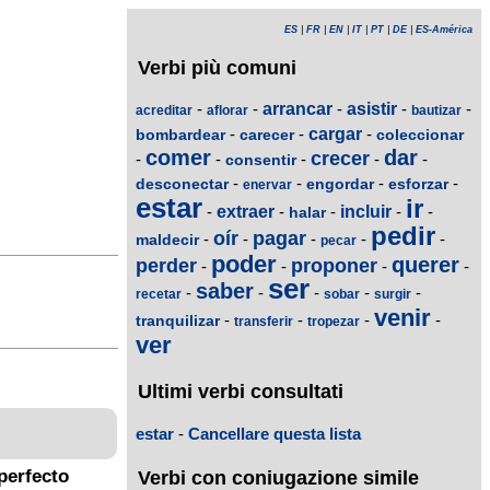
ES
|
FR
|
EN
|
IT
|
PT
|
DE
|
ES-América
Verbi più comuni
-
-
arrancar
-
asistir
-
-
acreditar
aflorar
bautizar
-
-
cargar
-
bombardear
carecer
coleccionar
comer
dar
crecer
-
-
-
-
-
consentir
-
-
-
-
desconectar
engordar
esforzar
enervar
estar
ir
-
extraer
-
-
incluir
-
-
halar
pedir
oír
pagar
-
-
-
-
-
maldecir
pecar
poder
querer
perder
proponer
-
-
-
-
ser
saber
-
-
-
-
-
recetar
sobar
surgir
venir
-
-
-
-
tranquilizar
transferir
tropezar
ver
Ultimi verbi consultati
estar
-
Cancellare questa lista
perfecto
Verbi con coniugazione simile