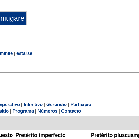
minile
|
estarse
mperativo
|
Infinitivo
|
Gerundio
|
Participio
sitio
|
Programa
|
Números
|
Contacto
uesto
Pretérito imperfecto
Pretérito pluscuam