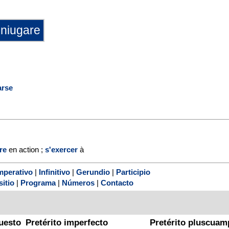
arse
re
en action ;
s'exercer
à
mperativo
|
Infinitivo
|
Gerundio
|
Participio
sitio
|
Programa
|
Números
|
Contacto
uesto
Pretérito imperfecto
Pretérito pluscuam