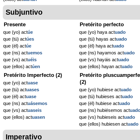
Subjuntivo
Presente
Pretérito perfecto
que (yo) act
úe
que (yo) haya act
uado
que (tú) act
úes
que (tú) hayas act
uado
que (él) act
úe
que (él) haya act
uado
que (ns) act
uemos
que (ns) hayamos act
uado
que (vs) act
uéis
que (vs) hayáis act
uado
que (ellos) act
úen
que (ellos) hayan act
uado
Pretérito Imperfecto (2)
Pretérito pluscuamperfe
(2)
que (yo) act
uase
que (tú) act
uases
que (yo) hubiese act
uado
que (él) act
uase
que (tú) hubieses act
uado
que (ns) act
uásemos
que (él) hubiese act
uado
que (vs) act
uaseis
que (ns) hubiésemos act
uad
que (ellos) act
uasen
que (vs) hubieseis act
uado
que (ellos) hubiesen act
uado
Imperativo