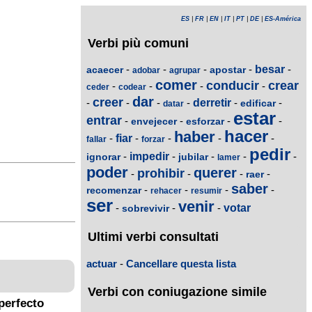
ES
|
FR
|
EN
|
IT
|
PT
|
DE
|
ES-América
Verbi più comuni
-
-
-
-
besar
-
acaecer
apostar
adobar
agrupar
comer
conducir
crear
-
-
-
-
ceder
codear
dar
creer
-
-
-
-
derretir
-
-
edificar
datar
estar
entrar
-
-
-
-
envejecer
esforzar
hacer
haber
-
fiar
-
-
-
-
fallar
forzar
pedir
-
impedir
-
-
-
-
ignorar
jubilar
lamer
poder
querer
prohibir
-
-
-
-
raer
saber
-
-
-
-
recomenzar
rehacer
resumir
ser
venir
-
-
-
votar
sobrevivir
Ultimi verbi consultati
actuar
-
Cancellare questa lista
Verbi con coniugazione simile
perfecto