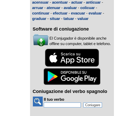
acensuar
-
acentuar
-
actuar
-
anticuar
-
arruar
-
atenuar
-
avaluar
-
colicuar
-
continuar
-
efectuar
-
evacuar
-
evaluar
-
graduar
-
situar
-
tatuar
-
valuar
Software di coniugazione
El Conjugador è disponibile anche
offline su computer, tablet e telefono.
Coniugazione del verbo spagnolo
Il tuo verbo