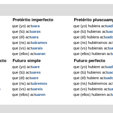
Pretérito imperfecto
Pretérito pluscuam
que (yo) act
uara
que (yo) hubiera act
uad
que (tú) act
uaras
que (tú) hubieras act
ua
que (él) act
uara
que (él) hubiera act
uad
que (ns) act
uáramos
que (ns) hubiéramos ac
que (vs) act
uarais
que (vs) hubierais act
u
que (ellos) act
uaran
que (ellos) hubieran act
cto
Futuro simple
Futuro perfecto
que (yo) act
uare
que (yo) hubiere act
uad
que (tú) act
uares
que (tú) hubieres act
ua
que (él) act
uare
que (él) hubiere act
uad
que (ns) act
uáremos
que (ns) hubiéremos ac
o
que (vs) act
uareis
que (vs) hubiereis act
u
que (ellos) act
uaren
que (ellos) hubieren act