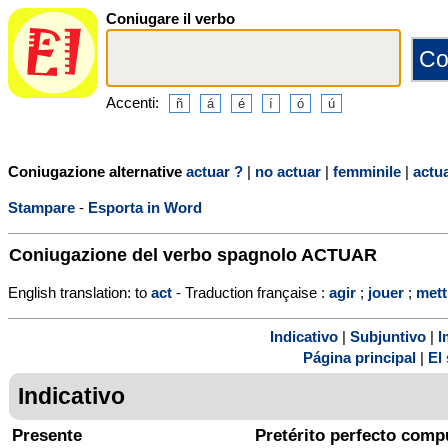
Coniugare il verbo
Accenti:
Coniugazione alternative
actuar ?
|
no actuar
|
femminile
|
actu
Stampare
-
Esporta in Word
Coniugazione del verbo spagnolo
ACTUAR
English translation: to
act
- Traduction française :
agir
;
jouer
;
mett
Indicativo
|
Subjuntivo
|
I
Página principal
|
El 
Indicativo
Presente
Pretérito perfecto comp