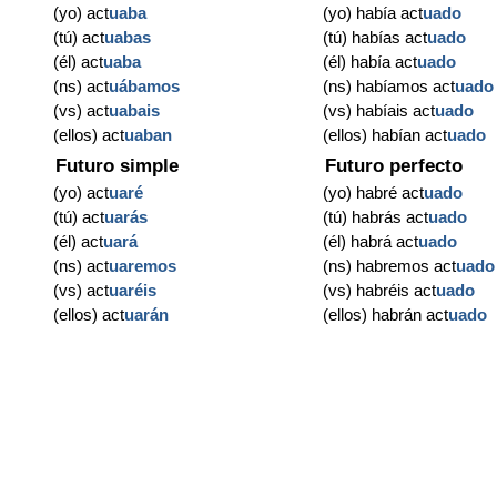
(yo) act
uaba
(yo) había act
uado
(tú) act
uabas
(tú) habías act
uado
(él) act
uaba
(él) había act
uado
(ns) act
uábamos
(ns) habíamos act
uado
(vs) act
uabais
(vs) habíais act
uado
(ellos) act
uaban
(ellos) habían act
uado
Futuro simple
Futuro perfecto
(yo) act
uaré
(yo) habré act
uado
(tú) act
uarás
(tú) habrás act
uado
(él) act
uará
(él) habrá act
uado
(ns) act
uaremos
(ns) habremos act
uado
(vs) act
uaréis
(vs) habréis act
uado
(ellos) act
uarán
(ellos) habrán act
uado