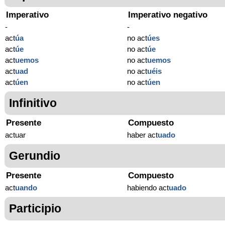
Imperativo
Imperativo negativo
-
-
act
úa
no act
úes
act
úe
no act
úe
act
uemos
no act
uemos
act
uad
no act
uéis
act
úen
no act
úen
Infinitivo
Presente
Compuesto
actuar
haber act
uado
Gerundio
Presente
Compuesto
act
uando
habiendo act
uado
Participio