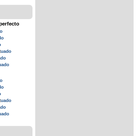
perfecto
o
do
o
t
uado
ado
uado
o
do
o
t
uado
ado
uado