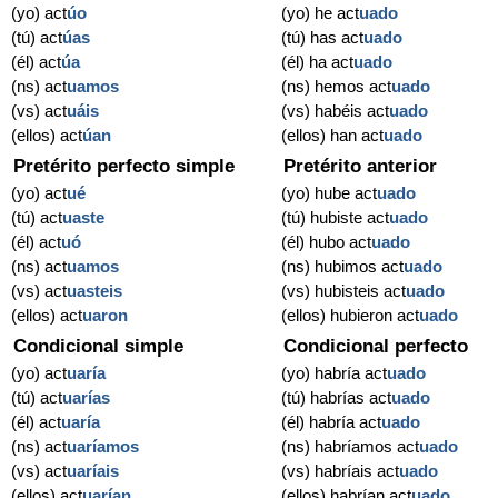
(yo) act
úo
(yo) he act
uado
(tú) act
úas
(tú) has act
uado
(él) act
úa
(él) ha act
uado
(ns) act
uamos
(ns) hemos act
uado
(vs) act
uáis
(vs) habéis act
uado
(ellos) act
úan
(ellos) han act
uado
Pretérito perfecto simple
Pretérito anterior
(yo) act
ué
(yo) hube act
uado
(tú) act
uaste
(tú) hubiste act
uado
(él) act
uó
(él) hubo act
uado
(ns) act
uamos
(ns) hubimos act
uado
(vs) act
uasteis
(vs) hubisteis act
uado
(ellos) act
uaron
(ellos) hubieron act
uado
Condicional simple
Condicional perfecto
(yo) act
uaría
(yo) habría act
uado
(tú) act
uarías
(tú) habrías act
uado
(él) act
uaría
(él) habría act
uado
(ns) act
uaríamos
(ns) habríamos act
uado
(vs) act
uaríais
(vs) habríais act
uado
(ellos) act
uarían
(ellos) habrían act
uado