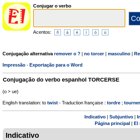
Conjugar o verbo
Acentos:
Conjugação alternativa
remover o ?
|
no torcer
|
masculino
|
Re
Impressão
-
Exportação para o Word
Conjugação do verbo espanhol
TORCERSE
(o > ue)
English translation: to
twist
- Traduction française :
tordre
;
tourne
Indicativo
|
Subjuntivo
|
I
Página principal
|
El 
Indicativo