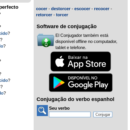
perfecto
cocer
-
destorcer
-
escocer
-
recocer
-
?
retorcer
-
torcer
Software de conjugação
?
cido
?
El Conjugador também está
o
?
disponível offline no computador,
do
?
tablet e telefone.
?
?
cido
?
o
?
do
?
Conjugação do verbo espanhol
Seu verbo