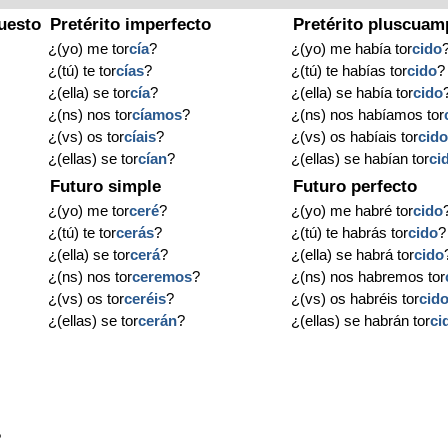
uesto
Pretérito imperfecto
Pretérito pluscuam
¿(yo) me tor
cía
?
¿(yo) me había tor
cido
¿(tú) te tor
cías
?
¿(tú) te habías tor
cido
?
¿(ella) se tor
cía
?
¿(ella) se había tor
cido
¿(ns) nos tor
cíamos
?
¿(ns) nos habíamos tor
¿(vs) os tor
cíais
?
¿(vs) os habíais tor
cid
¿(ellas) se tor
cían
?
¿(ellas) se habían tor
ci
Futuro simple
Futuro perfecto
¿(yo) me tor
ceré
?
¿(yo) me habré tor
cido
¿(tú) te tor
cerás
?
¿(tú) te habrás tor
cido
?
¿(ella) se tor
cerá
?
¿(ella) se habrá tor
cido
¿(ns) nos tor
ceremos
?
¿(ns) nos habremos tor
¿(vs) os tor
ceréis
?
¿(vs) os habréis tor
cid
¿(ellas) se tor
cerán
?
¿(ellas) se habrán tor
ci
?