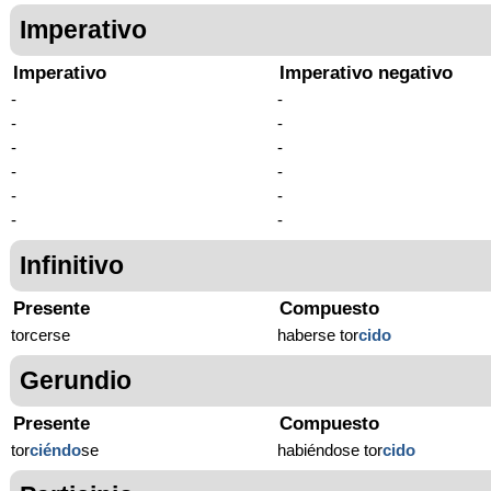
Imperativo
Imperativo
Imperativo negativo
-
-
-
-
-
-
-
-
-
-
-
-
Infinitivo
Presente
Compuesto
torcerse
haberse tor
cido
Gerundio
Presente
Compuesto
tor
ciéndo
se
habiéndose tor
cido