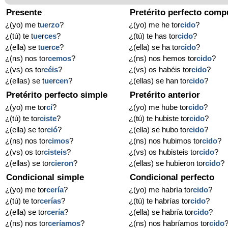
Presente
Pretérito perfecto comp
¿(yo) me t
ue
r
zo
?
¿(yo) me he tor
cido
?
¿(tú) te t
ue
r
ces
?
¿(tú) te has tor
cido
?
¿(ella) se t
ue
r
ce
?
¿(ella) se ha tor
cido
?
¿(ns) nos tor
cemos
?
¿(ns) nos hemos tor
cido
?
¿(vs) os tor
céis
?
¿(vs) os habéis tor
cido
?
¿(ellas) se t
ue
r
cen
?
¿(ellas) se han tor
cido
?
Pretérito perfecto simple
Pretérito anterior
¿(yo) me tor
cí
?
¿(yo) me hube tor
cido
?
¿(tú) te tor
ciste
?
¿(tú) te hubiste tor
cido
?
¿(ella) se tor
ció
?
¿(ella) se hubo tor
cido
?
¿(ns) nos tor
cimos
?
¿(ns) nos hubimos tor
cido
?
¿(vs) os tor
cisteis
?
¿(vs) os hubisteis tor
cido
?
¿(ellas) se tor
cieron
?
¿(ellas) se hubieron tor
cido
?
Condicional simple
Condicional perfecto
¿(yo) me tor
cería
?
¿(yo) me habría tor
cido
?
¿(tú) te tor
cerías
?
¿(tú) te habrías tor
cido
?
¿(ella) se tor
cería
?
¿(ella) se habría tor
cido
?
¿(ns) nos tor
ceríamos
?
¿(ns) nos habríamos tor
cido