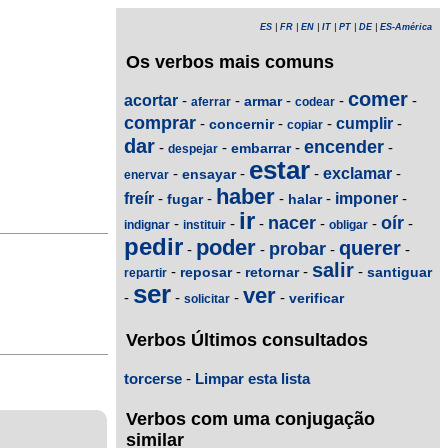
ES
|
FR
|
EN
|
IT
|
PT
|
DE
|
ES-América
Os verbos mais comuns
comer
acortar
-
-
-
-
-
armar
aferrar
codear
comprar
-
-
-
cumplir
-
concernir
copiar
dar
encender
-
-
-
-
embarrar
despejar
estar
-
-
-
exclamar
-
ensayar
enervar
haber
freír
-
-
-
-
imponer
-
fugar
halar
ir
nacer
oír
-
-
-
-
-
-
indignar
instituir
obligar
pedir
poder
querer
probar
-
-
-
-
salir
-
-
-
-
reposar
retornar
santiguar
repartir
ser
ver
-
-
-
-
verificar
solicitar
Verbos Últimos consultados
torcerse
-
Limpar esta lista
Verbos com uma conjugação
similar