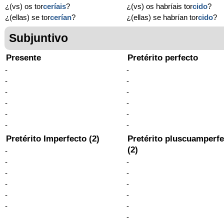
¿(vs) os tor
ceríais
?
¿(vs) os habríais tor
cido
?
¿(ellas) se tor
cerían
?
¿(ellas) se habrían tor
cido
?
Subjuntivo
Presente
Pretérito perfecto
-
-
-
-
-
-
-
-
-
-
-
-
Pretérito Imperfecto (2)
Pretérito pluscuamperfe
(2)
-
-
-
-
-
-
-
-
-
-
-
-