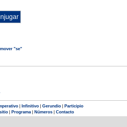
mover "se"
r
mperativo
|
Infinitivo
|
Gerundio
|
Participio
sitio
|
Programa
|
Números
|
Contacto