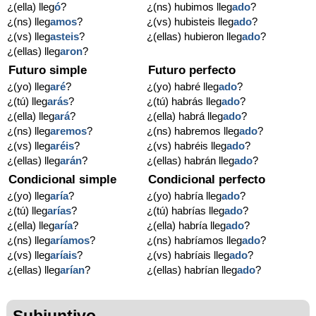
¿(ella) lleg
ó
?
¿(ns) hubimos lleg
ado
?
¿(ns) lleg
amos
?
¿(vs) hubisteis lleg
ado
?
¿(vs) lleg
asteis
?
¿(ellas) hubieron lleg
ado
?
¿(ellas) lleg
aron
?
Futuro simple
Futuro perfecto
¿(yo) lleg
aré
?
¿(yo) habré lleg
ado
?
¿(tú) lleg
arás
?
¿(tú) habrás lleg
ado
?
¿(ella) lleg
ará
?
¿(ella) habrá lleg
ado
?
¿(ns) lleg
aremos
?
¿(ns) habremos lleg
ado
?
¿(vs) lleg
aréis
?
¿(vs) habréis lleg
ado
?
¿(ellas) lleg
arán
?
¿(ellas) habrán lleg
ado
?
Condicional simple
Condicional perfecto
¿(yo) lleg
aría
?
¿(yo) habría lleg
ado
?
¿(tú) lleg
arías
?
¿(tú) habrías lleg
ado
?
¿(ella) lleg
aría
?
¿(ella) habría lleg
ado
?
¿(ns) lleg
aríamos
?
¿(ns) habríamos lleg
ado
?
¿(vs) lleg
aríais
?
¿(vs) habríais lleg
ado
?
¿(ellas) lleg
arían
?
¿(ellas) habrían lleg
ado
?
Subjuntivo