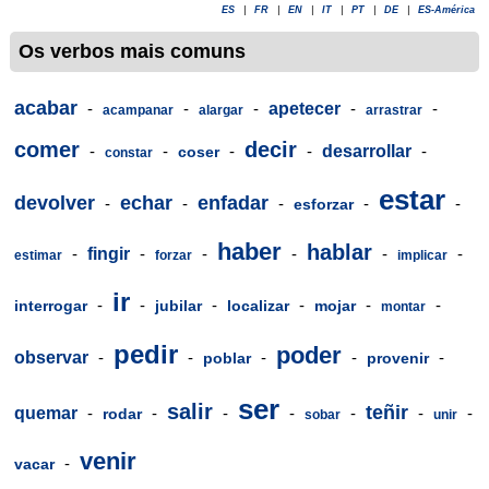
ES
|
FR
|
EN
|
IT
|
PT
|
DE
|
ES-América
Os verbos mais comuns
acabar
-
-
-
apetecer
-
-
acampanar
alargar
arrastrar
comer
decir
-
-
-
-
desarrollar
-
coser
constar
estar
devolver
echar
enfadar
-
-
-
-
-
esforzar
haber
hablar
-
fingir
-
-
-
-
-
estimar
forzar
implicar
ir
-
-
-
-
-
-
interrogar
jubilar
localizar
mojar
montar
pedir
poder
observar
-
-
-
-
-
poblar
provenir
ser
salir
teñir
quemar
-
-
-
-
-
-
-
rodar
sobar
unir
venir
-
vacar