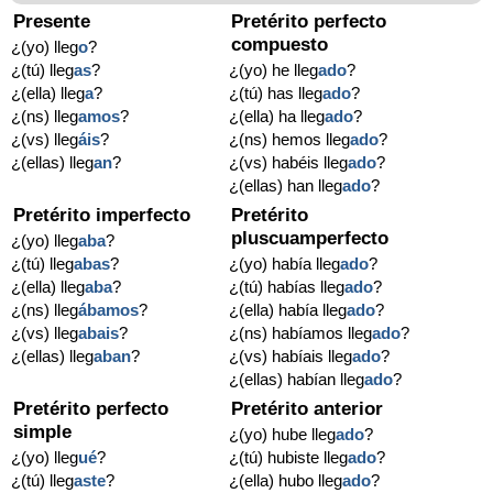
Presente
Pretérito perfecto
compuesto
¿(yo) lleg
o
?
¿(tú) lleg
as
?
¿(yo) he lleg
ado
?
¿(ella) lleg
a
?
¿(tú) has lleg
ado
?
¿(ns) lleg
amos
?
¿(ella) ha lleg
ado
?
¿(vs) lleg
áis
?
¿(ns) hemos lleg
ado
?
¿(ellas) lleg
an
?
¿(vs) habéis lleg
ado
?
¿(ellas) han lleg
ado
?
Pretérito imperfecto
Pretérito
pluscuamperfecto
¿(yo) lleg
aba
?
¿(tú) lleg
abas
?
¿(yo) había lleg
ado
?
¿(ella) lleg
aba
?
¿(tú) habías lleg
ado
?
¿(ns) lleg
ábamos
?
¿(ella) había lleg
ado
?
¿(vs) lleg
abais
?
¿(ns) habíamos lleg
ado
?
¿(ellas) lleg
aban
?
¿(vs) habíais lleg
ado
?
¿(ellas) habían lleg
ado
?
Pretérito perfecto
Pretérito anterior
simple
¿(yo) hube lleg
ado
?
¿(yo) lleg
ué
?
¿(tú) hubiste lleg
ado
?
¿(tú) lleg
aste
?
¿(ella) hubo lleg
ado
?