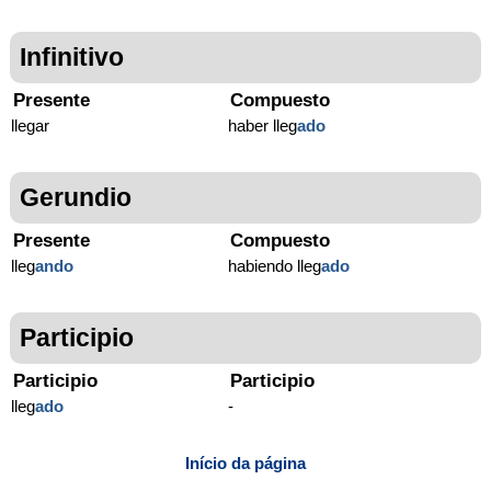
Infinitivo
Presente
Compuesto
llegar
haber lleg
ado
Gerundio
Presente
Compuesto
lleg
ando
habiendo lleg
ado
Participio
Participio
Participio
lleg
ado
-
Início da página