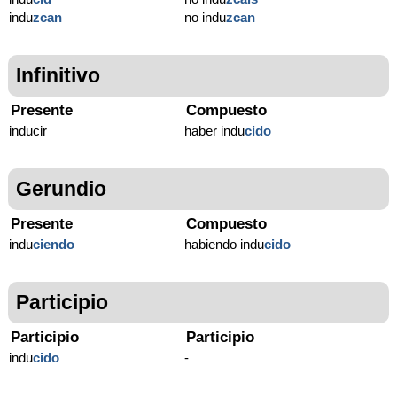
indu
zcan
no indu
zcan
Infinitivo
Presente
Compuesto
inducir
haber indu
cido
Gerundio
Presente
Compuesto
indu
ciendo
habiendo indu
cido
Participio
Participio
Participio
indu
cido
-