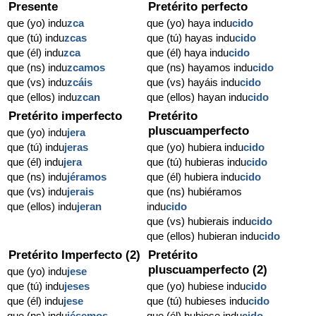
Presente
Pretérito perfecto
que (yo) indu
zca
que (yo) haya indu
cido
que (tú) indu
zcas
que (tú) hayas indu
cido
que (él) indu
zca
que (él) haya indu
cido
que (ns) indu
zcamos
que (ns) hayamos indu
cido
que (vs) indu
zcáis
que (vs) hayáis indu
cido
que (ellos) indu
zcan
que (ellos) hayan indu
cido
Pretérito imperfecto
Pretérito
pluscuamperfecto
que (yo) indu
jera
que (tú) indu
jeras
que (yo) hubiera indu
cido
que (él) indu
jera
que (tú) hubieras indu
cido
que (ns) indu
jéramos
que (él) hubiera indu
cido
que (vs) indu
jerais
que (ns) hubiéramos
que (ellos) indu
jeran
indu
cido
que (vs) hubierais indu
cido
que (ellos) hubieran indu
cido
Pretérito Imperfecto (2)
Pretérito
pluscuamperfecto (2)
que (yo) indu
jese
que (tú) indu
jeses
que (yo) hubiese indu
cido
que (él) indu
jese
que (tú) hubieses indu
cido
que (ns) indu
jésemos
que (él) hubiese indu
cido