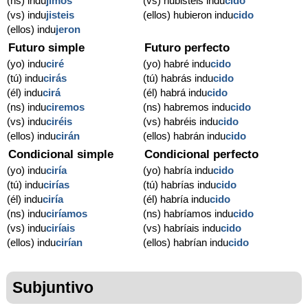
(ns) indu
jimos
(vs) hubisteis indu
cido
(vs) indu
jisteis
(ellos) hubieron indu
cido
(ellos) indu
jeron
Futuro simple
Futuro perfecto
(yo) indu
ciré
(yo) habré indu
cido
(tú) indu
cirás
(tú) habrás indu
cido
(él) indu
cirá
(él) habrá indu
cido
(ns) indu
ciremos
(ns) habremos indu
cido
(vs) indu
ciréis
(vs) habréis indu
cido
(ellos) indu
cirán
(ellos) habrán indu
cido
Condicional simple
Condicional perfecto
(yo) indu
ciría
(yo) habría indu
cido
(tú) indu
cirías
(tú) habrías indu
cido
(él) indu
ciría
(él) habría indu
cido
(ns) indu
ciríamos
(ns) habríamos indu
cido
(vs) indu
ciríais
(vs) habríais indu
cido
(ellos) indu
cirían
(ellos) habrían indu
cido
Subjuntivo