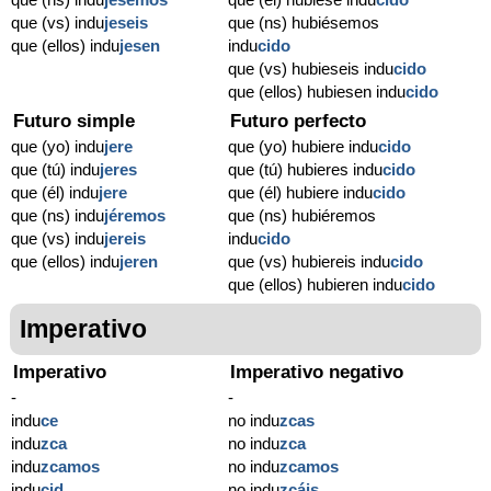
que (vs) indu
jeseis
que (ns) hubiésemos
que (ellos) indu
jesen
indu
cido
que (vs) hubieseis indu
cido
que (ellos) hubiesen indu
cido
Futuro simple
Futuro perfecto
que (yo) indu
jere
que (yo) hubiere indu
cido
que (tú) indu
jeres
que (tú) hubieres indu
cido
que (él) indu
jere
que (él) hubiere indu
cido
que (ns) indu
jéremos
que (ns) hubiéremos
que (vs) indu
jereis
indu
cido
que (ellos) indu
jeren
que (vs) hubiereis indu
cido
que (ellos) hubieren indu
cido
Imperativo
Imperativo
Imperativo negativo
-
-
indu
ce
no indu
zcas
indu
zca
no indu
zca
indu
zcamos
no indu
zcamos
indu
cid
no indu
zcáis