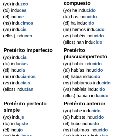
compuesto
(yo) indu
zco
(tú) indu
ces
(yo) he indu
cido
(él) indu
ce
(tú) has indu
cido
(ns) indu
cimos
(él) ha indu
cido
(vs) indu
cís
(ns) hemos indu
cido
(ellos) indu
cen
(vs) habéis indu
cido
(ellos) han indu
cido
Pretérito imperfecto
Pretérito
pluscuamperfecto
(yo) indu
cía
(tú) indu
cías
(yo) había indu
cido
(él) indu
cía
(tú) habías indu
cido
(ns) indu
cíamos
(él) había indu
cido
(vs) indu
cíais
(ns) habíamos indu
cido
(ellos) indu
cían
(vs) habíais indu
cido
(ellos) habían indu
cido
Pretérito perfecto
Pretérito anterior
simple
(yo) hube indu
cido
(yo) indu
je
(tú) hubiste indu
cido
(tú) indu
jiste
(él) hubo indu
cido
(él) indu
jo
(ns) hubimos indu
cido