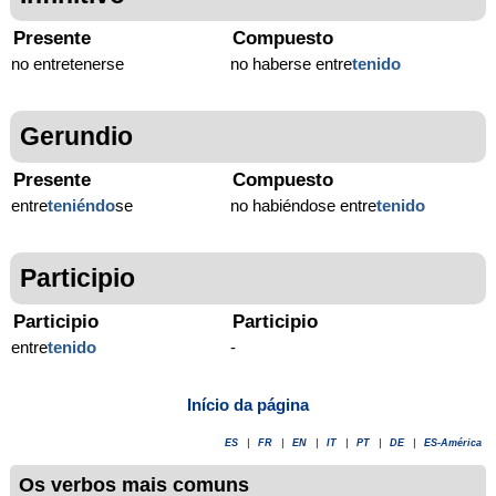
Presente
Compuesto
no entretenerse
no haberse entre
tenido
Gerundio
Presente
Compuesto
entre
teniéndo
se
no habiéndose entre
tenido
Participio
Participio
Participio
entre
tenido
-
Início da página
ES
|
FR
|
EN
|
IT
|
PT
|
DE
|
ES-América
Os verbos mais comuns