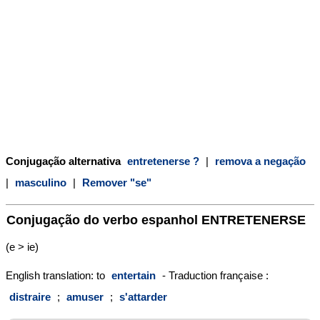
Conjugação alternativa
entretenerse ?
|
remova a negação
|
masculino
|
Remover "se"
Conjugação do verbo espanhol
ENTRETENERSE
(e > ie)
English translation: to
entertain
- Traduction française :
distraire
;
amuser
;
s'attarder