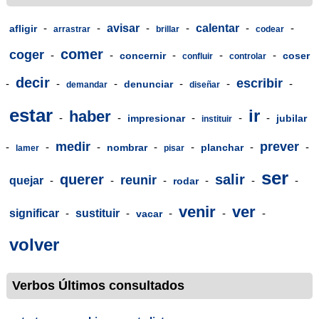
-
-
avisar
-
-
calentar
-
-
afligir
arrastrar
brillar
codear
comer
coger
-
-
-
-
-
concernir
coser
confluir
controlar
decir
escribir
-
-
-
-
-
-
denunciar
demandar
diseñar
estar
ir
haber
-
-
-
-
-
impresionar
jubilar
instituir
medir
prever
-
-
-
-
-
-
-
nombrar
planchar
lamer
pisar
ser
querer
salir
reunir
quejar
-
-
-
-
-
-
rodar
venir
ver
significar
-
sustituir
-
-
-
-
vacar
volver
Verbos Últimos consultados