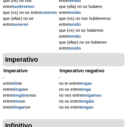
que (ns) no nos
entre
tenido
entre
tuviéremos
que (ella) no se hubiere
que (vs) no os entre
tuviereis
entre
tenido
que (ellas) no se
que (ns) no nos hubiéremos
entre
tuvieren
entre
tenido
que (vs) no os hubiereis
entre
tenido
que (ellas) no se hubieren
entre
tenido
Imperativo
Imperativo
Imperativo negativo
-
-
entre
tén
te
no te entre
tengas
entre
ténga
se
no se entre
tenga
entre
tengámo
nos
no nos entre
tengamos
entre
tene
os
no os entre
tengáis
entre
téngan
se
no se entre
tengan
Infinitivo