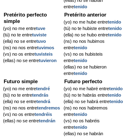
(ellas) no se habían
entre
tenido
Pretérito perfecto
Pretérito anterior
simple
(yo) no me hube entre
tenido
(yo) no me entre
tuve
(tú) no te hubiste entre
tenido
(tú) no te entre
tuviste
(ella) no se hubo entre
tenido
(ella) no se entre
tuvo
(ns) no nos hubimos
(ns) no nos entre
tuvimos
entre
tenido
(vs) no os entre
tuvisteis
(vs) no os hubisteis
(ellas) no se entre
tuvieron
entre
tenido
(ellas) no se hubieron
entre
tenido
Futuro simple
Futuro perfecto
(yo) no me entre
tendré
(yo) no me habré entre
tenido
(tú) no te entre
tendrás
(tú) no te habrás entre
tenido
(ella) no se entre
tendrá
(ella) no se habrá entre
tenido
(ns) no nos entre
tendremos
(ns) no nos habremos
(vs) no os entre
tendréis
entre
tenido
(ellas) no se entre
tendrán
(vs) no os habréis
entre
tenido
(ellas) no se habrán