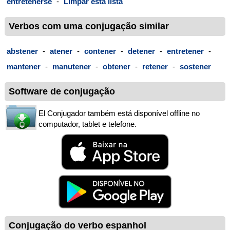
entretenerse
-
Limpar esta lista
Verbos com uma conjugação similar
abstener
-
atener
-
contener
-
detener
-
entretener
-
mantener
-
manutener
-
obtener
-
retener
-
sostener
Software de conjugação
El Conjugador também está disponível offline no
computador, tablet e telefone.
Conjugação do verbo espanhol