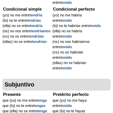
entre
tenido
Condicional simple
Condicional perfecto
(yo) no me entre
tendría
(yo) no me habría
(tú) no te entre
tendrías
entre
tenido
(ella) no se entre
tendría
(tú) no te habrías entre
tenido
(ns) no nos entre
tendríamos
(ella) no se habría
(vs) no os entre
tendríais
entre
tenido
(ellas) no se entre
tendrían
(ns) no nos habríamos
entre
tenido
(vs) no os habríais
entre
tenido
(ellas) no se habrían
entre
tenido
Subjuntivo
Presente
Pretérito perfecto
que (yo) no me entre
tenga
que (yo) no me haya
que (tú) no te entre
tengas
entre
tenido
que (ella) no se entre
tenga
que (tú) no te hayas