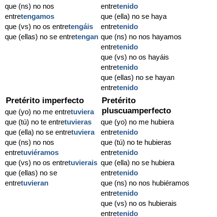
que (ns) no nos
entre
tenido
entre
tengamos
que (ella) no se haya
que (vs) no os entre
tengáis
entre
tenido
que (ellas) no se entre
tengan
que (ns) no nos hayamos
entre
tenido
que (vs) no os hayáis
entre
tenido
que (ellas) no se hayan
entre
tenido
Pretérito imperfecto
Pretérito
pluscuamperfecto
que (yo) no me entre
tuviera
que (tú) no te entre
tuvieras
que (yo) no me hubiera
que (ella) no se entre
tuviera
entre
tenido
que (ns) no nos
que (tú) no te hubieras
entre
tuviéramos
entre
tenido
que (vs) no os entre
tuvierais
que (ella) no se hubiera
que (ellas) no se
entre
tenido
entre
tuvieran
que (ns) no nos hubiéramos
entre
tenido
que (vs) no os hubierais
entre
tenido