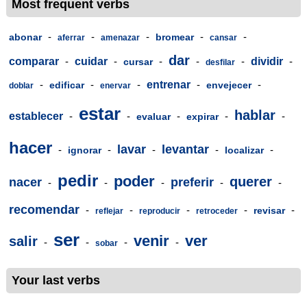
Most frequent verbs
-
-
-
-
-
abonar
bromear
aferrar
amenazar
cansar
dar
comparar
-
cuidar
-
-
-
-
dividir
-
cursar
desfilar
-
-
-
entrenar
-
-
edificar
envejecer
doblar
enervar
estar
hablar
establecer
-
-
-
-
-
evaluar
expirar
hacer
lavar
levantar
-
-
-
-
-
ignorar
localizar
pedir
poder
querer
nacer
preferir
-
-
-
-
-
recomendar
-
-
-
-
-
revisar
reflejar
reproducir
retroceder
ser
venir
ver
salir
-
-
-
-
sobar
Your last verbs