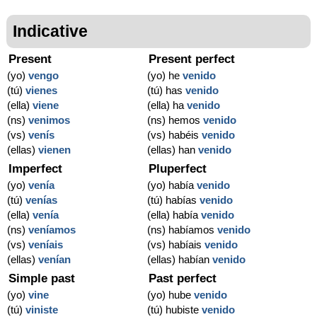
Indicative
Present
Present perfect
(yo)
vengo
(yo) he
venido
(tú)
vienes
(tú) has
venido
(ella)
viene
(ella) ha
venido
(ns)
venimos
(ns) hemos
venido
(vs)
venís
(vs) habéis
venido
(ellas)
vienen
(ellas) han
venido
Imperfect
Pluperfect
(yo)
venía
(yo) había
venido
(tú)
venías
(tú) habías
venido
(ella)
venía
(ella) había
venido
(ns)
veníamos
(ns) habíamos
venido
(vs)
veníais
(vs) habíais
venido
(ellas)
venían
(ellas) habían
venido
Simple past
Past perfect
(yo)
vine
(yo) hube
venido
(tú)
viniste
(tú) hubiste
venido