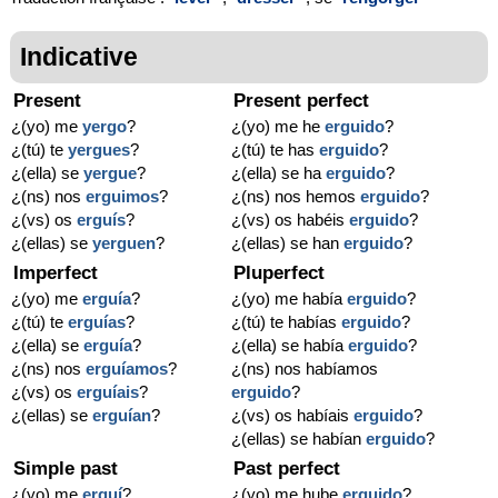
Indicative
Present
Present perfect
¿(yo) me
yergo
?
¿(yo) me he
erguido
?
¿(tú) te
yergues
?
¿(tú) te has
erguido
?
¿(ella) se
yergue
?
¿(ella) se ha
erguido
?
¿(ns) nos
erguimos
?
¿(ns) nos hemos
erguido
?
¿(vs) os
erguís
?
¿(vs) os habéis
erguido
?
¿(ellas) se
yerguen
?
¿(ellas) se han
erguido
?
Imperfect
Pluperfect
¿(yo) me
erguía
?
¿(yo) me había
erguido
?
¿(tú) te
erguías
?
¿(tú) te habías
erguido
?
¿(ella) se
erguía
?
¿(ella) se había
erguido
?
¿(ns) nos
erguíamos
?
¿(ns) nos habíamos
¿(vs) os
erguíais
?
erguido
?
¿(ellas) se
erguían
?
¿(vs) os habíais
erguido
?
¿(ellas) se habían
erguido
?
Simple past
Past perfect
¿(yo) me
erguí
?
¿(yo) me hube
erguido
?