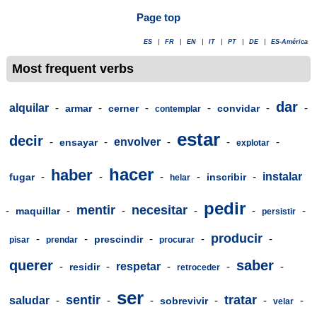
Page top
ES
|
FR
|
EN
|
IT
|
PT
|
DE
|
ES-América
Most frequent verbs
dar
alquilar
-
-
-
-
-
-
armar
cerner
convidar
contemplar
estar
decir
-
-
envolver
-
-
-
ensayar
explotar
hacer
haber
-
-
-
-
-
instalar
fugar
inscribir
helar
pedir
mentir
necesitar
-
-
-
-
-
-
maquillar
persistir
producir
-
-
-
-
-
prescindir
pisar
prendar
procurar
querer
saber
-
-
respetar
-
-
-
residir
retroceder
ser
sentir
tratar
saludar
-
-
-
-
-
-
sobrevivir
velar