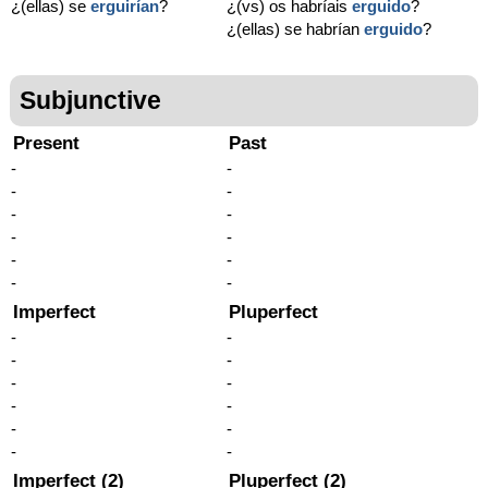
¿(ellas) se
erguirían
?
¿(vs) os habríais
erguido
?
¿(ellas) se habrían
erguido
?
Subjunctive
Present
Past
-
-
-
-
-
-
-
-
-
-
-
-
Imperfect
Pluperfect
-
-
-
-
-
-
-
-
-
-
-
-
Imperfect (2)
Pluperfect (2)