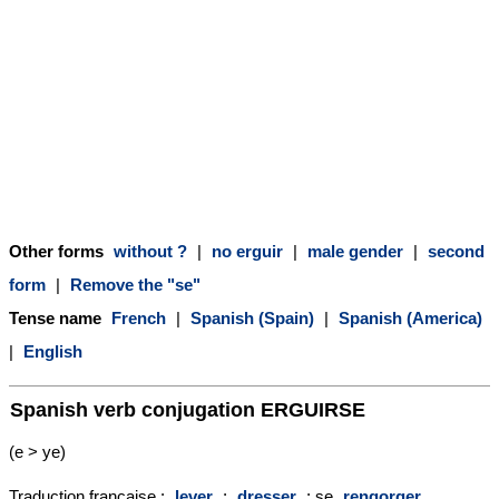
Other forms
without ?
|
no erguir
|
male gender
|
second
form
|
Remove the "se"
Tense name
French
|
Spanish (Spain)
|
Spanish (America)
|
English
Spanish verb conjugation
ERGUIRSE
(e > ye)
Traduction française :
lever
;
dresser
; se
rengorger