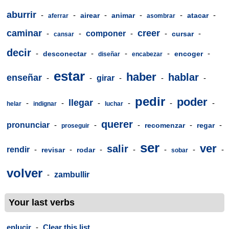
aburrir
-
-
-
-
-
-
airear
animar
atacar
aferrar
asombrar
caminar
creer
-
-
componer
-
-
-
cursar
cansar
decir
-
-
-
-
-
desconectar
encoger
diseñar
encabezar
estar
haber
hablar
enseñar
-
-
girar
-
-
-
pedir
poder
llegar
-
-
-
-
-
-
helar
indignar
luchar
querer
pronunciar
-
-
-
-
-
recomenzar
regar
proseguir
ser
ver
salir
rendir
-
-
-
-
-
-
-
revisar
rodar
sobar
volver
-
zambullir
Your last verbs
enlucir
-
Clear this list