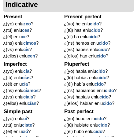
Indicative
Present
Present perfect
¿(yo) enlu
zco
?
¿(yo) he enlu
cido
?
¿(tú) enlu
ces
?
¿(tú) has enlu
cido
?
¿(él) enlu
ce
?
¿(él) ha enlu
cido
?
¿(ns) enlu
cimos
?
¿(ns) hemos enlu
cido
?
¿(vs) enlu
cís
?
¿(vs) habéis enlu
cido
?
¿(ellos) enlu
cen
?
¿(ellos) han enlu
cido
?
Imperfect
Pluperfect
¿(yo) enlu
cía
?
¿(yo) había enlu
cido
?
¿(tú) enlu
cías
?
¿(tú) habías enlu
cido
?
¿(él) enlu
cía
?
¿(él) había enlu
cido
?
¿(ns) enlu
cíamos
?
¿(ns) habíamos enlu
cido
?
¿(vs) enlu
cíais
?
¿(vs) habíais enlu
cido
?
¿(ellos) enlu
cían
?
¿(ellos) habían enlu
cido
?
Simple past
Past perfect
¿(yo) enlu
cí
?
¿(yo) hube enlu
cido
?
¿(tú) enlu
ciste
?
¿(tú) hubiste enlu
cido
?
¿(él) enlu
ció
?
¿(él) hubo enlu
cido
?