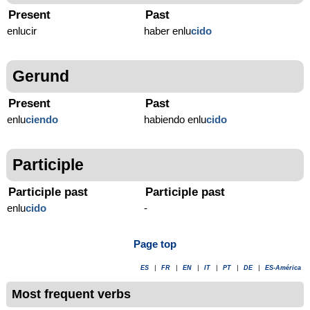
Present
Past
enlucir
haber enlu
cido
Gerund
Present
Past
enlu
ciendo
habiendo enlu
cido
Participle
Participle past
Participle past
enlu
cido
-
Page top
ES
|
FR
|
EN
|
IT
|
PT
|
DE
|
ES-América
Most frequent verbs