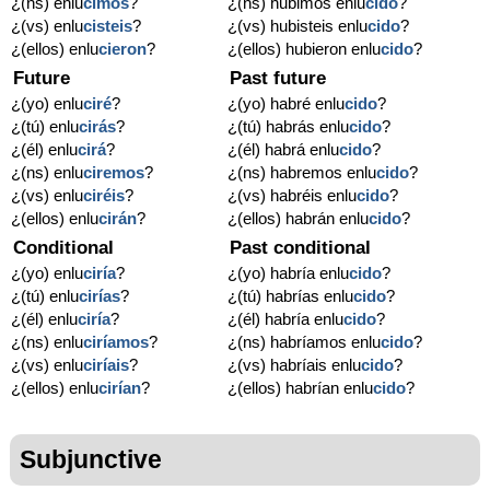
¿(ns) enlu
cimos
?
¿(ns) hubimos enlu
cido
?
¿(vs) enlu
cisteis
?
¿(vs) hubisteis enlu
cido
?
¿(ellos) enlu
cieron
?
¿(ellos) hubieron enlu
cido
?
Future
Past future
¿(yo) enlu
ciré
?
¿(yo) habré enlu
cido
?
¿(tú) enlu
cirás
?
¿(tú) habrás enlu
cido
?
¿(él) enlu
cirá
?
¿(él) habrá enlu
cido
?
¿(ns) enlu
ciremos
?
¿(ns) habremos enlu
cido
?
¿(vs) enlu
ciréis
?
¿(vs) habréis enlu
cido
?
¿(ellos) enlu
cirán
?
¿(ellos) habrán enlu
cido
?
Conditional
Past conditional
¿(yo) enlu
ciría
?
¿(yo) habría enlu
cido
?
¿(tú) enlu
cirías
?
¿(tú) habrías enlu
cido
?
¿(él) enlu
ciría
?
¿(él) habría enlu
cido
?
¿(ns) enlu
ciríamos
?
¿(ns) habríamos enlu
cido
?
¿(vs) enlu
ciríais
?
¿(vs) habríais enlu
cido
?
¿(ellos) enlu
cirían
?
¿(ellos) habrían enlu
cido
?
Subjunctive