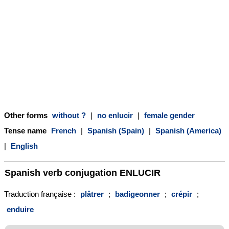
Other forms
without ?
|
no enlucir
|
female gender
Tense name
French
|
Spanish (Spain)
|
Spanish (America)
|
English
Spanish verb conjugation
ENLUCIR
Traduction française :
plâtrer
;
badigeonner
;
crépir
;
enduire