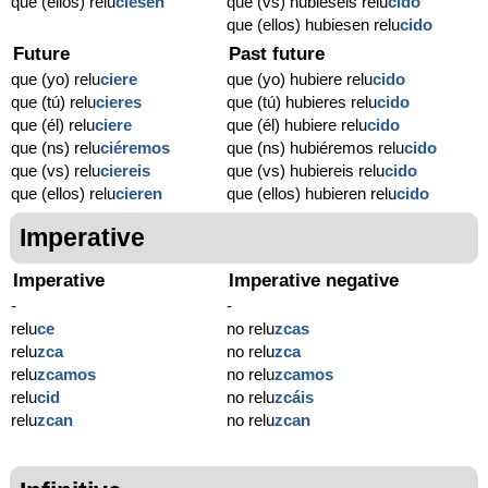
que (ellos) relu
ciesen
que (vs) hubieseis relu
cido
que (ellos) hubiesen relu
cido
Future
Past future
que (yo) relu
ciere
que (yo) hubiere relu
cido
que (tú) relu
cieres
que (tú) hubieres relu
cido
que (él) relu
ciere
que (él) hubiere relu
cido
que (ns) relu
ciéremos
que (ns) hubiéremos relu
cido
que (vs) relu
ciereis
que (vs) hubiereis relu
cido
que (ellos) relu
cieren
que (ellos) hubieren relu
cido
Imperative
Imperative
Imperative negative
-
-
relu
ce
no relu
zcas
relu
zca
no relu
zca
relu
zcamos
no relu
zcamos
relu
cid
no relu
zcáis
relu
zcan
no relu
zcan