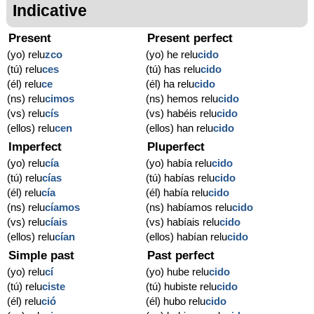
Indicative
Present
Present perfect
(yo) relu
zco
(yo) he relu
cido
(tú) relu
ces
(tú) has relu
cido
(él) relu
ce
(él) ha relu
cido
(ns) relu
cimos
(ns) hemos relu
cido
(vs) relu
cís
(vs) habéis relu
cido
(ellos) relu
cen
(ellos) han relu
cido
Imperfect
Pluperfect
(yo) relu
cía
(yo) había relu
cido
(tú) relu
cías
(tú) habías relu
cido
(él) relu
cía
(él) había relu
cido
(ns) relu
cíamos
(ns) habíamos relu
cido
(vs) relu
cíais
(vs) habíais relu
cido
(ellos) relu
cían
(ellos) habían relu
cido
Simple past
Past perfect
(yo) relu
cí
(yo) hube relu
cido
(tú) relu
ciste
(tú) hubiste relu
cido
(él) relu
ció
(él) hubo relu
cido