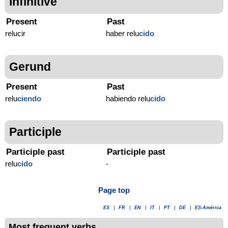
Infinitive
Present
Past
relucir
haber relu
cido
Gerund
Present
Past
relu
ciendo
habiendo relu
cido
Participle
Participle past
Participle past
relu
cido
-
Page top
ES
|
FR
|
EN
|
IT
|
PT
|
DE
|
ES-América
Most frequent verbs