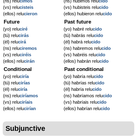
(ns) relu
cimos
(ns) hubimos relu
cido
(vs) relu
cisteis
(vs) hubisteis relu
cido
(ellos) relu
cieron
(ellos) hubieron relu
cido
Future
Past future
(yo) relu
ciré
(yo) habré relu
cido
(tú) relu
cirás
(tú) habrás relu
cido
(él) relu
cirá
(él) habrá relu
cido
(ns) relu
ciremos
(ns) habremos relu
cido
(vs) relu
ciréis
(vs) habréis relu
cido
(ellos) relu
cirán
(ellos) habrán relu
cido
Conditional
Past conditional
(yo) relu
ciría
(yo) habría relu
cido
(tú) relu
cirías
(tú) habrías relu
cido
(él) relu
ciría
(él) habría relu
cido
(ns) relu
ciríamos
(ns) habríamos relu
cido
(vs) relu
ciríais
(vs) habríais relu
cido
(ellos) relu
cirían
(ellos) habrían relu
cido
Subjunctive