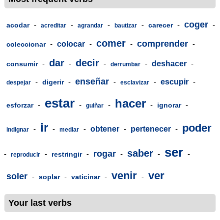
coger
-
-
-
-
-
-
acodar
carecer
acreditar
agrandar
bautizar
comer
comprender
-
colocar
-
-
-
coleccionar
dar
decir
-
-
-
-
deshacer
-
consumir
derrumbar
enseñar
-
-
-
-
escupir
-
digerir
despejar
esclavizar
estar
hacer
-
-
-
-
-
esforzar
ignorar
guiñar
ir
poder
-
-
-
obtener
-
pertenecer
-
indignar
mediar
ser
saber
rogar
-
-
-
-
-
-
restringir
reproducir
venir
ver
soler
-
-
-
-
soplar
vaticinar
Your last verbs