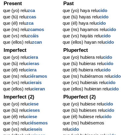
Present
Past
que (yo) relu
zca
que (yo) haya relu
cido
que (tú) relu
zcas
que (tú) hayas relu
cido
que (él) relu
zca
que (él) haya relu
cido
que (ns) relu
zcamos
que (ns) hayamos relu
cido
que (vs) relu
zcáis
que (vs) hayáis relu
cido
que (ellos) relu
zcan
que (ellos) hayan relu
cido
Imperfect
Pluperfect
que (yo) relu
ciera
que (yo) hubiera relu
cido
que (tú) relu
cieras
que (tú) hubieras relu
cido
que (él) relu
ciera
que (él) hubiera relu
cido
que (ns) relu
ciéramos
que (ns) hubiéramos relu
cido
que (vs) relu
cierais
que (vs) hubierais relu
cido
que (ellos) relu
cieran
que (ellos) hubieran relu
cido
Imperfect (2)
Pluperfect (2)
que (yo) relu
ciese
que (yo) hubiese relu
cido
que (tú) relu
cieses
que (tú) hubieses relu
cido
que (él) relu
ciese
que (él) hubiese relu
cido
que (ns) relu
ciésemos
que (ns) hubiésemos
que (vs) relu
cieseis
relu
cido