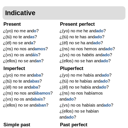
Indicative
Present
Present perfect
¿(yo) no me and
o
?
¿(yo) no me he and
ado
?
¿(tú) no te and
as
?
¿(tú) no te has and
ado
?
¿(él) no se and
a
?
¿(él) no se ha and
ado
?
¿(ns) no nos and
amos
?
¿(ns) no nos hemos and
ado
?
¿(vs) no os and
áis
?
¿(vs) no os habéis and
ado
?
¿(ellos) no se and
an
?
¿(ellos) no se han and
ado
?
Imperfect
Pluperfect
¿(yo) no me and
aba
?
¿(yo) no me había and
ado
?
¿(tú) no te and
abas
?
¿(tú) no te habías and
ado
?
¿(él) no se and
aba
?
¿(él) no se había and
ado
?
¿(ns) no nos and
ábamos
?
¿(ns) no nos habíamos
¿(vs) no os and
abais
?
and
ado
?
¿(ellos) no se and
aban
?
¿(vs) no os habíais and
ado
?
¿(ellos) no se habían
and
ado
?
Simple past
Past perfect