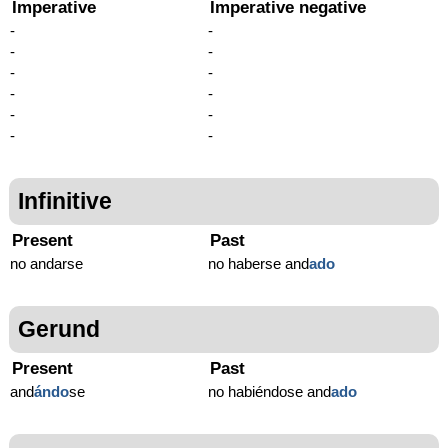
Imperative
Imperative negative
-
-
-
-
-
-
-
-
-
-
-
-
Infinitive
Present
Past
no andarse
no haberse and
ado
Gerund
Present
Past
and
ándo
se
no habiéndose and
ado