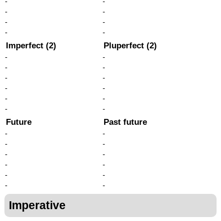
-
-
-
-
-
-
-
-
Imperfect (2)
Pluperfect (2)
-
-
-
-
-
-
-
-
-
-
-
-
Future
Past future
-
-
-
-
-
-
-
-
-
-
-
-
Imperative