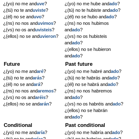
¿(yo) no me and
uve
?
¿(yo) no me hube and
ado
?
¿(tú) no te and
uviste
?
¿(tú) no te hubiste and
ado
?
¿(él) no se and
uvo
?
¿(él) no se hubo and
ado
?
¿(ns) no nos and
uvimos
?
¿(ns) no nos hubimos
¿(vs) no os and
uvisteis
?
and
ado
?
¿(ellos) no se and
uvieron
?
¿(vs) no os hubisteis
and
ado
?
¿(ellos) no se hubieron
and
ado
?
Future
Past future
¿(yo) no me and
aré
?
¿(yo) no me habré and
ado
?
¿(tú) no te and
arás
?
¿(tú) no te habrás and
ado
?
¿(él) no se and
ará
?
¿(él) no se habrá and
ado
?
¿(ns) no nos and
aremos
?
¿(ns) no nos habremos
¿(vs) no os and
aréis
?
and
ado
?
¿(ellos) no se and
arán
?
¿(vs) no os habréis and
ado
?
¿(ellos) no se habrán
and
ado
?
Conditional
Past conditional
¿(yo) no me and
aría
?
¿(yo) no me habría and
ado
?
¿(tú) no te and
arías
?
¿(tú) no te habrías and
ado
?