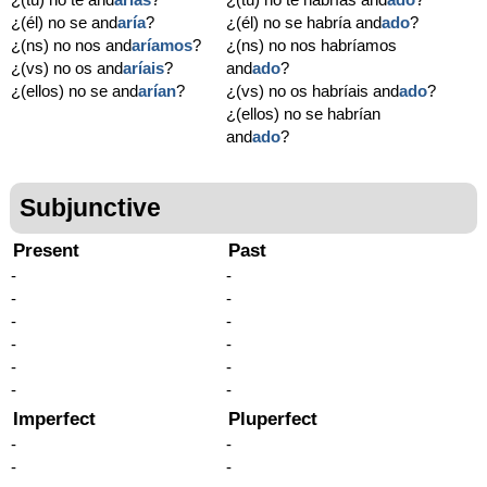
¿(él) no se and
aría
?
¿(él) no se habría and
ado
?
¿(ns) no nos and
aríamos
?
¿(ns) no nos habríamos
¿(vs) no os and
aríais
?
and
ado
?
¿(ellos) no se and
arían
?
¿(vs) no os habríais and
ado
?
¿(ellos) no se habrían
and
ado
?
Subjunctive
Present
Past
-
-
-
-
-
-
-
-
-
-
-
-
Imperfect
Pluperfect
-
-
-
-