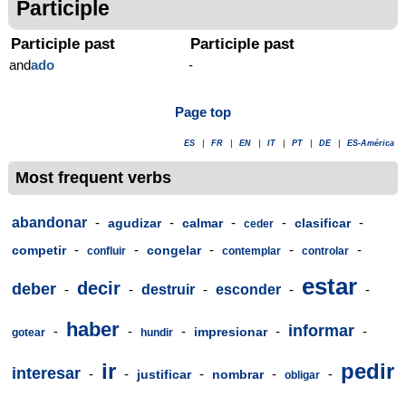
Participle
Participle past
Participle past
and
ado
-
Page top
ES
|
FR
|
EN
|
IT
|
PT
|
DE
|
ES-América
Most frequent verbs
abandonar
-
-
-
-
-
agudizar
calmar
clasificar
ceder
-
-
-
-
-
competir
congelar
confluir
contemplar
controlar
estar
decir
deber
-
-
destruir
-
esconder
-
-
haber
informar
-
-
-
-
-
impresionar
gotear
hundir
ir
pedir
interesar
-
-
-
-
-
justificar
nombrar
obligar