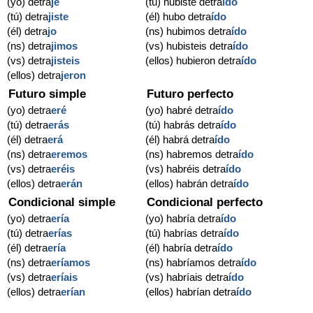
(yo) detra
je
(tú) hubiste detra
ído
(tú) detra
jiste
(él) hubo detra
ído
(él) detra
jo
(ns) hubimos detra
ído
(ns) detra
jimos
(vs) hubisteis detra
ído
(vs) detra
jisteis
(ellos) hubieron detra
ído
(ellos) detra
jeron
Futuro simple
Futuro perfecto
(yo) detra
eré
(yo) habré detra
ído
(tú) detra
erás
(tú) habrás detra
ído
(él) detra
erá
(él) habrá detra
ído
(ns) detra
eremos
(ns) habremos detra
ído
(vs) detra
eréis
(vs) habréis detra
ído
(ellos) detra
erán
(ellos) habrán detra
ído
Condicional simple
Condicional perfecto
(yo) detra
ería
(yo) habría detra
ído
(tú) detra
erías
(tú) habrías detra
ído
(él) detra
ería
(él) habría detra
ído
(ns) detra
eríamos
(ns) habríamos detra
ído
(vs) detra
eríais
(vs) habríais detra
ído
(ellos) detra
erían
(ellos) habrían detra
ído