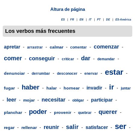
Altura de página
ES
|
FR
|
EN
|
IT
|
PT
|
DE
|
ES-América
Los verbos más frecuentes
comenzar
apretar
-
-
-
-
-
calmar
arrastrar
comentar
comer
dar
conseguir
-
-
-
-
-
criticar
demandar
estar
-
-
-
-
-
denunciar
derrumbar
desconocer
enervar
ir
haber
-
-
-
-
invadir
-
-
fugar
halar
hornear
juntar
leer
necesitar
-
-
-
-
-
participar
-
mojar
obligar
poder
querer
-
-
-
-
-
planchar
provenir
quebrar
ser
salir
reunir
-
-
-
-
satisfacer
-
-
regar
rellenar