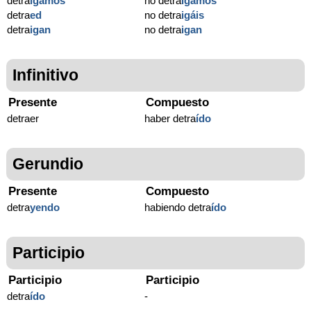
detra
igamos
no detra
igamos
detra
ed
no detra
igáis
detra
igan
no detra
igan
Infinitivo
Presente
Compuesto
detraer
haber detra
ído
Gerundio
Presente
Compuesto
detra
yendo
habiendo detra
ído
Participio
Participio
Participio
detra
ído
-