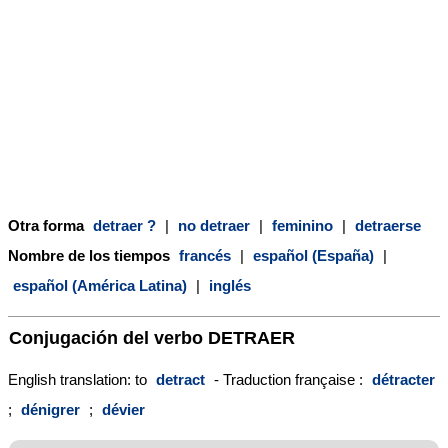
Otra forma
detraer ?
|
no detraer
|
feminino
|
detraerse
Nombre de los tiempos
francés
|
español (España)
|
español (América Latina)
|
inglés
Conjugación del verbo
DETRAER
English translation: to
detract
- Traduction française :
détracter
;
dénigrer
;
dévier