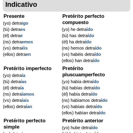
Indicativo
Presente
Pretérito perfecto
compuesto
(yo) detra
igo
(tú) detra
es
(yo) he detra
ído
(él) detra
e
(tú) has detra
ído
(ns) detra
emos
(él) ha detra
ído
(vs) detra
éis
(ns) hemos detra
ído
(ellos) detra
en
(vs) habéis detra
ído
(ellos) han detra
ído
Pretérito imperfecto
Pretérito
pluscuamperfecto
(yo) detra
ía
(tú) detra
ías
(yo) había detra
ído
(él) detra
ía
(tú) habías detra
ído
(ns) detra
íamos
(él) había detra
ído
(vs) detra
íais
(ns) habíamos detra
ído
(ellos) detra
ían
(vs) habíais detra
ído
(ellos) habían detra
ído
Pretérito perfecto
Pretérito anterior
simple
(yo) hube detra
ído