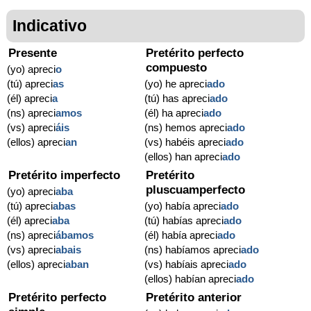
Indicativo
Presente
Pretérito perfecto
compuesto
(yo) apreci
o
(tú) apreci
as
(yo) he apreci
ado
(él) apreci
a
(tú) has apreci
ado
(ns) apreci
amos
(él) ha apreci
ado
(vs) apreci
áis
(ns) hemos apreci
ado
(ellos) apreci
an
(vs) habéis apreci
ado
(ellos) han apreci
ado
Pretérito imperfecto
Pretérito
pluscuamperfecto
(yo) apreci
aba
(tú) apreci
abas
(yo) había apreci
ado
(él) apreci
aba
(tú) habías apreci
ado
(ns) apreci
ábamos
(él) había apreci
ado
(vs) apreci
abais
(ns) habíamos apreci
ado
(ellos) apreci
aban
(vs) habíais apreci
ado
(ellos) habían apreci
ado
Pretérito perfecto
Pretérito anterior