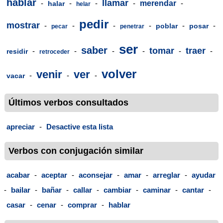
hablar
llamar
-
-
-
-
merendar
-
halar
helar
pedir
mostrar
-
-
-
-
-
-
poblar
posar
pecar
penetrar
ser
saber
tomar
traer
-
-
-
-
-
-
residir
retroceder
volver
venir
ver
-
-
-
vacar
Últimos verbos consultados
apreciar
-
Desactive esta lista
Verbos con conjugación similar
acabar
-
aceptar
-
aconsejar
-
amar
-
arreglar
-
ayudar
-
bailar
-
bañar
-
callar
-
cambiar
-
caminar
-
cantar
-
casar
-
cenar
-
comprar
-
hablar