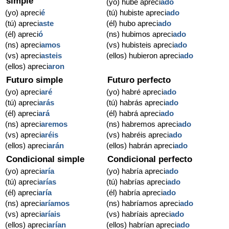
simple
(yo) hube apreci
ado
(yo) apreci
é
(tú) hubiste apreci
ado
(tú) apreci
aste
(él) hubo apreci
ado
(él) apreci
ó
(ns) hubimos apreci
ado
(ns) apreci
amos
(vs) hubisteis apreci
ado
(vs) apreci
asteis
(ellos) hubieron apreci
ado
(ellos) apreci
aron
Futuro simple
Futuro perfecto
(yo) apreci
aré
(yo) habré apreci
ado
(tú) apreci
arás
(tú) habrás apreci
ado
(él) apreci
ará
(él) habrá apreci
ado
(ns) apreci
aremos
(ns) habremos apreci
ado
(vs) apreci
aréis
(vs) habréis apreci
ado
(ellos) apreci
arán
(ellos) habrán apreci
ado
Condicional simple
Condicional perfecto
(yo) apreci
aría
(yo) habría apreci
ado
(tú) apreci
arías
(tú) habrías apreci
ado
(él) apreci
aría
(él) habría apreci
ado
(ns) apreci
aríamos
(ns) habríamos apreci
ado
(vs) apreci
aríais
(vs) habríais apreci
ado
(ellos) apreci
arían
(ellos) habrían apreci
ado