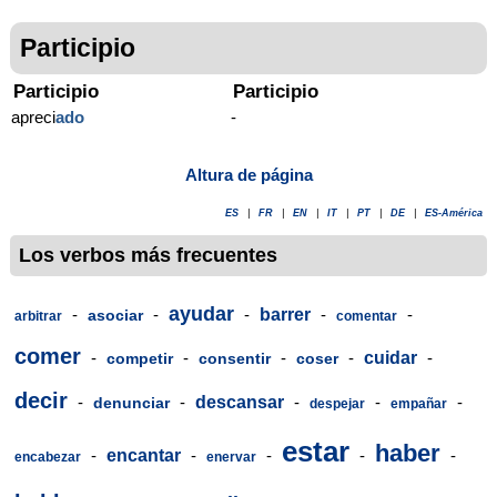
Participio
Participio
Participio
apreci
ado
-
Altura de página
ES
|
FR
|
EN
|
IT
|
PT
|
DE
|
ES-América
Los verbos más frecuentes
ayudar
-
-
-
barrer
-
-
asociar
arbitrar
comentar
comer
-
-
-
-
cuidar
-
competir
consentir
coser
decir
-
-
descansar
-
-
-
denunciar
despejar
empañar
estar
haber
-
encantar
-
-
-
-
encabezar
enervar