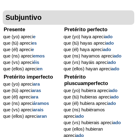
Subjuntivo
Presente
Pretérito perfecto
que (yo) apreci
e
que (yo) haya apreci
ado
que (tú) apreci
es
que (tú) hayas apreci
ado
que (él) apreci
e
que (él) haya apreci
ado
que (ns) apreci
emos
que (ns) hayamos apreci
ado
que (vs) apreci
éis
que (vs) hayáis apreci
ado
que (ellos) apreci
en
que (ellos) hayan apreci
ado
Pretérito imperfecto
Pretérito
pluscuamperfecto
que (yo) apreci
ara
que (tú) apreci
aras
que (yo) hubiera apreci
ado
que (él) apreci
ara
que (tú) hubieras apreci
ado
que (ns) apreci
áramos
que (él) hubiera apreci
ado
que (vs) apreci
arais
que (ns) hubiéramos
que (ellos) apreci
aran
apreci
ado
que (vs) hubierais apreci
ado
que (ellos) hubieran
apreci
ado