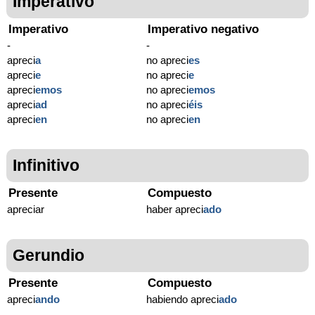
Imperativo
Imperativo
Imperativo negativo
-
-
apreci
a
no apreci
es
apreci
e
no apreci
e
apreci
emos
no apreci
emos
apreci
ad
no apreci
éis
apreci
en
no apreci
en
Infinitivo
Presente
Compuesto
apreciar
haber apreci
ado
Gerundio
Presente
Compuesto
apreci
ando
habiendo apreci
ado