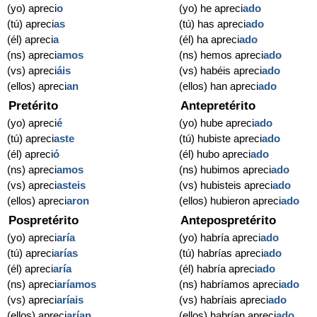
(yo) apreci
o
(yo) he apreci
ado
(tú) apreci
as
(tú) has apreci
ado
(él) apreci
a
(él) ha apreci
ado
(ns) apreci
amos
(ns) hemos apreci
ado
(vs) apreci
áis
(vs) habéis apreci
ado
(ellos) apreci
an
(ellos) han apreci
ado
Pretérito
Antepretérito
(yo) apreci
é
(yo) hube apreci
ado
(tú) apreci
aste
(tú) hubiste apreci
ado
(él) apreci
ó
(él) hubo apreci
ado
(ns) apreci
amos
(ns) hubimos apreci
ado
(vs) apreci
asteis
(vs) hubisteis apreci
ado
(ellos) apreci
aron
(ellos) hubieron apreci
ado
Pospretérito
Antepospretérito
(yo) apreci
aría
(yo) habría apreci
ado
(tú) apreci
arías
(tú) habrías apreci
ado
(él) apreci
aría
(él) habría apreci
ado
(ns) apreci
aríamos
(ns) habríamos apreci
ado
(vs) apreci
aríais
(vs) habríais apreci
ado
(ellos) apreci
arían
(ellos) habrían apreci
ado