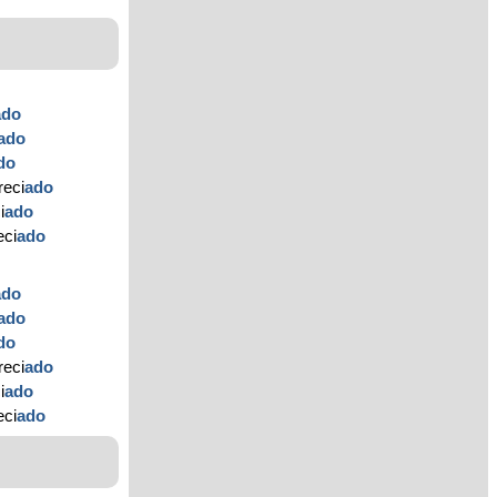
ado
ado
do
reci
ado
i
ado
eci
ado
ado
ado
do
reci
ado
i
ado
eci
ado