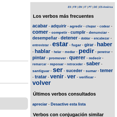
ES
|
FR
|
EN
|
IT
|
PT
|
DE
|
ES-América
Los verbos más frecuentes
acabar
-
adquirir
-
-
-
-
agredir
chupar
codear
comer
-
-
cumplir
-
-
competir
denunciar
detener
desempeñar
-
-
-
-
doblar
encabezar
estar
haber
-
-
-
girar
-
fugar
entrevistar
pedir
hablar
-
-
-
-
-
-
helar
mediar
penetrar
querer
pintar
-
-
-
-
promover
redecir
saber
-
-
-
-
reposar
remarcar
retroceder
ser
temer
-
-
suceder
-
-
santiguar
sumar
venir
ver
tratar
-
-
-
-
-
verificar
volver
Últimos verbos consultados
apreciar
-
Desactive esta lista
Verbos con conjugación similar