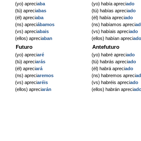
(yo) apreci
aba
(yo) había apreci
ado
(tú) apreci
abas
(tú) habías apreci
ado
(él) apreci
aba
(él) había apreci
ado
(ns) apreci
ábamos
(ns) habíamos apreci
ad
(vs) apreci
abais
(vs) habíais apreci
ado
(ellos) apreci
aban
(ellos) habían apreci
ad
Futuro
Antefuturo
(yo) apreci
aré
(yo) habré apreci
ado
(tú) apreci
arás
(tú) habrás apreci
ado
(él) apreci
ará
(él) habrá apreci
ado
(ns) apreci
aremos
(ns) habremos apreci
a
(vs) apreci
aréis
(vs) habréis apreci
ado
(ellos) apreci
arán
(ellos) habrán apreci
ad