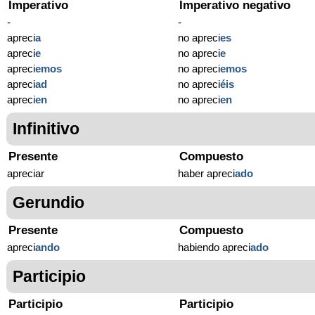
Imperativo
Imperativo negativo
-
-
apreci
a
no apreci
es
apreci
e
no apreci
e
apreci
emos
no apreci
emos
apreci
ad
no apreci
éis
apreci
en
no apreci
en
Infinitivo
Presente
Compuesto
apreciar
haber apreci
ado
Gerundio
Presente
Compuesto
apreci
ando
habiendo apreci
ado
Participio
Participio
Participio