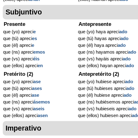
Subjuntivo
Presente
Antepresente
que (yo) apreci
e
que (yo) haya apreci
ado
que (tú) apreci
es
que (tú) hayas apreci
ado
que (él) apreci
e
que (él) haya apreci
ado
que (ns) apreci
emos
que (ns) hayamos apreci
ado
que (vs) apreci
éis
que (vs) hayáis apreci
ado
que (ellos) apreci
en
que (ellos) hayan apreci
ado
Pretérito (2)
Antepretérito (2)
que (yo) apreci
ase
que (yo) hubiese apreci
ado
que (tú) apreci
ases
que (tú) hubieses apreci
ado
que (él) apreci
ase
que (él) hubiese apreci
ado
que (ns) apreci
ásemos
que (ns) hubiésemos apreci
a
que (vs) apreci
aseis
que (vs) hubieseis apreci
ado
que (ellos) apreci
asen
que (ellos) hubiesen apreci
ad
Imperativo