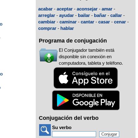
acabar
-
aceptar
-
aconsejar
-
amar
-
arreglar
-
ayudar
-
bailar
-
bañar
-
callar
-
cambiar
-
caminar
-
cantar
-
casar
-
cenar
-
o
comprar
-
hablar
o
Programa de conjugación
El Conjugador también está
disponible sin conexión en
computadora, tableta y teléfono.
do
o
Conjugación del verbo
Su verbo