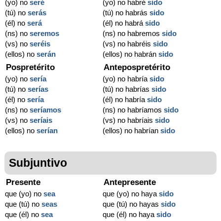
(yo) no
seré
(yo) no habré
sido
(tú) no
serás
(tú) no habrás
sido
(él) no
será
(él) no habrá
sido
(ns) no
seremos
(ns) no habremos
sido
(vs) no
seréis
(vs) no habréis
sido
(ellos) no
serán
(ellos) no habrán
sido
Pospretérito
Antepospretérito
(yo) no
sería
(yo) no habría
sido
(tú) no
serías
(tú) no habrías
sido
(él) no
sería
(él) no habría
sido
(ns) no
seríamos
(ns) no habríamos
sido
(vs) no
seríais
(vs) no habríais
sido
(ellos) no
serían
(ellos) no habrían
sido
Subjuntivo
Presente
Antepresente
que (yo) no
sea
que (yo) no haya
sido
que (tú) no
seas
que (tú) no hayas
sido
que (él) no
sea
que (él) no haya
sido