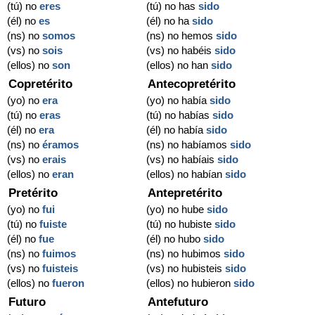
(tú) no
eres
(tú) no has
sido
(él) no
es
(él) no ha
sido
(ns) no
somos
(ns) no hemos
sido
(vs) no
sois
(vs) no habéis
sido
(ellos) no
son
(ellos) no han
sido
Copretérito
Antecopretérito
(yo) no
era
(yo) no había
sido
(tú) no
eras
(tú) no habías
sido
(él) no
era
(él) no había
sido
(ns) no
éramos
(ns) no habíamos
sido
(vs) no
erais
(vs) no habíais
sido
(ellos) no
eran
(ellos) no habían
sido
Pretérito
Antepretérito
(yo) no
fui
(yo) no hube
sido
(tú) no
fuiste
(tú) no hubiste
sido
(él) no
fue
(él) no hubo
sido
(ns) no
fuimos
(ns) no hubimos
sido
(vs) no
fuisteis
(vs) no hubisteis
sido
(ellos) no
fueron
(ellos) no hubieron
sido
Futuro
Antefuturo