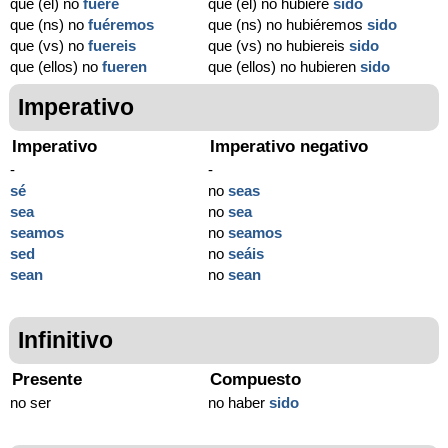
que (él) no
fuere
que (él) no hubiere
sido
que (ns) no
fuéremos
que (ns) no hubiéremos
sido
que (vs) no
fuereis
que (vs) no hubiereis
sido
que (ellos) no
fueren
que (ellos) no hubieren
sido
Imperativo
Imperativo
Imperativo negativo
-
-
sé
no
seas
sea
no
sea
seamos
no
seamos
sed
no
seáis
sean
no
sean
Infinitivo
Presente
Compuesto
no ser
no haber
sido