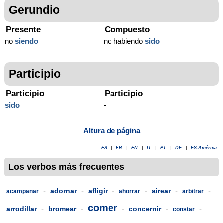
Gerundio
Presente
Compuesto
no
siendo
no habiendo
sido
Participio
Participio
Participio
sido
-
Altura de página
ES
|
FR
|
EN
|
IT
|
PT
|
DE
|
ES-América
Los verbos más frecuentes
-
-
-
-
-
-
adornar
afligir
airear
acampanar
ahorrar
arbitrar
comer
-
-
-
-
-
arrodillar
bromear
concernir
constar