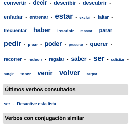
decir
convertir
describir
descubrir
-
-
-
-
estar
enfadar
-
entrenar
-
-
-
faltar
-
excluir
haber
parar
frecuentar
-
-
-
-
-
inscribir
montar
pedir
poder
querer
-
-
-
-
-
picar
procurar
ser
saber
recorrer
-
-
regalar
-
-
-
-
redecir
solicitar
volver
venir
-
-
-
-
toser
surgir
zarpar
Últimos verbos consultados
ser
-
Desactive esta lista
Verbos con conjugación similar