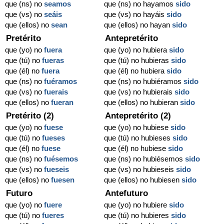
que (ns) no
seamos
que (ns) no hayamos
sido
que (vs) no
seáis
que (vs) no hayáis
sido
que (ellos) no
sean
que (ellos) no hayan
sido
Pretérito
Antepretérito
que (yo) no
fuera
que (yo) no hubiera
sido
que (tú) no
fueras
que (tú) no hubieras
sido
que (él) no
fuera
que (él) no hubiera
sido
que (ns) no
fuéramos
que (ns) no hubiéramos
sido
que (vs) no
fuerais
que (vs) no hubierais
sido
que (ellos) no
fueran
que (ellos) no hubieran
sido
Pretérito (2)
Antepretérito (2)
que (yo) no
fuese
que (yo) no hubiese
sido
que (tú) no
fueses
que (tú) no hubieses
sido
que (él) no
fuese
que (él) no hubiese
sido
que (ns) no
fuésemos
que (ns) no hubiésemos
sido
que (vs) no
fueseis
que (vs) no hubieseis
sido
que (ellos) no
fuesen
que (ellos) no hubiesen
sido
Futuro
Antefuturo
que (yo) no
fuere
que (yo) no hubiere
sido
que (tú) no
fueres
que (tú) no hubieres
sido