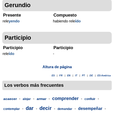
Gerundio
Presente
Compuesto
rele
yendo
habiendo rele
ído
Participio
Participio
Participio
rele
ído
-
Altura de página
ES
|
FR
|
EN
|
IT
|
PT
|
DE
|
ES-América
Los verbos más frecuentes
comprender
-
-
-
-
-
acaecer
armar
alojar
confluir
dar
decir
-
-
-
-
desempeñar
-
contemplar
demandar