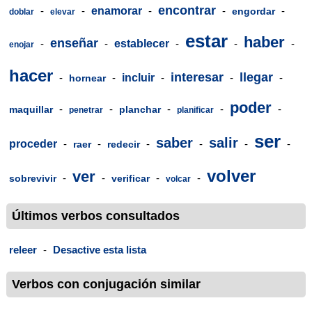
encontrar
-
-
enamorar
-
-
-
engordar
doblar
elevar
estar
haber
enseñar
-
-
establecer
-
-
-
enojar
hacer
interesar
llegar
-
-
incluir
-
-
-
hornear
poder
-
-
-
-
-
maquillar
planchar
penetrar
planificar
ser
saber
salir
proceder
-
-
-
-
-
-
raer
redecir
volver
ver
-
-
-
-
sobrevivir
verificar
volcar
Últimos verbos consultados
releer
-
Desactive esta lista
Verbos con conjugación similar