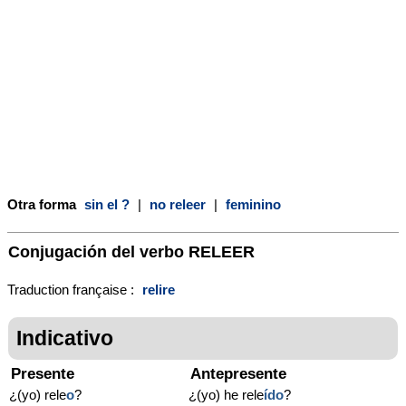
Otra forma
sin el ?
|
no releer
|
feminino
Conjugación del verbo
RELEER
Traduction française :
relire
Indicativo
Presente
Antepresente
¿(yo) rele
o
?
¿(yo) he rele
ído
?