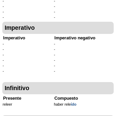
-
-
-
-
-
-
-
-
Imperativo
Imperativo
Imperativo negativo
-
-
-
-
-
-
-
-
-
-
-
-
Infinitivo
Presente
Compuesto
releer
haber rele
ído