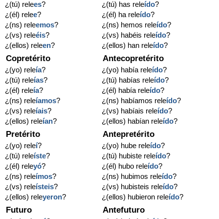
¿(tú) rele
es
?
¿(tú) has rele
ído
?
¿(él) rele
e
?
¿(él) ha rele
ído
?
¿(ns) rele
emos
?
¿(ns) hemos rele
ído
?
¿(vs) rele
éis
?
¿(vs) habéis rele
ído
?
¿(ellos) rele
en
?
¿(ellos) han rele
ído
?
Copretérito
Antecopretérito
¿(yo) rele
ía
?
¿(yo) había rele
ído
?
¿(tú) rele
ías
?
¿(tú) habías rele
ído
?
¿(él) rele
ía
?
¿(él) había rele
ído
?
¿(ns) rele
íamos
?
¿(ns) habíamos rele
ído
?
¿(vs) rele
íais
?
¿(vs) habíais rele
ído
?
¿(ellos) rele
ían
?
¿(ellos) habían rele
ído
?
Pretérito
Antepretérito
¿(yo) rele
í
?
¿(yo) hube rele
ído
?
¿(tú) rele
íste
?
¿(tú) hubiste rele
ído
?
¿(él) rele
yó
?
¿(él) hubo rele
ído
?
¿(ns) rele
ímos
?
¿(ns) hubimos rele
ído
?
¿(vs) rele
ísteis
?
¿(vs) hubisteis rele
ído
?
¿(ellos) rele
yeron
?
¿(ellos) hubieron rele
ído
?
Futuro
Antefuturo