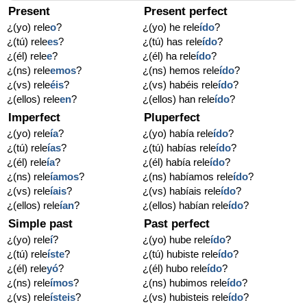
Present
Present perfect
¿(yo) rele
o
?
¿(yo) he rele
ído
?
¿(tú) rele
es
?
¿(tú) has rele
ído
?
¿(él) rele
e
?
¿(él) ha rele
ído
?
¿(ns) rele
emos
?
¿(ns) hemos rele
ído
?
¿(vs) rele
éis
?
¿(vs) habéis rele
ído
?
¿(ellos) rele
en
?
¿(ellos) han rele
ído
?
Imperfect
Pluperfect
¿(yo) rele
ía
?
¿(yo) había rele
ído
?
¿(tú) rele
ías
?
¿(tú) habías rele
ído
?
¿(él) rele
ía
?
¿(él) había rele
ído
?
¿(ns) rele
íamos
?
¿(ns) habíamos rele
ído
?
¿(vs) rele
íais
?
¿(vs) habíais rele
ído
?
¿(ellos) rele
ían
?
¿(ellos) habían rele
ído
?
Simple past
Past perfect
¿(yo) rele
í
?
¿(yo) hube rele
ído
?
¿(tú) rele
íste
?
¿(tú) hubiste rele
ído
?
¿(él) rele
yó
?
¿(él) hubo rele
ído
?
¿(ns) rele
ímos
?
¿(ns) hubimos rele
ído
?
¿(vs) rele
ísteis
?
¿(vs) hubisteis rele
ído
?