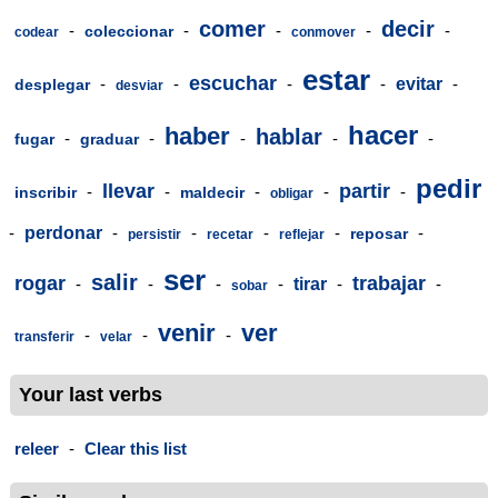
comer
decir
-
-
-
-
-
coleccionar
codear
conmover
estar
escuchar
-
-
-
-
evitar
-
desplegar
desviar
hacer
haber
hablar
-
-
-
-
-
fugar
graduar
pedir
llevar
partir
-
-
-
-
-
inscribir
maldecir
obligar
-
perdonar
-
-
-
-
-
reposar
persistir
recetar
reflejar
ser
salir
rogar
trabajar
-
-
-
-
tirar
-
-
sobar
venir
ver
-
-
-
transferir
velar
Your last verbs
releer
-
Clear this list