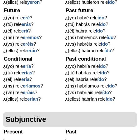
¿(ellos) rele
yeron
?
¿(ellos) hubieron rele
ído
?
Future
Past future
¿(yo) rele
eré
?
¿(yo) habré rele
ído
?
¿(tú) rele
erás
?
¿(tú) habrás rele
ído
?
¿(él) rele
erá
?
¿(él) habrá rele
ído
?
¿(ns) rele
eremos
?
¿(ns) habremos rele
ído
?
¿(vs) rele
eréis
?
¿(vs) habréis rele
ído
?
¿(ellos) rele
erán
?
¿(ellos) habrán rele
ído
?
Conditional
Past conditional
¿(yo) rele
ería
?
¿(yo) habría rele
ído
?
¿(tú) rele
erías
?
¿(tú) habrías rele
ído
?
¿(él) rele
ería
?
¿(él) habría rele
ído
?
¿(ns) rele
eríamos
?
¿(ns) habríamos rele
ído
?
¿(vs) rele
eríais
?
¿(vs) habríais rele
ído
?
¿(ellos) rele
erían
?
¿(ellos) habrían rele
ído
?
Subjunctive
Present
Past
-
-