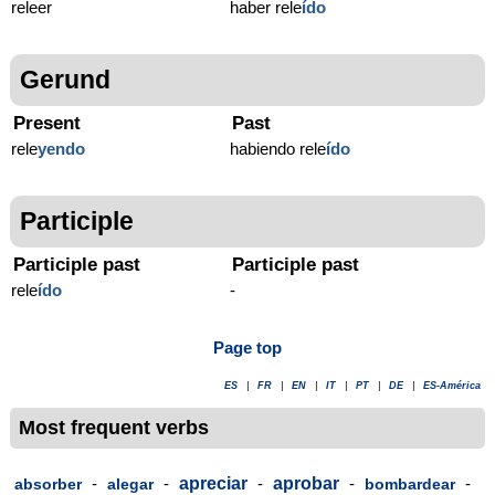
releer
haber rele
ído
Gerund
Present
Past
rele
yendo
habiendo rele
ído
Participle
Participle past
Participle past
rele
ído
-
Page top
ES
|
FR
|
EN
|
IT
|
PT
|
DE
|
ES-América
Most frequent verbs
-
-
apreciar
-
aprobar
-
-
absorber
alegar
bombardear