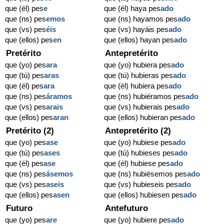
que (él) pes
e
que (él) haya pes
ado
que (ns) pes
emos
que (ns) hayamos pes
ado
que (vs) pes
éis
que (vs) hayáis pes
ado
que (ellos) pes
en
que (ellos) hayan pes
ado
Pretérito
Antepretérito
que (yo) pes
ara
que (yo) hubiera pes
ado
que (tú) pes
aras
que (tú) hubieras pes
ado
que (él) pes
ara
que (él) hubiera pes
ado
que (ns) pes
áramos
que (ns) hubiéramos pes
ado
que (vs) pes
arais
que (vs) hubierais pes
ado
que (ellos) pes
aran
que (ellos) hubieran pes
ado
Pretérito (2)
Antepretérito (2)
que (yo) pes
ase
que (yo) hubiese pes
ado
que (tú) pes
ases
que (tú) hubieses pes
ado
que (él) pes
ase
que (él) hubiese pes
ado
que (ns) pes
ásemos
que (ns) hubiésemos pes
ado
que (vs) pes
aseis
que (vs) hubieseis pes
ado
que (ellos) pes
asen
que (ellos) hubiesen pes
ado
Futuro
Antefuturo
que (yo) pes
are
que (yo) hubiere pes
ado