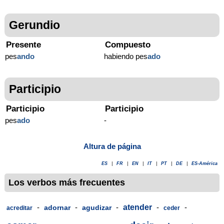
Gerundio
Presente
Compuesto
pes
ando
habiendo pes
ado
Participio
Participio
Participio
pes
ado
-
Altura de página
ES
|
FR
|
EN
|
IT
|
PT
|
DE
|
ES-América
Los verbos más frecuentes
-
-
-
atender
-
-
adornar
agudizar
acreditar
ceder