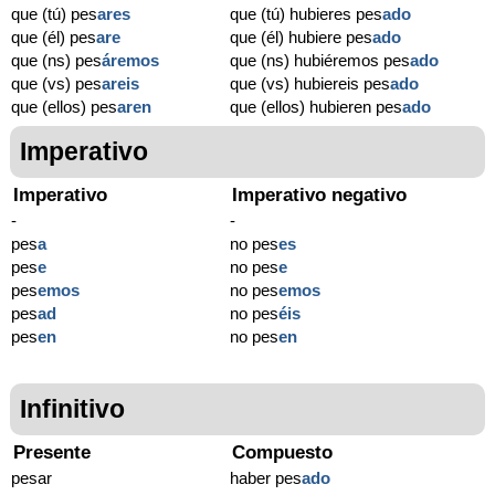
que (tú) pes
ares
que (tú) hubieres pes
ado
que (él) pes
are
que (él) hubiere pes
ado
que (ns) pes
áremos
que (ns) hubiéremos pes
ado
que (vs) pes
areis
que (vs) hubiereis pes
ado
que (ellos) pes
aren
que (ellos) hubieren pes
ado
Imperativo
Imperativo
Imperativo negativo
-
-
pes
a
no pes
es
pes
e
no pes
e
pes
emos
no pes
emos
pes
ad
no pes
éis
pes
en
no pes
en
Infinitivo
Presente
Compuesto
pesar
haber pes
ado