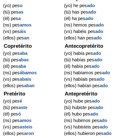
(yo) pes
o
(yo) he pes
ado
(tú) pes
as
(tú) has pes
ado
(él) pes
a
(él) ha pes
ado
(ns) pes
amos
(ns) hemos pes
ado
(vs) pes
áis
(vs) habéis pes
ado
(ellos) pes
an
(ellos) han pes
ado
Copretérito
Antecopretérito
(yo) pes
aba
(yo) había pes
ado
(tú) pes
abas
(tú) habías pes
ado
(él) pes
aba
(él) había pes
ado
(ns) pes
ábamos
(ns) habíamos pes
ado
(vs) pes
abais
(vs) habíais pes
ado
(ellos) pes
aban
(ellos) habían pes
ado
Pretérito
Antepretérito
(yo) pes
é
(yo) hube pes
ado
(tú) pes
aste
(tú) hubiste pes
ado
(él) pes
ó
(él) hubo pes
ado
(ns) pes
amos
(ns) hubimos pes
ado
(vs) pes
asteis
(vs) hubisteis pes
ado
(ellos) pes
aron
(ellos) hubieron pes
ado