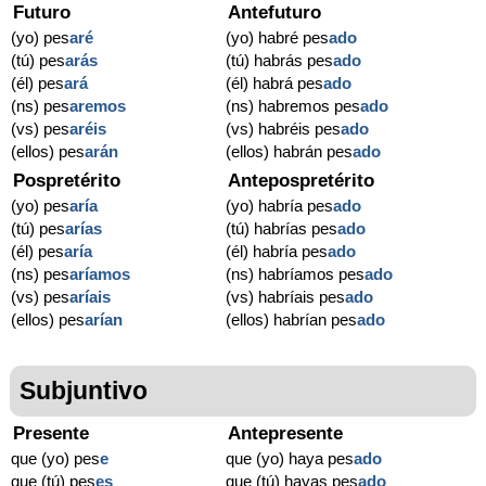
Futuro
Antefuturo
(yo) pes
aré
(yo) habré pes
ado
(tú) pes
arás
(tú) habrás pes
ado
(él) pes
ará
(él) habrá pes
ado
(ns) pes
aremos
(ns) habremos pes
ado
(vs) pes
aréis
(vs) habréis pes
ado
(ellos) pes
arán
(ellos) habrán pes
ado
Pospretérito
Antepospretérito
(yo) pes
aría
(yo) habría pes
ado
(tú) pes
arías
(tú) habrías pes
ado
(él) pes
aría
(él) habría pes
ado
(ns) pes
aríamos
(ns) habríamos pes
ado
(vs) pes
aríais
(vs) habríais pes
ado
(ellos) pes
arían
(ellos) habrían pes
ado
Subjuntivo
Presente
Antepresente
que (yo) pes
e
que (yo) haya pes
ado
que (tú) pes
es
que (tú) hayas pes
ado