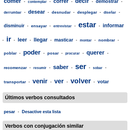
comer
decir
correr
-
-
-
-
demostrar
-
contemplar
desear
-
-
-
-
-
desnudar
desplegar
derrumbar
diseñar
estar
informar
disminuir
-
-
-
-
ensayar
entrevistar
ir
leer
llegar
-
-
-
-
masticar
-
-
-
nombrar
montar
poder
querer
-
-
-
-
-
poblar
posar
procurar
ser
saber
-
-
-
-
-
recomenzar
resumir
sobar
volver
venir
ver
-
-
-
-
votar
transportar
Últimos verbos consultados
pesar
-
Desactive esta lista
Verbos con conjugación similar