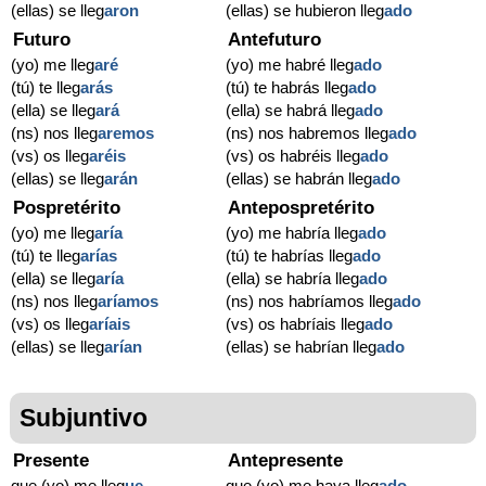
(ellas) se lleg
aron
(ellas) se hubieron lleg
ado
Futuro
Antefuturo
(yo) me lleg
aré
(yo) me habré lleg
ado
(tú) te lleg
arás
(tú) te habrás lleg
ado
(ella) se lleg
ará
(ella) se habrá lleg
ado
(ns) nos lleg
aremos
(ns) nos habremos lleg
ado
(vs) os lleg
aréis
(vs) os habréis lleg
ado
(ellas) se lleg
arán
(ellas) se habrán lleg
ado
Pospretérito
Antepospretérito
(yo) me lleg
aría
(yo) me habría lleg
ado
(tú) te lleg
arías
(tú) te habrías lleg
ado
(ella) se lleg
aría
(ella) se habría lleg
ado
(ns) nos lleg
aríamos
(ns) nos habríamos lleg
ado
(vs) os lleg
aríais
(vs) os habríais lleg
ado
(ellas) se lleg
arían
(ellas) se habrían lleg
ado
Subjuntivo
Presente
Antepresente
que (yo) me lleg
ue
que (yo) me haya lleg
ado