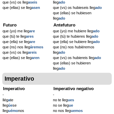
que (vs) os lleg
aseis
lleg
ado
que (ellas) se lleg
asen
que (vs) os hubieseis lleg
ado
que (ellas) se hubiesen
lleg
ado
Futuro
Antefuturo
que (yo) me lleg
are
que (yo) me hubiere lleg
ado
que (tú) te lleg
ares
que (tú) te hubieres lleg
ado
que (ella) se lleg
are
que (ella) se hubiere lleg
ado
que (ns) nos lleg
áremos
que (ns) nos hubiéremos
que (vs) os lleg
areis
lleg
ado
que (ellas) se lleg
aren
que (vs) os hubiereis lleg
ado
que (ellas) se hubieren
lleg
ado
Imperativo
Imperativo
Imperativo negativo
-
-
llég
a
te
no te lleg
ues
lleg
úe
se
no se lleg
ue
lleg
uémo
nos
no nos lleg
uemos