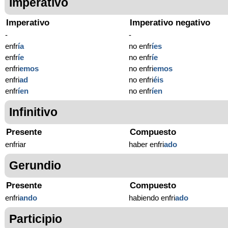
Imperativo
Imperativo
Imperativo negativo
-
-
enfr
í
a
no enfr
í
es
enfr
í
e
no enfr
í
e
enfri
emos
no enfri
emos
enfri
ad
no enfri
éis
enfr
í
en
no enfr
í
en
Infinitivo
Presente
Compuesto
enfriar
haber enfri
ado
Gerundio
Presente
Compuesto
enfri
ando
habiendo enfri
ado
Participio