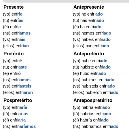
Presente
Antepresente
(yo) enfr
í
o
(yo) he enfri
ado
(tú) enfr
í
as
(tú) has enfri
ado
(él) enfr
í
a
(él) ha enfri
ado
(ns) enfri
amos
(ns) hemos enfri
ado
(vs) enfri
áis
(vs) habéis enfri
ado
(ellos) enfr
í
an
(ellos) han enfri
ado
Pretérito
Antepretérito
(yo) enfri
é
(yo) hube enfri
ado
(tú) enfri
aste
(tú) hubiste enfri
ado
(él) enfri
ó
(él) hubo enfri
ado
(ns) enfri
amos
(ns) hubimos enfri
ado
(vs) enfri
asteis
(vs) hubisteis enfri
ado
(ellos) enfri
aron
(ellos) hubieron enfri
ado
Pospretérito
Antepospretérito
(yo) enfri
aría
(yo) habría enfri
ado
(tú) enfri
arías
(tú) habrías enfri
ado
(él) enfri
aría
(él) habría enfri
ado
(ns) enfri
aríamos
(ns) habríamos enfri
ado