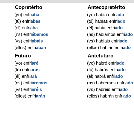
Copretérito
Antecopretérito
(yo) enfri
aba
(yo) había enfri
ado
(tú) enfri
abas
(tú) habías enfri
ado
(él) enfri
aba
(él) había enfri
ado
(ns) enfri
ábamos
(ns) habíamos enfri
ado
(vs) enfri
abais
(vs) habíais enfri
ado
(ellos) enfri
aban
(ellos) habían enfri
ado
Futuro
Antefuturo
(yo) enfri
aré
(yo) habré enfri
ado
(tú) enfri
arás
(tú) habrás enfri
ado
(él) enfri
ará
(él) habrá enfri
ado
(ns) enfri
aremos
(ns) habremos enfri
ado
(vs) enfri
aréis
(vs) habréis enfri
ado
(ellos) enfri
arán
(ellos) habrán enfri
ado