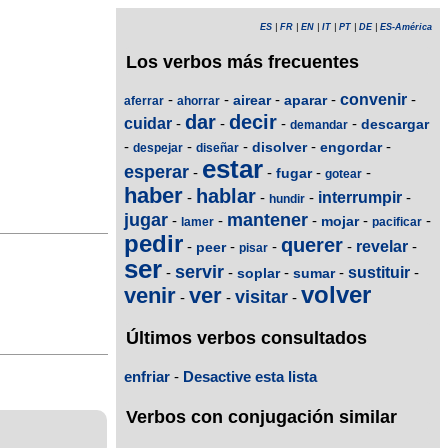
ES
|
FR
|
EN
|
IT
|
PT
|
DE
|
ES-América
Los verbos más frecuentes
-
-
-
-
convenir
-
airear
aparar
aferrar
ahorrar
dar
decir
cuidar
-
-
-
-
descargar
demandar
-
-
-
-
-
disolver
engordar
despejar
diseñar
estar
esperar
-
-
-
-
fugar
gotear
haber
hablar
-
-
-
interrumpir
-
hundir
jugar
mantener
-
-
-
-
-
mojar
lamer
pacificar
pedir
querer
-
-
-
-
revelar
-
peer
pisar
ser
servir
-
-
-
-
sustituir
-
soplar
sumar
volver
venir
ver
visitar
-
-
-
Últimos verbos consultados
enfriar
-
Desactive esta lista
Verbos con conjugación similar