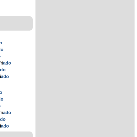
o
do
o
ri
ado
ado
i
ado
o
do
o
ri
ado
ado
i
ado