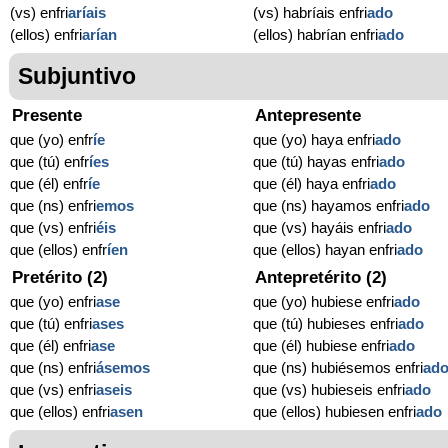
(vs) enfri
aríais
(vs) habríais enfri
ado
(ellos) enfri
arían
(ellos) habrían enfri
ado
Subjuntivo
Presente
Antepresente
que (yo) enfr
í
e
que (yo) haya enfri
ado
que (tú) enfr
í
es
que (tú) hayas enfri
ado
que (él) enfr
í
e
que (él) haya enfri
ado
que (ns) enfri
emos
que (ns) hayamos enfri
ado
que (vs) enfri
éis
que (vs) hayáis enfri
ado
que (ellos) enfr
í
en
que (ellos) hayan enfri
ado
Pretérito (2)
Antepretérito (2)
que (yo) enfri
ase
que (yo) hubiese enfri
ado
que (tú) enfri
ases
que (tú) hubieses enfri
ado
que (él) enfri
ase
que (él) hubiese enfri
ado
que (ns) enfri
ásemos
que (ns) hubiésemos enfri
ad
que (vs) enfri
aseis
que (vs) hubieseis enfri
ado
que (ellos) enfri
asen
que (ellos) hubiesen enfri
ado