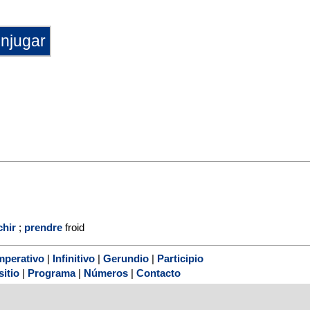
chir
;
prendre
froid
mperativo
|
Infinitivo
|
Gerundio
|
Participio
sitio
|
Programa
|
Números
|
Contacto