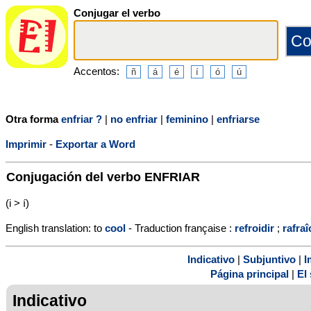
Conjugar el verbo
Accentos:
Otra forma
enfriar ?
|
no enfriar
|
feminino
|
enfriarse
Imprimir
-
Exportar a Word
Conjugación del verbo
ENFRIAR
(i > í)
English translation: to
cool
- Traduction française :
refroidir
;
rafraî
Indicativo
|
Subjuntivo
|
I
Página principal
|
El 
Indicativo