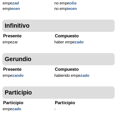
empe
zad
no empe
céis
emp
ie
cen
no emp
ie
cen
Infinitivo
Presente
Compuesto
empezar
haber empe
zado
Gerundio
Presente
Compuesto
empe
zando
habiendo empe
zado
Participio
Participio
Participio
empe
zado
-