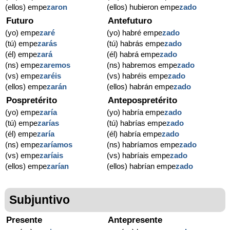
(ellos) empe
zaron
(ellos) hubieron empe
zado
Futuro
Antefuturo
(yo) empe
zaré
(yo) habré empe
zado
(tú) empe
zarás
(tú) habrás empe
zado
(él) empe
zará
(él) habrá empe
zado
(ns) empe
zaremos
(ns) habremos empe
zado
(vs) empe
zaréis
(vs) habréis empe
zado
(ellos) empe
zarán
(ellos) habrán empe
zado
Pospretérito
Antepospretérito
(yo) empe
zaría
(yo) habría empe
zado
(tú) empe
zarías
(tú) habrías empe
zado
(él) empe
zaría
(él) habría empe
zado
(ns) empe
zaríamos
(ns) habríamos empe
zado
(vs) empe
zaríais
(vs) habríais empe
zado
(ellos) empe
zarían
(ellos) habrían empe
zado
Subjuntivo
Presente
Antepresente