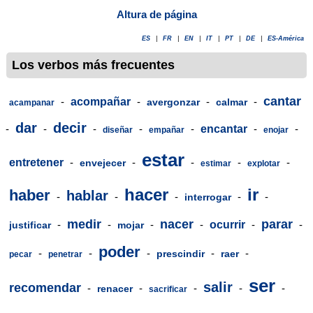
Altura de página
ES
|
FR
|
EN
|
IT
|
PT
|
DE
|
ES-América
Los verbos más frecuentes
cantar
-
acompañar
-
-
-
avergonzar
calmar
acampanar
dar
decir
-
-
-
-
-
encantar
-
-
diseñar
empañar
enojar
estar
entretener
-
-
-
-
-
envejecer
estimar
explotar
hacer
ir
haber
hablar
-
-
-
-
-
interrogar
medir
nacer
parar
-
-
-
-
ocurrir
-
-
justificar
mojar
poder
-
-
-
-
-
prescindir
raer
pecar
penetrar
ser
salir
recomendar
-
-
-
-
-
renacer
sacrificar