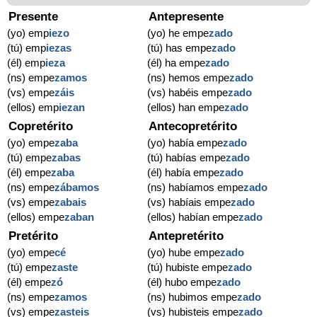
Presente
Antepresente
(yo) emp
ie
zo
(yo) he empe
zado
(tú) emp
ie
zas
(tú) has empe
zado
(él) emp
ie
za
(él) ha empe
zado
(ns) empe
zamos
(ns) hemos empe
zado
(vs) empe
záis
(vs) habéis empe
zado
(ellos) emp
ie
zan
(ellos) han empe
zado
Copretérito
Antecopretérito
(yo) empe
zaba
(yo) había empe
zado
(tú) empe
zabas
(tú) habías empe
zado
(él) empe
zaba
(él) había empe
zado
(ns) empe
zábamos
(ns) habíamos empe
zado
(vs) empe
zabais
(vs) habíais empe
zado
(ellos) empe
zaban
(ellos) habían empe
zado
Pretérito
Antepretérito
(yo) empe
cé
(yo) hube empe
zado
(tú) empe
zaste
(tú) hubiste empe
zado
(él) empe
zó
(él) hubo empe
zado
(ns) empe
zamos
(ns) hubimos empe
zado
(vs) empe
zasteis
(vs) hubisteis empe
zado