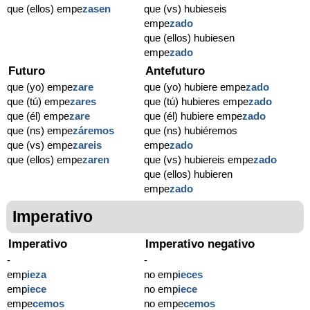
que (ellos) empe
zasen
que (vs) hubieseis
empe
zado
que (ellos) hubiesen
empe
zado
Futuro
Antefuturo
que (yo) empe
zare
que (yo) hubiere empe
zado
que (tú) empe
zares
que (tú) hubieres empe
zado
que (él) empe
zare
que (él) hubiere empe
zado
que (ns) empe
záremos
que (ns) hubiéremos
que (vs) empe
zareis
empe
zado
que (ellos) empe
zaren
que (vs) hubiereis empe
zado
que (ellos) hubieren
empe
zado
Imperativo
Imperativo
Imperativo negativo
-
-
emp
ie
za
no emp
ie
ces
emp
ie
ce
no emp
ie
ce
empe
cemos
no empe
cemos