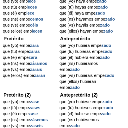
que (yo) emp
ie
ce
que (yo) haya empe
zado
que (tú) emp
ie
ces
que (tú) hayas empe
zado
que (él) emp
ie
ce
que (él) haya empe
zado
que (ns) empe
cemos
que (ns) hayamos empe
zado
que (vs) empe
céis
que (vs) hayáis empe
zado
que (ellos) emp
ie
cen
que (ellos) hayan empe
zado
Pretérito
Antepretérito
que (yo) empe
zara
que (yo) hubiera empe
zado
que (tú) empe
zaras
que (tú) hubieras empe
zado
que (él) empe
zara
que (él) hubiera empe
zado
que (ns) empe
záramos
que (ns) hubiéramos
que (vs) empe
zarais
empe
zado
que (ellos) empe
zaran
que (vs) hubierais empe
zado
que (ellos) hubieran
empe
zado
Pretérito (2)
Antepretérito (2)
que (yo) empe
zase
que (yo) hubiese empe
zado
que (tú) empe
zases
que (tú) hubieses empe
zado
que (él) empe
zase
que (él) hubiese empe
zado
que (ns) empe
zásemos
que (ns) hubiésemos
que (vs) empe
zaseis
empe
zado