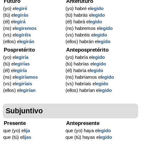
Futuro
Antefuturo
(yo) el
egiré
(yo) habré el
egido
(tú) el
egirás
(tú) habrás el
egido
(él) el
egirá
(él) habrá el
egido
(ns) el
egiremos
(ns) habremos el
egido
(vs) el
egiréis
(vs) habréis el
egido
(ellos) el
egirán
(ellos) habrán el
egido
Pospretérito
Antepospretérito
(yo) el
egiría
(yo) habría el
egido
(tú) el
egirías
(tú) habrías el
egido
(él) el
egiría
(él) habría el
egido
(ns) el
egiríamos
(ns) habríamos el
egido
(vs) el
egiríais
(vs) habríais el
egido
(ellos) el
egirían
(ellos) habrían el
egido
Subjuntivo
Presente
Antepresente
que (yo) el
ija
que (yo) haya el
egido
que (tú) el
ijas
que (tú) hayas el
egido