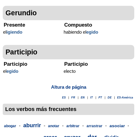
Gerundio
Presente
Compuesto
el
igiendo
habiendo el
egido
Participio
Participio
Participio
el
egido
electo
Altura de página
ES
|
FR
|
EN
|
IT
|
PT
|
DE
|
ES-América
Los verbos más frecuentes
aburrir
-
-
-
-
-
-
asociar
abogar
anotar
arbitrar
arrastrar
dar