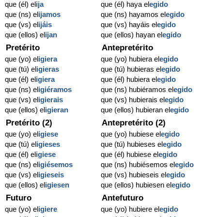
que (él) el
ija
que (él) haya el
egido
que (ns) el
ijamos
que (ns) hayamos el
egido
que (vs) el
ijáis
que (vs) hayáis el
egido
que (ellos) el
ijan
que (ellos) hayan el
egido
Pretérito
Antepretérito
que (yo) el
igiera
que (yo) hubiera el
egido
que (tú) el
igieras
que (tú) hubieras el
egido
que (él) el
igiera
que (él) hubiera el
egido
que (ns) el
igiéramos
que (ns) hubiéramos el
egido
que (vs) el
igierais
que (vs) hubierais el
egido
que (ellos) el
igieran
que (ellos) hubieran el
egido
Pretérito (2)
Antepretérito (2)
que (yo) el
igiese
que (yo) hubiese el
egido
que (tú) el
igieses
que (tú) hubieses el
egido
que (él) el
igiese
que (él) hubiese el
egido
que (ns) el
igiésemos
que (ns) hubiésemos el
egido
que (vs) el
igieseis
que (vs) hubieseis el
egido
que (ellos) el
igiesen
que (ellos) hubiesen el
egido
Futuro
Antefuturo
que (yo) el
igiere
que (yo) hubiere el
egido