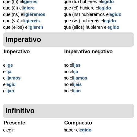
que (tú) el
igieres
que (tú) hubieres el
egido
que (él) el
igiere
que (él) hubiere el
egido
que (ns) el
igiéremos
que (ns) hubiéremos el
egido
que (vs) el
igiereis
que (vs) hubiereis el
egido
que (ellos) el
igieren
que (ellos) hubieren el
egido
Imperativo
Imperativo
Imperativo negativo
-
-
el
ige
no el
ijas
el
ija
no el
ija
el
ijamos
no el
ijamos
el
egid
no el
ijáis
el
ijan
no el
ijan
Infinitivo
Presente
Compuesto
elegir
haber el
egido