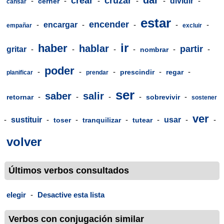
crear
cruzar
-
-
-
-
-
dividir
-
cerner
cansar
estar
encender
-
encargar
-
-
-
-
empañar
excluir
ir
haber
hablar
partir
gritar
-
-
-
-
-
-
nombrar
poder
-
-
-
-
-
prescindir
regar
planificar
prendar
ser
saber
salir
-
-
-
-
-
retornar
sobrevivir
sostener
ver
-
sustituir
-
-
-
-
usar
-
-
toser
tranquilizar
tutear
volver
Últimos verbos consultados
elegir
-
Desactive esta lista
Verbos con conjugación similar