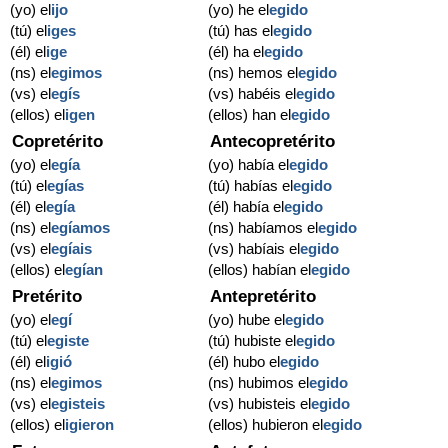
(yo) el
ijo
(yo) he el
egido
(tú) el
iges
(tú) has el
egido
(él) el
ige
(él) ha el
egido
(ns) el
egimos
(ns) hemos el
egido
(vs) el
egís
(vs) habéis el
egido
(ellos) el
igen
(ellos) han el
egido
Copretérito
Antecopretérito
(yo) el
egía
(yo) había el
egido
(tú) el
egías
(tú) habías el
egido
(él) el
egía
(él) había el
egido
(ns) el
egíamos
(ns) habíamos el
egido
(vs) el
egíais
(vs) habíais el
egido
(ellos) el
egían
(ellos) habían el
egido
Pretérito
Antepretérito
(yo) el
egí
(yo) hube el
egido
(tú) el
egiste
(tú) hubiste el
egido
(él) el
igió
(él) hubo el
egido
(ns) el
egimos
(ns) hubimos el
egido
(vs) el
egisteis
(vs) hubisteis el
egido
(ellos) el
igieron
(ellos) hubieron el
egido